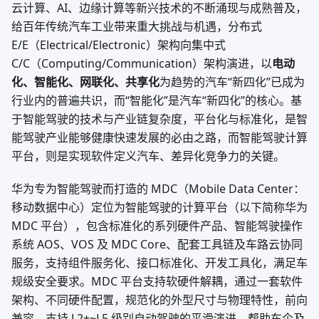
云计算、AI、边缘计算等新兴技术的不断涌现与成熟普及，
给百年传统汽车工业带来重大挑战与机遇，分布式
E/E（Electrical/Electronic）架构向集中式
C/C（Computing/Communication）架构演进，以
电动
化、智能化、网联化、共享化
为趋势的汽车“新四化”已成为
行业内的普遍共识，而“智能化”是汽车“新四化”的核心。基
于智能驾驶的技术与产业链复杂度，平台化与标准化，是智
能驾驶产业能够健康快速发展的必由之路，而智能驾驶计算
平台，则是实现软件定义汽车、差异化竞争力的关键。
华为专为智能驾驶而打造的 MDC（Mobile Data Center：
移动数据中心）定位为智能驾驶的计算平台（以下简称华为
MDC 平台），包含标准化的系列硬件产品、智能驾驶操作
系统 AOS、VOS 及 MDC Core、配套工具链及车路云协同
服务，支持组件服务化、接口标准化、开发工具化，满足车
规级安全要求。MDC 平台支持软硬件解耦，通过一套软件
架构、不同硬件配置，规范化的外型尺寸与物理特性，前向
兼容，支持 L2+~L5 级别自动驾驶的平滑演进，帮助车企及