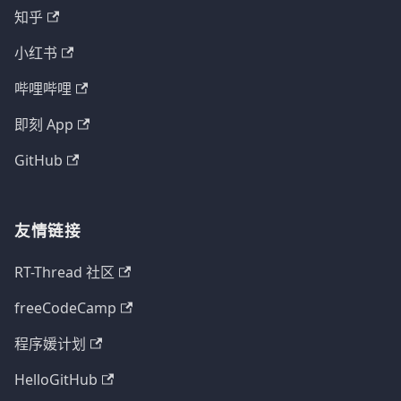
知乎
小红书
哔哩哔哩
即刻 App
GitHub
友情链接
RT-Thread 社区
freeCodeCamp
程序媛计划
HelloGitHub