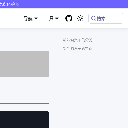
 免费体验
✨
导航
工具
搜索
新能源汽车的分类
新能源汽车的特点