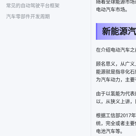
随着全球能源市场
常见的自动驾驶平台框架
电动汽车市场。
汽车零部件开发周期
新能源汽
在介绍电动汽车之
顾名思义，从广义
能源就是指非化石
为汽车动力，主要
由于以氢能为代表
以，从狭义上讲，
根据工信部201
统，完全或者主要
电池汽车等。