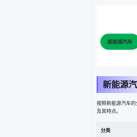
新能源汽
按照新能源汽车的分
及其特点。
分类