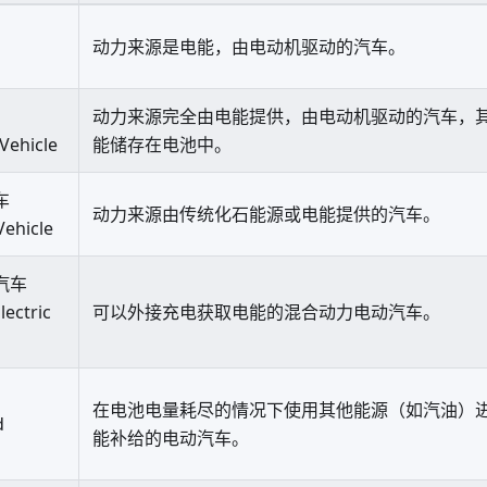
动力来源是电能，由电动机驱动的汽车。
动力来源完全由电能提供，由电动机驱动的汽车，
 Vehicle
能储存在电池中。
车
动力来源由传统化石能源或电能提供的汽车。
Vehicle
汽车
lectric
可以外接充电获取电能的混合动力电动汽车。
在电池电量耗尽的情况下使用其他能源（如汽油）
d
能补给的电动汽车。