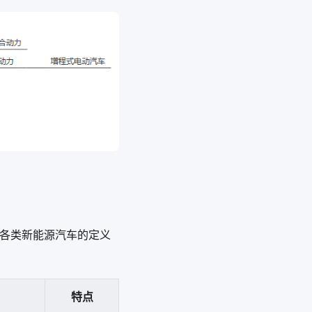
列出各类新能源汽车的定义
特点