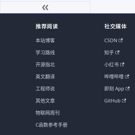
推荐阅读
社交媒体
本站博客
CSDN
学习路线
知乎
开源指北
小红书
英文翻译
哔哩哔哩
工程师说
即刻 App
其他文章
GitHub
物联网周刊
C函数参考手册