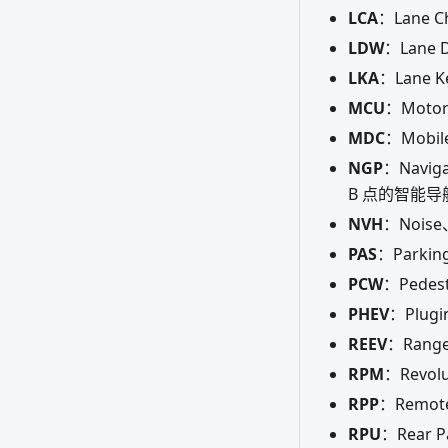
LCA
：Lane 
LDW
：Lane
LKA
：Lane 
MCU
：Motor
MDC
：Mob
NGP
：Navi
B 点的智能
NVH
：Nois
PAS
：Park
PCW
：Pedes
PHEV
：Plugi
REEV
：Range
RPM
：Revo
RPP
：Remot
RPU
：Rear 