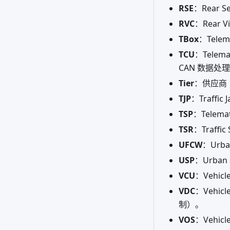
RSE
：Rear 
RVC
：Rear 
TBox
：Tel
TCU
：Tele
CAN 数据处
Tier
：供应商（
TJP
：Traffi
TSP
：Telema
TSR
：Traffi
UFCW
：Urba
USP
：Urban
VCU
：Vehic
VDC
：Vehi
制）。
VOS
：Vehic