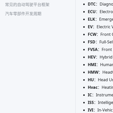
DTC
：Diag
常见的自动驾驶平台框架
ECU
：Elect
汽车零部件开发周期
ELK
：Emerg
EV
：Electri
FCW
：Front
FSD
：Full
FVSA
：Front
HEV
：Hybrid
HMI
：Human
HMW
：Head
HU
：Head
Hvac
：Heati
IC
：Instrum
ISS
：Intelli
IVI
：In-Veh