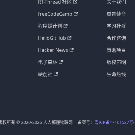
RT-Thread 社区
关于我们
freeCodeCamp
愿景使命
程序媛计划
学习社群
HelloGitHub
合作咨询
Hacker News
赞助项目
电子森林
版权声明
硬创社
生命热线
版权所有 © 2020-2026 人人都懂物联网 备案号：
粤ICP备17161527号-