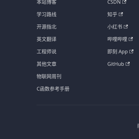
本站博客
CSDN
学习路线
知乎
开源指北
小红书
英文翻译
哔哩哔哩
工程师说
即刻 App
其他文章
GitHub
物联网周刊
C函数参考手册