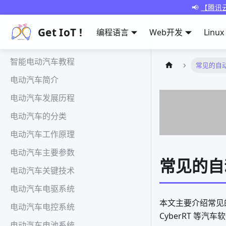
📢
【腾讯云
Get IoT !
编程语言
Web开发
Linux
智能电动汽车教程
常见的自
电动汽车简介
电动汽车发展历程
电动汽车的分类
电动汽车工作原理
电动汽车主要参数
常见的自
电动汽车关键技术
电动汽车电驱系统
本文主要介绍常见的几
电动汽车电控系统
CyberRT 等汽
电动汽车电池系统