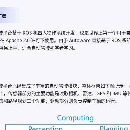
re
动驾驶平台基于 ROS 机器人操作系统开发，也是世界上第一个用于自动驾
 Apache 2.0 许可下使用。由于 Autoware 直接基于 RO
容易上手，适合自动驾驶初学者学习。
 自动驾驶平台已经集成了丰富的自动驾驶模块，整体框架如下图所示
，传感器部分的主要功能是读取相机、雷达、GPS 和 IMU 
策和路径规划三个功能；驱动部分则负责控制车辆的运行。