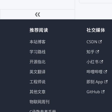
推荐阅读
社交媒体
本站博客
CSDN
学习路线
知乎
开源指北
小红书
英文翻译
哔哩哔哩
工程师说
即刻 App
其他文章
GitHub
物联网周刊
C函数参考手册