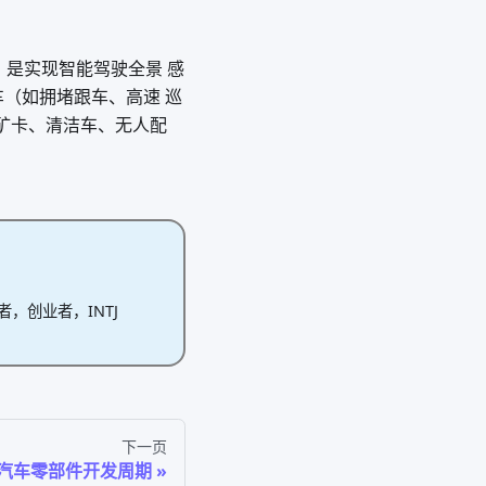
，是实现智能驾驶全景 感
车（如拥堵跟车、高速 巡
如矿卡、清洁车、无人配
作者，创业者，INTJ
下一页
汽车零部件开发周期