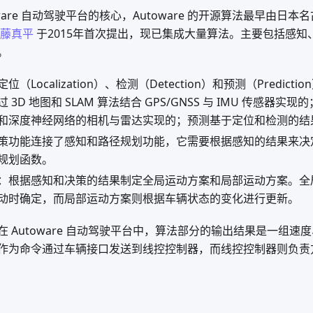
oware 自动驾驶平台的核心，Autoware 的开源算法最早由日
藤真平
于2015年首次提出，现已集成大量算法。主要包括感知
。
位（Localization）、检测（Detection）和预测（Predic
 3D 地图和 SLAM 算法结合 GPS/GNSS 与 IMU 传感器
和深度神经网络的相机与雷达实现的；预测基于定位和检测的结
策功能连接了感知和路径规划功能，它需要根据感知的结果来决
规划函数。
：根据感知和决策的结果制定全局运动方案和局部运动方案。全
动时确定，而局部运动方案则根据车辆状态的变化进行更新。
 Autoware 自动驾驶平台中，算法部分的输出结果是一组速
作为命令通过车辆接口发送到线控控制器，而线控控制器则负责