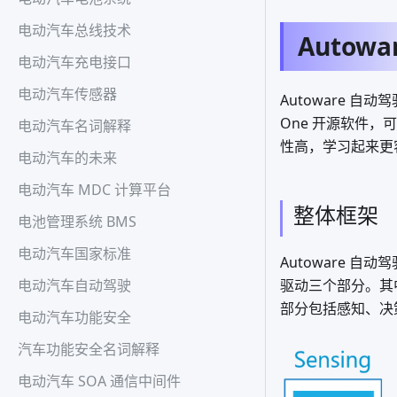
电动汽车总线技术
Autowa
电动汽车充电接口
电动汽车传感器
Autoware 自
One 开源软件，可在
电动汽车名词解释
性高，学习起来更
电动汽车的未来
电动汽车 MDC 计算平台
整体框架
电池管理系统 BMS
电动汽车国家标准
Autoware
电动汽车自动驾驶
驱动三个部分。其中
部分包括感知、决
电动汽车功能安全
汽车功能安全名词解释
电动汽车 SOA 通信中间件