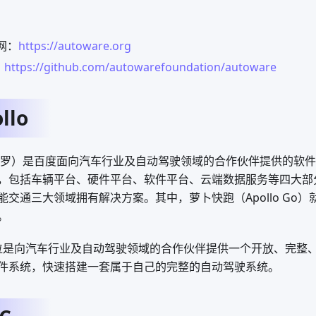
官网：
https://autoware.org
：
https://github.com/autowarefoundation/autoware
llo
o（阿波罗）是百度面向汽车行业及自动驾驶领域的合作伙伴提供的软
，包括车辆平台、硬件平台、软件平台、云端数据服务等四大部
交通三大领域拥有解决方案。其中，萝卜快跑（Apollo Go）就是百
。
 的定位是向汽车行业及自动驾驶领域的合作伙伴提供一个开放、完
件系统，快速搭建一套属于自己的完整的自动驾驶系统。