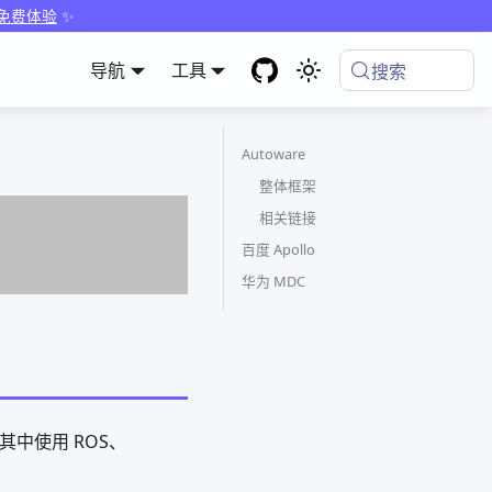
 免费体验
✨
导航
工具
搜索
Autoware
整体框架
相关链接
百度 Apollo
华为 MDC
。其中使用 ROS、