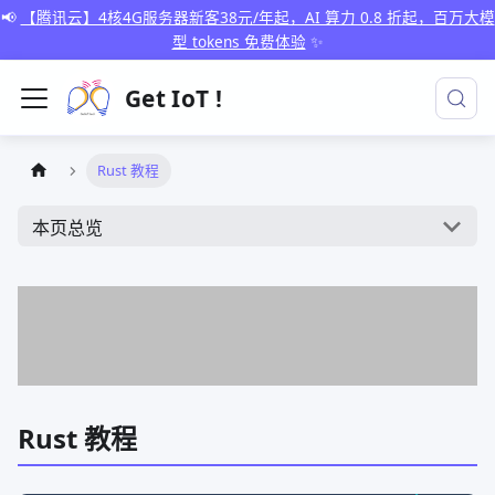
📢
【腾讯云】4核4G服务器新客38元/年起，AI 算力 0.8 折起，百万大模
型 tokens 免费体验
✨
Get IoT !
Rust 教程
本页总览
Rust 教程