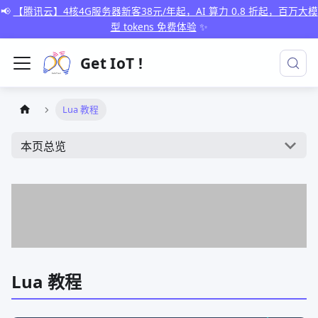
📢
【腾讯云】4核4G服务器新客38元/年起，AI 算力 0.8 折起，百万大模
型 tokens 免费体验
✨
Get IoT !
Lua 教程
本页总览
Lua 教程