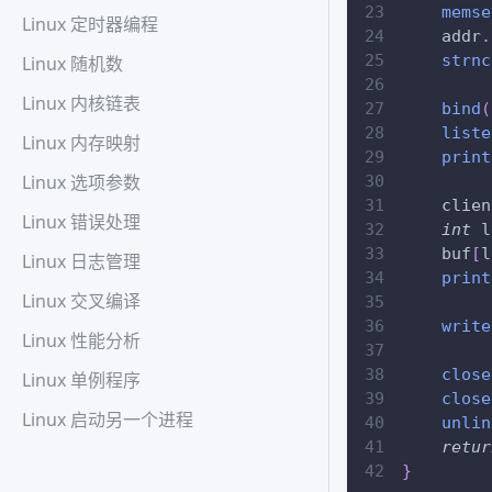
memse
Linux 定时器编程
    addr
.
strnc
Linux 随机数
Linux 内核链表
bind
(
liste
Linux 内存映射
print
Linux 选项参数
    clien
Linux 错误处理
int
 l
    buf
[
l
Linux 日志管理
print
Linux 交叉编译
write
Linux 性能分析
close
Linux 单例程序
close
Linux 启动另一个进程
unlin
retur
}