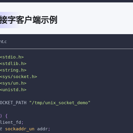
 套接字客户端示例
nt.c
<stdio.h>
<stdlib.h>
<string.h>
<sys/socket.h>
<sys/un.h>
<unistd.h>
OCKET_PATH
"/tmp/unix_socket_demo"
)
{
lient_fd
;
t
sockaddr_un
 addr
;