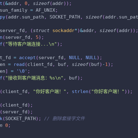
t
(
&
addr
,
0
,
sizeof
(
addr
)
)
;
sun_family 
=
 AF_UNIX
;
py
(
addr
.
sun_path
,
 SOCKET_PATH
,
sizeof
(
addr
.
sun_pa
server_fd
,
(
struct
sockaddr
*
)
&
addr
,
sizeof
(
addr
)
)
n
(
server_fd
,
5
)
;
f
(
"等待客户端连接...\n"
)
;
t_fd 
=
accept
(
server_fd
,
NULL
,
NULL
)
;
en 
=
read
(
client_fd
,
 buf
,
sizeof
(
buf
)
-
1
)
;
en
]
=
'\0'
;
f
(
"接收到客户端消息：%s\n"
,
 buf
)
;
(
client_fd
,
"你好客户端！"
,
strlen
(
"你好客户端！"
)
)
;
(
client_fd
)
;
(
server_fd
)
;
k
(
SOCKET_PATH
)
;
// 删除套接字文件
n
0
;