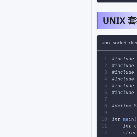
UNIX
unix_socket_clie
#
include
#
include
#
include
#
include
#
include
#
include
#
define
S
int
main
(
int
 c
struc