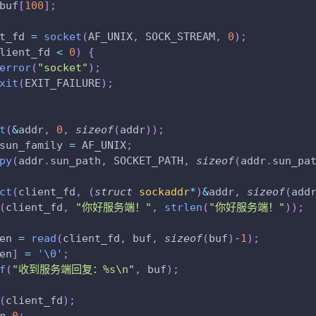
buf
[
100
]
;
t_fd 
=
socket
(
AF_UNIX
,
 SOCK_STREAM
,
0
)
;
lient_fd 
<
0
)
{
error
(
"socket"
)
;
xit
(
EXIT_FAILURE
)
;
t
(
&
addr
,
0
,
sizeof
(
addr
)
)
;
sun_family 
=
 AF_UNIX
;
py
(
addr
.
sun_path
,
 SOCKET_PATH
,
sizeof
(
addr
.
sun_pa
ct
(
client_fd
,
(
struct
sockaddr
*
)
&
addr
,
sizeof
(
add
(
client_fd
,
"你好服务端！"
,
strlen
(
"你好服务端！"
)
)
;
en 
=
read
(
client_fd
,
 buf
,
sizeof
(
buf
)
-
1
)
;
en
]
=
'\0'
;
f
(
"收到服务端回复：%s\n"
,
 buf
)
;
(
client_fd
)
;