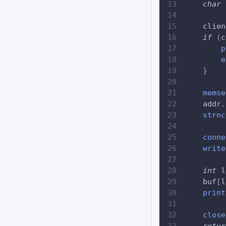
char
 
    clien
if
(
c
p
e
}
memse
    addr
.
strnc
conne
write
int
 l
    buf
[
l
print
close