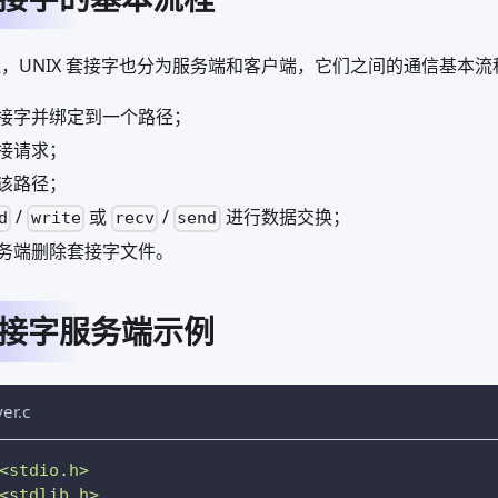
类似，UNIX 套接字也分为服务端和客户端，它们之间的通信基本
接字并绑定到一个路径；
接请求；
该路径；
/
或
/
进行数据交换；
d
write
recv
send
务端删除套接字文件。
 套接字服务端示例
er.c
<stdio.h>
<stdlib.h>