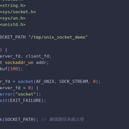
<string.h>
<sys/socket.h>
<sys/un.h>
<unistd.h>
OCKET_PATH
"/tmp/unix_socket_demo"
)
{
erver_fd
,
 client_fd
;
t
sockaddr_un
 addr
;
buf
[
100
]
;
r_fd 
=
socket
(
AF_UNIX
,
 SOCK_STREAM
,
0
)
;
erver_fd 
<
0
)
{
error
(
"socket"
)
;
xit
(
EXIT_FAILURE
)
;
k
(
SOCKET_PATH
)
;
// 确保路径未被占用