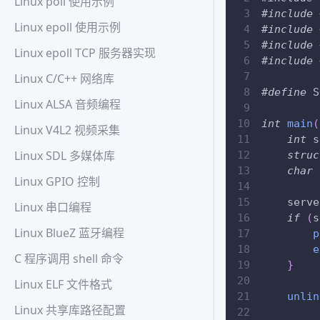
Linux poll 使用示例
#
include
Linux epoll 使用示例
#
include
#
include
Linux epoll TCP 服务器实现
#
include
Linux C/C++ 网络库
#
define
S
Linux ALSA 音频编程
int
main
(
Linux V4L2 视频采集
int
 s
Linux SDL 多媒体库
struc
char
 
Linux GPIO 控制
    serve
Linux 串口编程
if
(
s
Linux BlueZ 蓝牙编程
p
e
C 程序调用 shell 命令
}
Linux ELF 文件格式
unlin
Linux 共享库路径配置