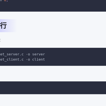
n
0
;
行
：
ket_server.c 
-o
 server
ket_client.c 
-o
 client