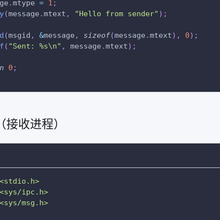
ge
.
mtype 
=
1
;
y
(
message
.
mtext
,
"Hello from sender"
)
;
d
(
msgid
,
&
message
,
sizeof
(
message
.
mtext
)
,
0
)
;
f
(
"Sent: %s\n"
,
 message
.
mtext
)
;
n
0
;
r.c（接收进程）
<stdio.h>
<sys/ipc.h>
<sys/msg.h>