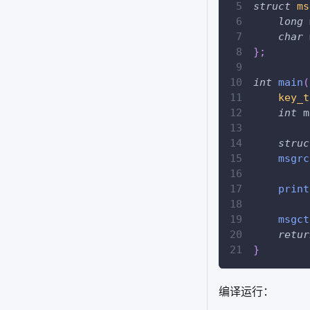
struct
ms
long
 
char
 
}
;
int
main
(
key_t
int
 m
struc
msgrc
print
msgct
retur
}
编译运行：