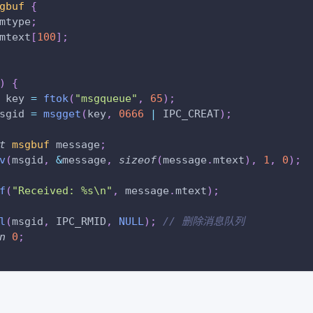
gbuf
{
mtype
;
mtext
[
100
]
;
)
{
 key 
=
ftok
(
"msgqueue"
,
65
)
;
sgid 
=
msgget
(
key
,
0666
|
 IPC_CREAT
)
;
t
msgbuf
 message
;
v
(
msgid
,
&
message
,
sizeof
(
message
.
mtext
)
,
1
,
0
)
;
f
(
"Received: %s\n"
,
 message
.
mtext
)
;
l
(
msgid
,
 IPC_RMID
,
NULL
)
;
// 删除消息队列
n
0
;