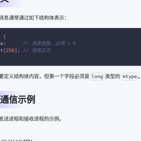
消息通常通过如下结构体表示：
f
{
pe
;
// 消息类型，必须 > 0
xt
[
256
]
;
// 消息正文
要定义结构体内容，但第一个字段必须是
类型的
long
mtype
通信示例
发送进程和接收进程的示例。