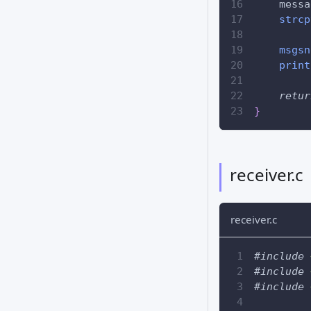
    messa
strcp
msgsn
print
retur
}
receive
receiver.c
#
include
#
include
#
include