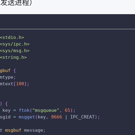
.c（发送进程）
<stdio.h>
<sys/ipc.h>
<sys/msg.h>
<string.h>
gbuf
{
mtype
;
mtext
[
100
]
;
)
{
 key 
=
ftok
(
"msgqueue"
,
65
)
;
sgid 
=
msgget
(
key
,
0666
|
 IPC_CREAT
)
;
t
msgbuf
 message
;