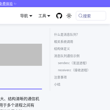
 免费体验
✨
导航
工具
搜索
什么是消息队列？
相关系统调用
结构体定义
消息队列通信示例
sender.c（发送进程）
receiver.c（接收进程）
注意事项
小结
功能强大、结构清晰的通信机
用于多个进程之间有