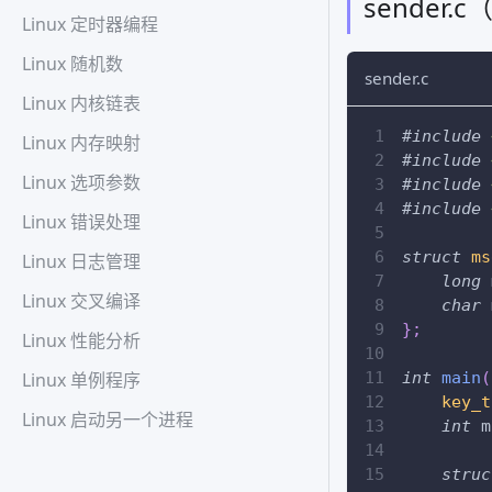
sender
Linux 定时器编程
Linux 随机数
sender.c
Linux 内核链表
#
include
Linux 内存映射
#
include
Linux 选项参数
#
include
#
include
Linux 错误处理
struct
ms
Linux 日志管理
long
 
Linux 交叉编译
char
 
}
;
Linux 性能分析
int
main
(
Linux 单例程序
key_t
Linux 启动另一个进程
int
 m
struc