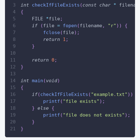
int
checkIfFileExists
(
const
char
*
 filenam
{
    FILE 
*
file
;
if
(
file 
=
fopen
(
filename
,
"r"
)
)
{
fclose
(
file
)
;
return
1
;
}
return
0
;
}
int
main
(
void
)
{
if
(
checkIfFileExists
(
"example.txt"
)
)
{
printf
(
"file exists"
)
;
}
else
{
printf
(
"file does not exists"
)
;
}
}