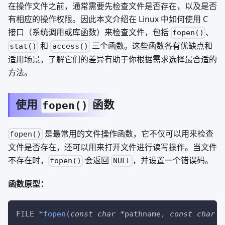
在操作文件之前，通常需要先检查文件是否存在，以及是否
有相应的操作权限。因此本文介绍在 Linux 中如何使用 C
接口（系统调用或库函数）来检查文件，包括
、
fopen()
和
三个函数。这些函数各有优缺点和
stat()
access()
适用场景，了解它们的差异有助于你根据需求选择最合适的
方法。
使用
函数
fopen()
是最常用的文件操作函数，它不仅可以用来检查
fopen()
文件是否存在，还可以用来打开文件进行读写操作。当文件
不存在时，
会返回
，并设置一个错误码。
fopen()
NULL
函数原型：
FILE 
*
fopen
(
const
char
*
pathname
,
const
char
*