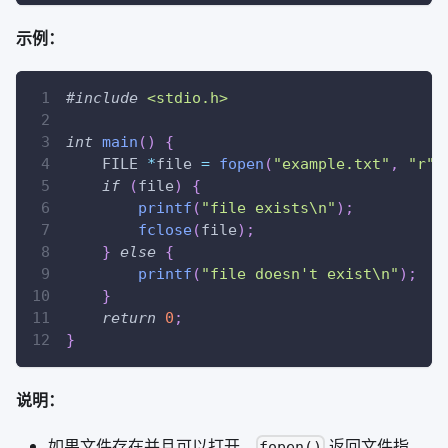
示例：
#
include
<stdio.h>
int
main
(
)
{
    FILE 
*
file 
=
fopen
(
"example.txt"
,
"r"
)
if
(
file
)
{
printf
(
"file exists\n"
)
;
fclose
(
file
)
;
}
else
{
printf
(
"file doesn't exist\n"
)
;
}
return
0
;
}
说明：
如果文件存在并且可以打开，
返回文件指
fopen()