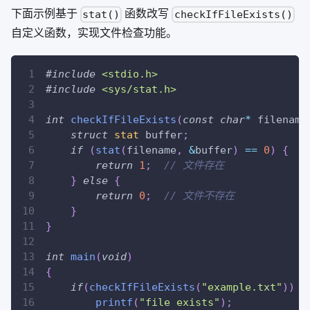
下面示例基于
函数改写
stat()
checkIfFileExists()
自定义函数，实现文件检查功能。
#
include
<stdio.h>
#
include
<sys/stat.h>
int
checkIfFileExists
(
const
char
*
 filename
struct
stat
 buffer
;
if
(
stat
(
filename
,
&
buffer
)
==
0
)
{
return
1
;
// 文件存在
}
else
{
return
0
;
// 文件不存在
}
}
int
main
(
void
)
{
if
(
checkIfFileExists
(
"example.txt"
)
)
{
printf
(
"file exists"
)
;