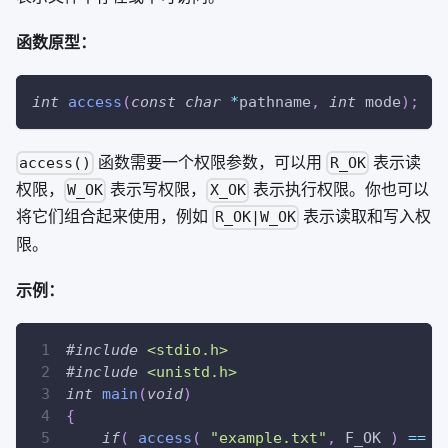
函数原型：
int
access
(
const
char
*
pathname
,
int
 mode
)
;
函数需要一个权限参数，可以用
表示读
access()
R_OK
权限，
表示写权限，
表示执行权限。你也可以
W_OK
X_OK
将它们组合起来使用，例如
表示读取和写入权
R_OK|W_OK
限。
示例：
#
include
<stdio.h>
#
include
<unistd.h>
int
main
(
void
)
{
if
(
access
(
"example.txt"
,
 F_OK 
)
==
0