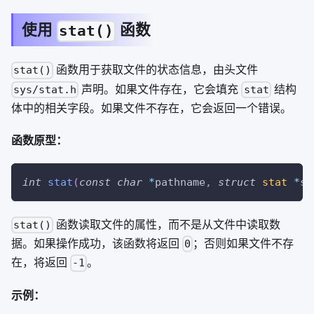
使用
函数
stat()
函数用于获取文件的状态信息，由头文件
stat()
声明。如果文件存在，它会填充
结构
sys/stat.h
stat
体中的相关字段。如果文件不存在，它会返回一个错误。
函数原型：
int
stat
(
const
char
*
pathname
,
struct
stat
*
st
函数读取文件的属性，而不是从文件中读取数
stat()
据。如果操作成功，该函数将返回
；否则如果文件不存
0
在，将返回
。
-1
示例：