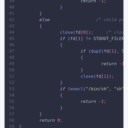
return
-
1
;
}
}
else
/* child pro
{
close
(
fd
[
0
]
)
;
/* close
if
(
fd
[
1
]
!=
 STDOUT_FILENO
{
if
(
dup2
(
fd
[
1
]
,
 ST
{
return
-
1
;
}
close
(
fd
[
1
]
)
;
}
if
(
execl
(
"/bin/sh"
,
"sh"
,
{
return
-
1
;
}
}
return
0
;
}