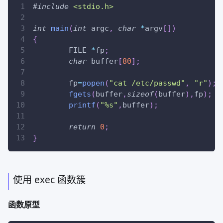
#
include
<stdio.h>
int
main
(
int
 argc
,
char
*
argv
[
]
)
{
	FILE 
*
fp
;
char
 buffer
[
80
]
;
	fp
=
popen
(
"cat /etc/passwd"
,
"r"
)
;
fgets
(
buffer
,
sizeof
(
buffer
)
,
fp
)
;
printf
(
"%s"
,
buffer
)
;
return
0
;
}
使用 exec 函数簇
函数原型