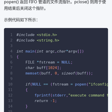
popen() 返回 FIFO 管道的文件流指针。pclose() 则用于使
用结束后关闭这个指针。
示例代码如下所示：
#
include
<stdio.h>
#
include
<string.h>
int
main
(
int
 argc
,
char
*
argv
[
]
)
{
    FILE 
*
fstream 
=
NULL
;
char
 buff
[
1024
]
;
memset
(
buff
,
0
,
sizeof
(
buff
)
)
;
if
(
NULL
==
(
fstream 
=
popen
(
"ifconfig"
{
fprintf
(
stderr
,
"execute command fa
return
-
1
;
}