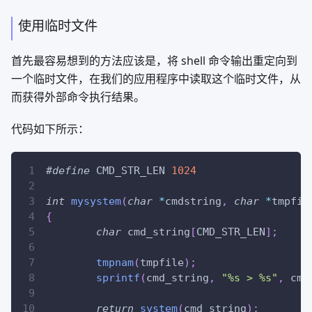
使用临时文件
首先最容易想到的方法应该是，将 shell 命令输出重定向到
一个临时文件，在我们的应用程序中读取这个临时文件，从
而获得外部命令执行结果。
代码如下所示：
#
define
CMD_STR_LEN
1024
int
mysystem
(
char
*
cmdstring
,
char
*
tmpfil
{
char
 cmd_string
[
CMD_STR_LEN
]
;
tmpnam
(
tmpfile
)
;
sprintf
(
cmd_string
,
"%s > %s"
,
 cmd
return
system
(
cmd_string
)
;