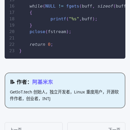
while
(
NULL
!=
fgets
(
buff
,
sizeof
(
buff
)
{
printf
(
"%s"
,
buff
)
;
}
pclose
(
fstream
)
;
return
0
;
}
📝 作者：
阿基米东
GetIoT.tech 创始人，独立开发者，Linux 重度用户，开源软
件作者，创业者，INTJ
上一页
下一页