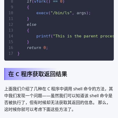
if
(
vfork
(
)
==
0
)
{
execv
(
"/bin/ls"
,
 args
)
;
}
else
{
printf
(
"This is the parent process
}
return
0
;
}
在 C 程序获取返回结果
上面我们介绍了几种在 C 程序中调用 shell 命令的方法，其
中我们发现一个问题——虽然我们可以知道该 shell 命令是
否被执行了，但有时候却无法获取其返回的信息。 那么，
这时候你就可以考虑下面这些方法了。