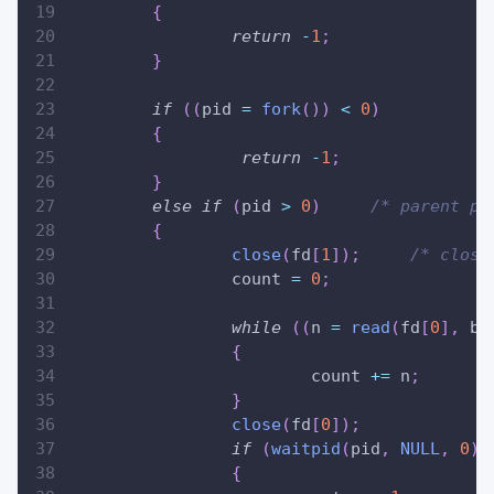
{
return
-
1
;
}
if
(
(
pid 
=
fork
(
)
)
<
0
)
{
return
-
1
;
}
else
if
(
pid 
>
0
)
/* parent pr
{
close
(
fd
[
1
]
)
;
/* close
		count 
=
0
;
while
(
(
n 
=
read
(
fd
[
0
]
,
 bu
{
			count 
+=
 n
;
}
close
(
fd
[
0
]
)
;
if
(
waitpid
(
pid
,
NULL
,
0
)
{