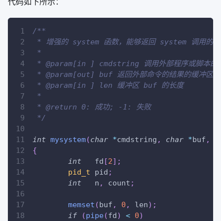
代码如下所示：
/**
 * 增强的 system 函数，能够返回 system 调用的
 *
 * @param[in ] cmdstring 调用外部程序或脚本
 * @param[out] buf 返回外部命令的结果的缓冲区
 * @param[in ] len 缓冲区 buf 的长度
 *
 * @return 0: 成功; -1: 失败 
 */
int
mysystem
(
char
*
cmdstring
,
char
*
buf
,
i
{
int
   fd
[
2
]
;
pid_t
 pid
;
int
   n
,
 count
;
memset
(
buf
,
0
,
 len
)
;
if
(
pipe
(
fd
)
<
0
)