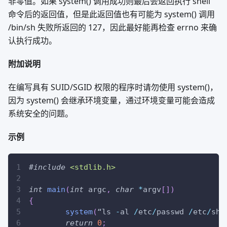
非零值。如果 system() 调用成功则最后会返回执行 shell
命令后的返回值，但是此返回值也有可能为 system() 调用
/bin/sh 失败所返回的 127，因此最好能再检查 errno 来确
认执行成功。
附加说明
在编写具有 SUID/SGID 权限的程序时请勿使用 system()，
因为 system() 会继承环境变量，通过环境变量可能会造成
系统安全的问题。
示例
#
include
<stdlib.h>
int
main
(
int
 argc
,
char
*
argv
[
]
)
{
system
(
“ls 
-
al 
/
etc
/
passwd 
/
etc
/
sha
return
0
;