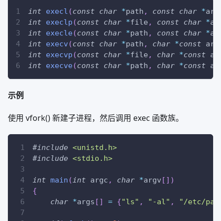
int
execl
(
const
char
*
path
,
const
char
*
arg
int
execlp
(
const
char
*
file
,
const
char
*
ar
int
execle
(
const
char
*
path
,
const
char
*
ar
int
execv
(
const
char
*
path
,
char
*
const
 arg
int
execvp
(
const
char
*
file
,
char
*
const
 ar
int
execve
(
const
char
*
path
,
char
*
const
 ar
示例
使用 vfork() 新建子进程，然后调用 exec 函数族。
#
include
<unistd.h>
#
include
<stdio.h>
int
main
(
int
 argc
,
char
*
argv
[
]
)
{
char
*
args
[
]
=
{
"ls"
,
"-al"
,
"/etc/pas