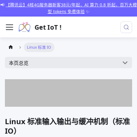
📢
【腾讯云】4核4G服务器新客38元/年起，AI 算力 0.8 折起，百万大模
型 tokens 免费体验
✨
Get IoT !
Linux 标准 IO
本页总览
Linux 标准输入输出与缓冲机制（标准
IO）