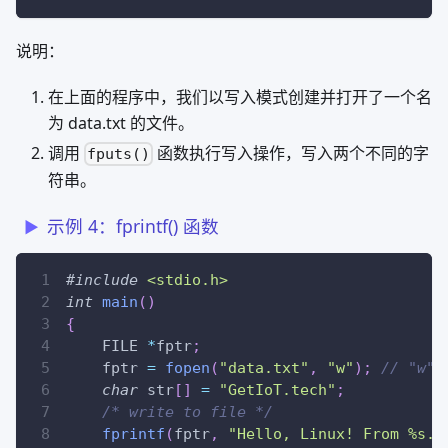
说明：
在上面的程序中，我们以写入模式创建并打开了一个名
为 data.txt 的文件。
调用
函数执行写入操作，写入两个不同的字
fputs()
符串。
示例 4：fprintf() 函数
#
include
<stdio.h>
int
main
(
)
{
    FILE 
*
fptr
;
    fptr 
=
fopen
(
"data.txt"
,
"w"
)
;
// "w" 
char
 str
[
]
=
"GetIoT.tech"
;
/* write to file */
fprintf
(
fptr
,
"Hello, Linux! From %s.\