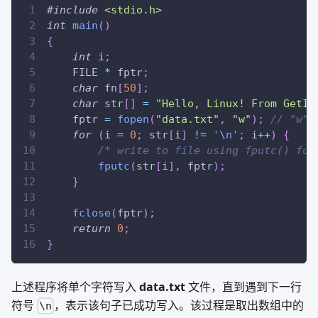
#
include
<stdio.h>
int
main
(
)
{
int
 i
;
    FILE 
*
 fptr
;
char
 fn
[
50
]
;
char
 str
[
]
=
"Hello, Linux! From GetIo
    fptr 
=
fopen
(
"data.txt"
,
"w"
)
;
// "w" 
for
(
i 
=
0
;
 str
[
i
]
!=
'\n'
;
 i
++
)
{
/* write to file using fputc() fun
fputc
(
str
[
i
]
,
 fptr
)
;
}
fclose
(
fptr
)
;
return
0
;
}
上述程序将单个字符写入
data.txt
文件，直到遇到下一行
符号
，表示该句子已成功写入。该过程是取出数组中的
\n