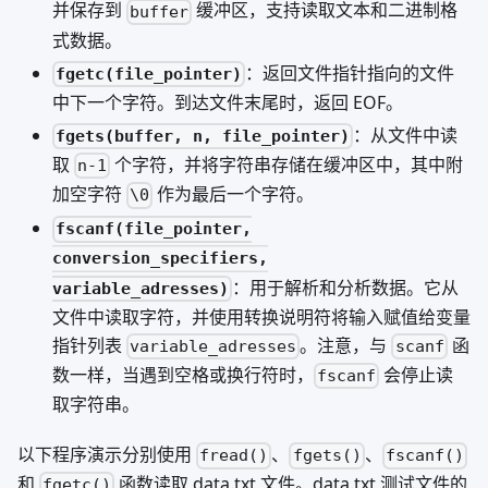
并保存到
缓冲区，支持读取文本和二进制格
buffer
式数据。
：返回文件指针指向的文件
fgetc(file_pointer)
中下一个字符。到达文件末尾时，返回 EOF。
：从文件中读
fgets(buffer, n, file_pointer)
取
个字符，并将字符串存储在缓冲区中，其中附
n-1
加空字符
作为最后一个字符。
\0
fscanf(file_pointer,
conversion_specifiers,
：用于解析和分析数据。它从
variable_adresses)
文件中读取字符，并使用转换说明符将输入赋值给变量
指针列表
。注意，与
函
variable_adresses
scanf
数一样，当遇到空格或换行符时，
会停止读
fscanf
取字符串。
以下程序演示分别使用
、
、
fread()
fgets()
fscanf()
和
函数读取 data.txt 文件。data.txt 测试文件的
fgetc()