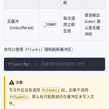
新
错误输出
每次调
无缓冲
stderr 默
用立即
_IONBF
（Unbuffered）
认是无缓
生效
冲的
你可以使用
强制刷新缓冲区：
fflush()
fflush
(
fp
)
;
// 将缓冲区中的内容写入文件
注意
写文件后没有调用
前，如果不调用
fclose()
，那么有可能数据还在缓冲区未写入文
fflush()
件。