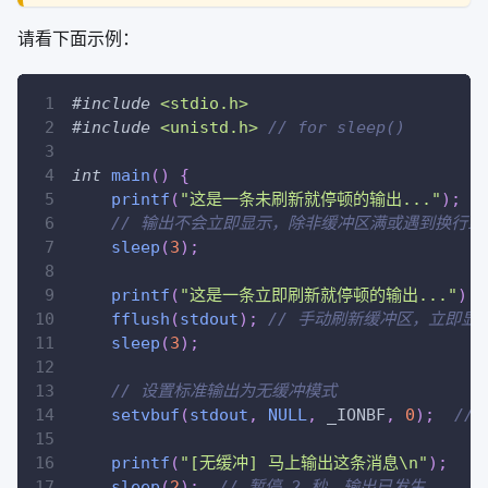
请看下面示例：
#
include
<stdio.h>
#
include
<unistd.h>
// for sleep()
int
main
(
)
{
printf
(
"这是一条未刷新就停顿的输出..."
)
;
// 输出不会立即显示，除非缓冲区满或遇到换行或
sleep
(
3
)
;
printf
(
"这是一条立即刷新就停顿的输出..."
)
;
fflush
(
stdout
)
;
// 手动刷新缓冲区，立即显
sleep
(
3
)
;
// 设置标准输出为无缓冲模式
setvbuf
(
stdout
,
NULL
,
 _IONBF
,
0
)
;
//
printf
(
"[无缓冲] 马上输出这条消息\n"
)
;
sleep
(
2
)
;
// 暂停 2 秒，输出已发生