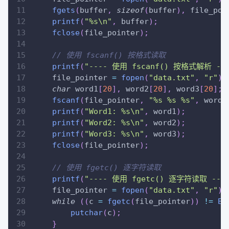
fgets
(
buffer
,
sizeof
(
buffer
)
,
 file_poi
printf
(
"%s\n"
,
 buffer
)
;
fclose
(
file_pointer
)
;
// 使用 fscanf() 按格式读取
printf
(
"---- 使用 fscanf() 按格式解析 ---
    file_pointer 
=
fopen
(
"data.txt"
,
"r"
)
;
char
 word1
[
20
]
,
 word2
[
20
]
,
 word3
[
20
]
;
fscanf
(
file_pointer
,
"%s %s %s"
,
 word1
printf
(
"Word1: %s\n"
,
 word1
)
;
printf
(
"Word2: %s\n"
,
 word2
)
;
printf
(
"Word3: %s\n"
,
 word3
)
;
fclose
(
file_pointer
)
;
// 使用 fgetc() 逐字符读取
printf
(
"---- 使用 fgetc() 逐字符读取 ----
    file_pointer 
=
fopen
(
"data.txt"
,
"r"
)
;
while
(
(
c 
=
fgetc
(
file_pointer
)
)
!=
EO
putchar
(
c
)
;
}