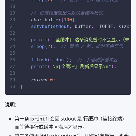
// 设置标准输出为默认全缓冲模式
char
 buffer
[
100
]
;
setvbuf
(
stdout
,
 buffer
,
 _IOFBF
,
sizeof
printf
(
"[全缓冲] 这条消息暂时不会显示（未 ff
sleep
(
2
)
;
// 暂停 2 秒，此时不会显示
fflush
(
stdout
)
;
// 手动刷新缓冲区
printf
(
"\n[全缓冲] 刷新后显示\n"
)
;
return
0
;
}
说明
：
第一条
会因 stdout 是
行缓冲
（连接终端）
printf
而等待换行或缓冲区满后才显示。
第二条使用
，即使没有换行，也会