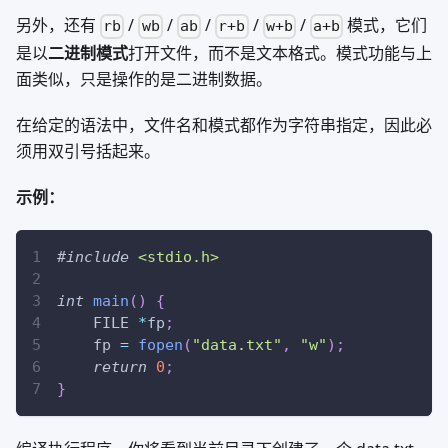
另外，还有
/
/
/
/
/
模式，它们
rb
wb
ab
r+b
w+b
a+b
是以
二进制模式
打开文件，而不是文本格式。模式功能与上
面类似，只是操作的是二进制数据。
在给定的语法中，文件名和模式都作为字符串指定，因此必
须用双引号括起来。
示例：
#
include
<stdio.h>
int
main
(
)
{
    FILE 
*
fp
;
    fp 
=
fopen
(
"data.txt"
,
"w"
)
;
return
0
;
}