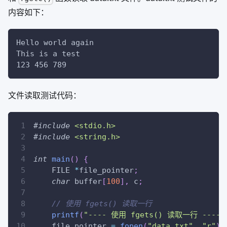
内容如下：
Hello world again
This is a test
123 456 789
文件读取测试代码：
#
include
<stdio.h>
#
include
<string.h>
int
main
(
)
{
    FILE 
*
file_pointer
;
char
 buffer
[
100
]
,
 c
;
// 使用 fgets() 读取一行
printf
(
"---- 使用 fgets() 读取一行 ----\
    file_pointer 
=
fopen
(
"data.txt"
,
"r"
)
;