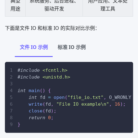
典型
系统服务、后台进程、
用户应用、文本处
用途
驱动开发
理工具
下面是文件 IO 和标准 IO 的实际对比示例：
文件 IO 示例
标准 IO 示例
#
include
<fcntl.h>
#
include
<unistd.h>
int
main
(
)
{
int
 fd 
=
open
(
"file_io.txt"
,
 O_WRONLY 
|
write
(
fd
,
"File IO example\n"
,
16
)
;
close
(
fd
)
;
return
0
;
}