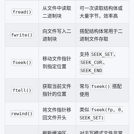
从文件中读取
可一次读取结构体或
fread()
二进制块
大量字节，效率高
向文件写入二
搭配结构体常用于二
fwrite()
进制块
进制文件存取
支持
、
SEEK_SET
移动文件指针
、
fseek()
SEEK_CUR
到指定位置
SEEK_END
获取当前文件
常与
搭配
fseek()
ftell()
指针的位置
使用
类似
将文件指针移
fseek(fp, 0,
rewind()
回文件开头
SEEK_SET)
刷新缓冲区，
对于写模式文件非常