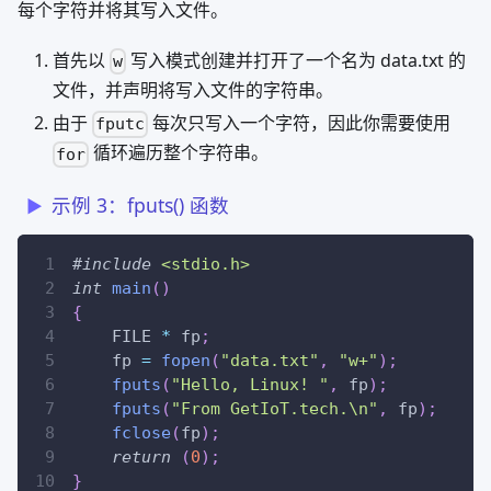
每个字符并将其写入文件。
首先以
写入模式创建并打开了一个名为 data.txt 的
w
文件，并声明将写入文件的字符串。
由于
每次只写入一个字符，因此你需要使用
fputc
循环遍历整个字符串。
for
示例 3：fputs() 函数
#
include
<stdio.h>
int
main
(
)
{
    FILE 
*
 fp
;
    fp 
=
fopen
(
"data.txt"
,
"w+"
)
;
fputs
(
"Hello, Linux! "
,
 fp
)
;
fputs
(
"From GetIoT.tech.\n"
,
 fp
)
;
fclose
(
fp
)
;
return
(
0
)
;
}