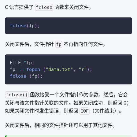
C 语言提供了
函数来关闭文件。
fclose
fclose
(
fp
)
;
关闭文件后，文件指针
不再指向任何文件。
fp
FILE 
*
fp
;
fp  
=
fopen
(
"data.txt"
,
"r"
)
;
fclose
(
fp
)
;
函数接受一个文件指针作为参数。然后，它会
fclose()
关闭与该文件指针关联的文件。如果关闭成功，则返回 0；
如果关闭文件时发生错误，则返回
（文件结束）。
EOF
关闭文件后，相同的文件指针还可以用于其他文件。