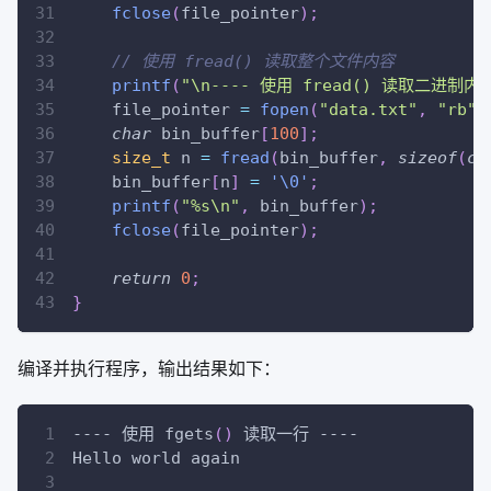
fclose
(
file_pointer
)
;
// 使用 fread() 读取整个文件内容
printf
(
"\n---- 使用 fread() 读取二进制内容
    file_pointer 
=
fopen
(
"data.txt"
,
"rb"
)
char
 bin_buffer
[
100
]
;
size_t
 n 
=
fread
(
bin_buffer
,
sizeof
(
ch
    bin_buffer
[
n
]
=
'\0'
;
printf
(
"%s\n"
,
 bin_buffer
)
;
fclose
(
file_pointer
)
;
return
0
;
}
编译并执行程序，输出结果如下：
---- 使用 fgets
(
)
 读取一行 ----
Hello world again