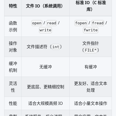
标准 IO（C 标准
特性
文件 IO（系统调用）
库）
/
/
/
/
函数
open
read
fopen
fread
示例
write
fwrite
操作
文件指针
文件描述符（
）
int
对象
（
）
FILE*
缓冲
无缓冲
有缓冲
机制
灵活
更友好、适合文本
更底层、更精细控制
性
处理
性能
适合大规模高频 IO
适合小量文本操作