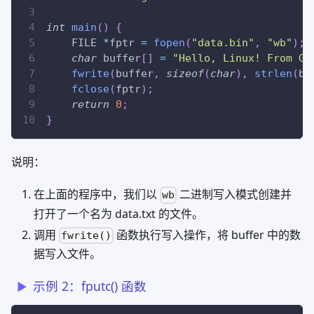
int
main
(
)
{
    FILE 
*
fptr 
=
fopen
(
"data.bin"
,
"wb"
)
;
char
 buffer
[
]
=
"Hello, Linux! From Ge
fwrite
(
buffer
,
sizeof
(
char
)
,
strlen
(
bu
fclose
(
fptr
)
;
return
0
;
}
说明：
在上面的程序中，我们以
二进制写入模式创建并
wb
打开了一个名为 data.txt 的文件。
调用
函数执行写入操作，将 buffer 中的数
fwrite()
据写入文件。
示例 2：fputc() 函数