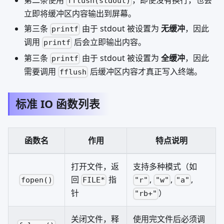
fflush(stdout)
立即将缓冲区内容输出到屏幕。
第三条
由于 stdout 被设置为
无缓冲
，因此
printf
调用
后会立即输出内容。
printf
第三条
由于 stdout 被设置为
全缓冲
，因此
printf
需要调用
后缓冲区内容才真正写入终端。
fflush
标准 IO 函数列表
函数名
作用
特点说明
打开文件，返
支持多种模式（如
回
指
,
,
,
fopen()
FILE*
"r"
"w"
"a"
针
）
"rb+"
关闭文件，释
使用完文件后必须调