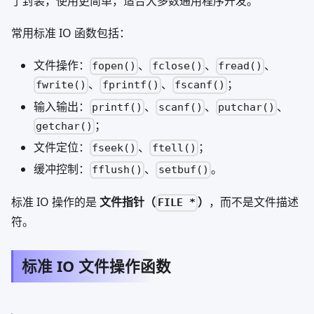
了封装，使用更简单，适合大多数通用程序开发。
常用标准 IO 函数包括：
文件操作：
、
、
、
fopen()
fclose()
fread()
、
、
；
fwrite()
fprintf()
fscanf()
输入输出：
、
、
、
printf()
scanf()
putchar()
；
getchar()
文件定位：
、
；
fseek()
ftell()
缓冲控制：
、
。
fflush()
setbuf()
标准 IO 操作的是
文件指针（
）
，而不是文件描述
FILE *
符。
标准 IO 文件操作函数