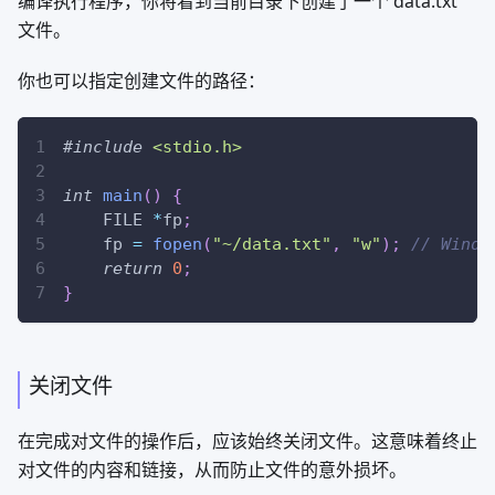
编译执行程序，你将看到当前目录下创建了一个 data.txt
文件。
你也可以指定创建文件的路径：
#
include
<stdio.h>
int
main
(
)
{
    FILE 
*
fp
;
    fp 
=
fopen
(
"~/data.txt"
,
"w"
)
;
// Wind
return
0
;
}
关闭文件
在完成对文件的操作后，应该始终关闭文件。这意味着终止
对文件的内容和链接，从而防止文件的意外损坏。