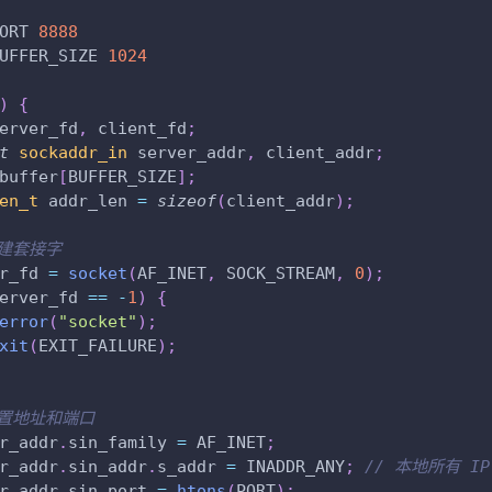
ORT
8888
UFFER_SIZE
1024
)
{
erver_fd
,
 client_fd
;
t
sockaddr_in
 server_addr
,
 client_addr
;
buffer
[
BUFFER_SIZE
]
;
en_t
 addr_len 
=
sizeof
(
client_addr
)
;
创建套接字
r_fd 
=
socket
(
AF_INET
,
 SOCK_STREAM
,
0
)
;
erver_fd 
==
-
1
)
{
error
(
"socket"
)
;
xit
(
EXIT_FAILURE
)
;
设置地址和端口
r_addr
.
sin_family 
=
 AF_INET
;
r_addr
.
sin_addr
.
s_addr 
=
 INADDR_ANY
;
// 本地所有 IP
r_addr
.
sin_port 
=
htons
(
PORT
)
;