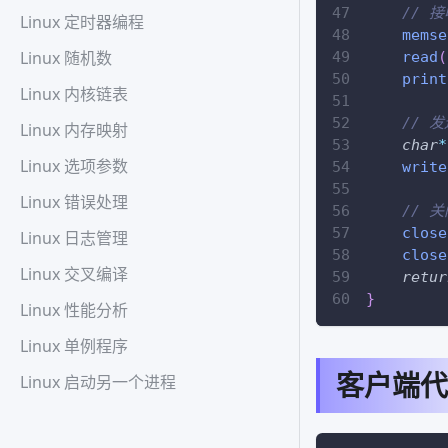
// 
Linux 定时器编程
memse
Linux 随机数
read
(
print
Linux 内核链表
// 
Linux 内存映射
char
*
Linux 选项参数
write
Linux 错误处理
// 
close
Linux 日志管理
close
Linux 交叉编译
retur
}
Linux 性能分析
Linux 单例程序
客户端代
Linux 启动另一个进程