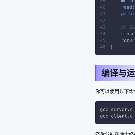
memse
read
(
print
// 
close
retur
}
编译与运
你可以使用以下命
gcc server.c
gcc client.c
然后分别在两个终