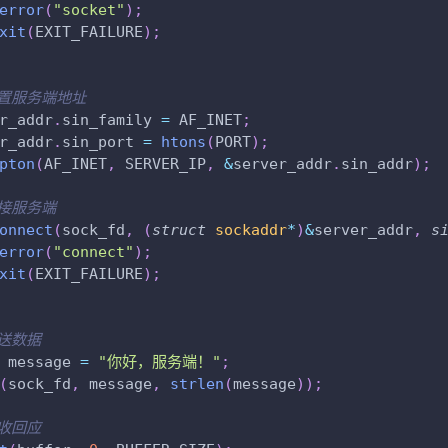
error
(
"socket"
)
;
xit
(
EXIT_FAILURE
)
;
设置服务端地址
r_addr
.
sin_family 
=
 AF_INET
;
r_addr
.
sin_port 
=
htons
(
PORT
)
;
pton
(
AF_INET
,
 SERVER_IP
,
&
server_addr
.
sin_addr
)
;
连接服务端
onnect
(
sock_fd
,
(
struct
sockaddr
*
)
&
server_addr
,
s
error
(
"connect"
)
;
xit
(
EXIT_FAILURE
)
;
发送数据
 message 
=
"你好，服务端！"
;
(
sock_fd
,
 message
,
strlen
(
message
)
)
;
接收回应