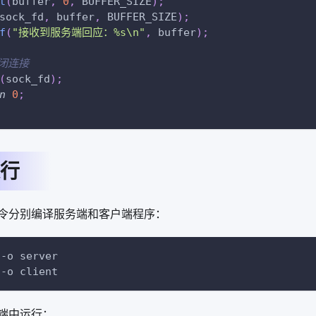
t
(
buffer
,
0
,
 BUFFER_SIZE
)
;
sock_fd
,
 buffer
,
 BUFFER_SIZE
)
;
f
(
"接收到服务端回应：%s\n"
,
 buffer
)
;
关闭连接
(
sock_fd
)
;
n
0
;
行
令分别编译服务端和客户端程序：
 
-o
 server
 
-o
 client
端中运行：