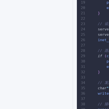
p
e
}
// 
    serve
    serve
inet_
// 
if
(
c
p
e
}
// 
char
*
write
// 