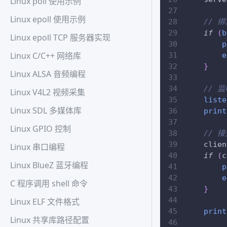
Linux poll 使用示例
Linux epoll 使用示例
// 
if
(
b
Linux epoll TCP 服务器实现
p
Linux C/C++ 网络库
e
}
Linux ALSA 音频编程
// 
Linux V4L2 视频采集
liste
Linux SDL 多媒体库
print
Linux GPIO 控制
// 
    clien
Linux 串口编程
if
(
c
Linux BlueZ 蓝牙编程
p
e
C 程序调用 shell 命令
}
Linux ELF 文件格式
print
Linux 共享库路径配置