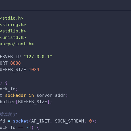
<stdio.h>
<string.h>
<stdlib.h>
<unistd.h>
<arpa/inet.h>
ERVER_IP
"127.0.0.1"
ORT
8888
UFFER_SIZE
1024
)
{
ock_fd
;
t
sockaddr_in
 server_addr
;
buffer
[
BUFFER_SIZE
]
;
创建套接字
fd 
=
socket
(
AF_INET
,
 SOCK_STREAM
,
0
)
;
ock_fd 
==
-
1
)
{