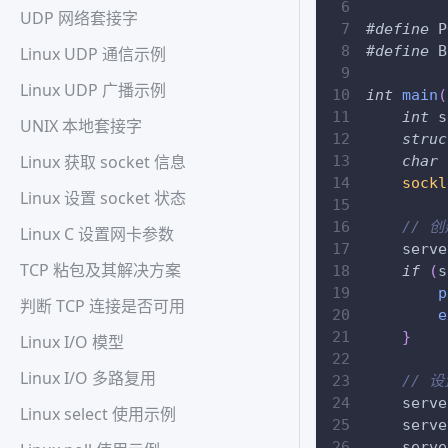
UDP 网络套接字
#
define
P
#
define
B
Linux UDP 通信示例
Linux UDP 广播示例
int
main
(
int
 s
UNIX 本地套接字
struc
Linux 获取 socket 信息
char
 
sockl
Linux 设置 socket 状态
// 
Linux C 设置网卡参数
    serve
TCP 粘包及其解决方案
if
(
s
p
判断 TCP 连接是否可用
e
}
Linux I/O 模型
Linux I/O 多路复用
// 
    serve
Linux select 使用示例
    serve
    serve