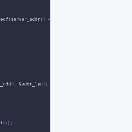
zeof
(
server_addr
)
)
<
0
)
{
t_addr
,
&
addr_len
)
;
dr
)
)
;