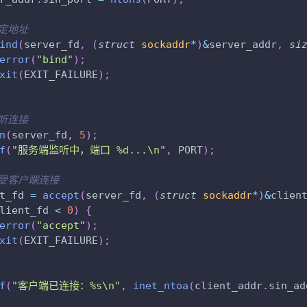
绑定地址
ind
(
server_fd
,
(
struct
sockaddr
*
)
&
server_addr
,
si
error
(
"bind"
)
;
xit
(
EXIT_FAILURE
)
;
监听连接
n
(
server_fd
,
5
)
;
f
(
"服务端监听中，端口 %d...\n"
,
 PORT
)
;
接受客户端连接
t_fd 
=
accept
(
server_fd
,
(
struct
sockaddr
*
)
&
clien
lient_fd 
<
0
)
{
error
(
"accept"
)
;
xit
(
EXIT_FAILURE
)
;
f
(
"客户端已连接：%s\n"
,
inet_ntoa
(
client_addr
.
sin_ad