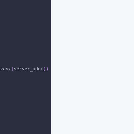
izeof
(
server_addr
)
)
<
0
)
{