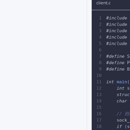
client.c
#
include
#
include
#
include
#
include
#
include
#
define
S
#
define
P
#
define
B
int
main
(
int
 s
struc
char
 
// 
    sock_
if
(
s