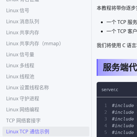
本教程将带你逐步
Linux 信号
Linux 消息队列
一个 TCP
一个 TCP
Linux 共享内存
Linux 共享内存（mmap）
我们将使用 C 语言和
Linux 信号量
服务端代
Linux 多线程
Linux 线程池
Linux 设置线程名称
server.c
Linux 守护进程
#
include
Linux 网络编程
#
include
#
include
TCP 网络套接字
#
include
Linux TCP 通信示例
#
include