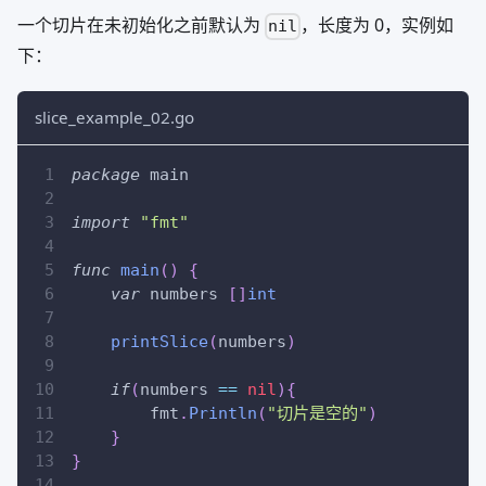
一个切片在未初始化之前默认为
，长度为 0，实例如
nil
下：
slice_example_02.go
package
 main
import
"fmt"
func
main
(
)
{
var
 numbers 
[
]
int
printSlice
(
numbers
)
if
(
numbers 
==
nil
)
{
        fmt
.
Println
(
"切片是空的"
)
}
}