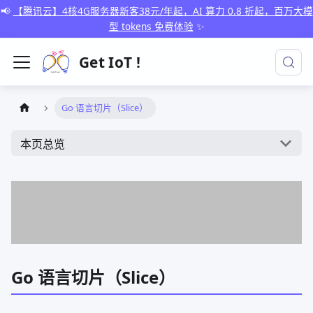
📢
【腾讯云】4核4G服务器新客38元/年起，AI 算力 0.8 折起，百万大模
型 tokens 免费体验
✨
Get IoT !
Go 语言切片（Slice）
本页总览
Go 语言切片（Slice）