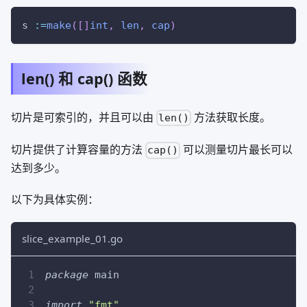
s 
:=
make
(
[
]
int
,
len
,
cap
)
len() 和 cap() 函数
切片是可索引的，并且可以由
方法获取长度。
len()
切片提供了计算容量的方法
可以测量切片最长可以
cap()
达到多少。
以下为具体实例：
slice_example_01.go
package
 main
import
"fmt"