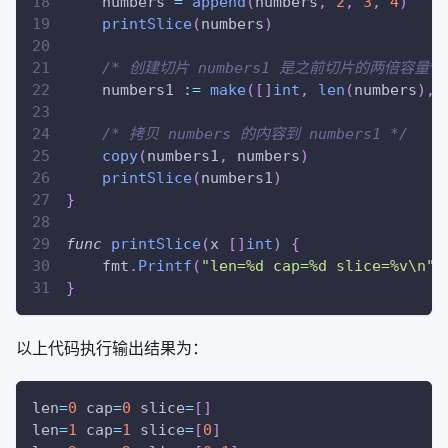
    numbers 
=
append
(
numbers
,
2
,
3
,
4
)
printSlice
(
numbers
)
/* 创建切片 numbers1 是之前切片的两倍容量*/
    numbers1 
:=
make
(
[
]
int
,
len
(
numbers
)
,
/* 拷贝 numbers 的内容到 numbers1 */
copy
(
numbers1
,
 numbers
)
printSlice
(
numbers1
)
}
func
printSlice
(
x 
[
]
int
)
{
    fmt
.
Printf
(
"len=%d cap=%d slice=%v\n"
,
}
以上代码执行输出结果为：
len
=
0
cap
=
0
slice
=
[
]
len
=
1
cap
=
1
slice
=
[
0
]