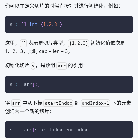
你可以在定义切片的时候直接对其进行初始化，例如：
s 
:=
[
]
int
{
1
,
2
,
3
}
这里，
表示是切片类型，
初始化值依次是
[]
{1,2,3}
1、2、3，此时 cap = len = 3。
初始化切片
，是数组
的引用：
s
arr
s 
:=
 arr
[
:
]
将
中从下标
到
下的元素
arr
startIndex
endIndex-1
创建为一个新的切片：
s 
:=
 arr
[
startIndex
:
endIndex
]