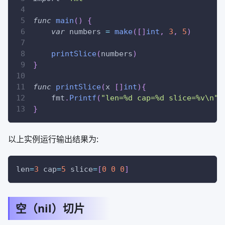
func
main
(
)
{
var
 numbers 
=
make
(
[
]
int
,
3
,
5
)
printSlice
(
numbers
)
}
func
printSlice
(
x 
[
]
int
)
{
    fmt
.
Printf
(
"len=%d cap=%d slice=%v\n"
,
}
以上实例运行输出结果为:
len
=
3
cap
=
5
slice
=
[
0
0
0
]
空（nil）切片