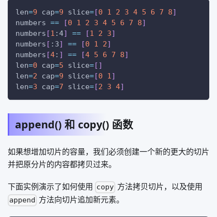
len
=
9
cap
=
9
slice
=
[
0
1
2
3
4
5
6
7
8
]
numbers 
==
[
0
1
2
3
4
5
6
7
8
]
numbers
[
1
:4
]
==
[
1
2
3
]
numbers
[
:3
]
==
[
0
1
2
]
numbers
[
4
:
]
==
[
4
5
6
7
8
]
len
=
0
cap
=
5
slice
=
[
]
len
=
2
cap
=
9
slice
=
[
0
1
]
len
=
3
cap
=
7
slice
=
[
2
3
4
]
append() 和 copy() 函数
如果想增加切片的容量，我们必须创建一个新的更大的切片
并把原分片的内容都拷贝过来。
下面实例演示了如何使用
方法拷贝切片，以及使用
copy
方法向切片追加新元素。
append