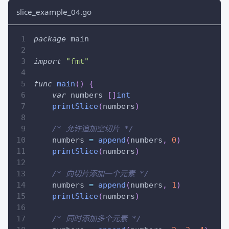
slice_example_04.go
package
 main
import
"fmt"
func
main
(
)
{
var
 numbers 
[
]
int
printSlice
(
numbers
)
/* 允许追加空切片 */
    numbers 
=
append
(
numbers
,
0
)
printSlice
(
numbers
)
/* 向切片添加一个元素 */
    numbers 
=
append
(
numbers
,
1
)
printSlice
(
numbers
)
/* 同时添加多个元素 */