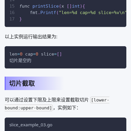
func
printSlice
(
x 
[
]
int
)
{
    fmt
.
Printf
(
"len=%d cap=%d slice=%v\n"
,
}
以上实例运行输出结果为:
len
=
0
cap
=
0
slice
=
[
]
切片是空的
切片截取
可以通过设置下限及上限来设置截取切片
[lower-
，实例如下：
bound:upper-bound]
slice_example_03.go