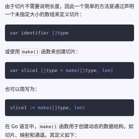
由于切片不需要说明长度，因此一个简单的方法是通过声明
一个未指定大小的数组来定义切片：
var
 identifier 
[
]
type
或使用
函数来创建切片：
make()
var
 slice1 
[
]
type
=
make
(
[
]
type
,
len
)
也可以简写为：
slice1 
:=
make
(
[
]
type
,
len
)
在 Go 语言中，
函数用于创建动态的数据结构，如
make()
切片、映射和通道。其定义如下：