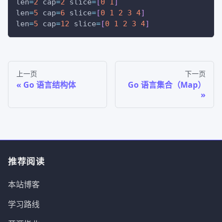
len
=
2
cap
=
2
slice
=
[
0
1
]
len
=
5
cap
=
6
slice
=
[
0
1
2
3
4
]
len
=
5
cap
=
12
slice
=
[
0
1
2
3
4
]
上一页
下一页
Go 语言结构体
Go 语言集合（Map）
推荐阅读
本站博客
学习路线