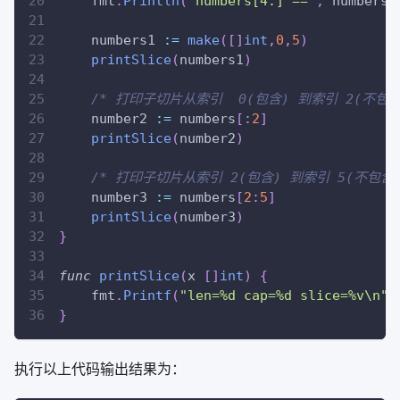
    fmt
.
Println
(
"numbers[4:] =="
,
 numbers
[
    numbers1 
:=
make
(
[
]
int
,
0
,
5
)
printSlice
(
numbers1
)
/* 打印子切片从索引  0(包含) 到索引 2(不包含
    number2 
:=
 numbers
[
:
2
]
printSlice
(
number2
)
/* 打印子切片从索引 2(包含) 到索引 5(不包含)
    number3 
:=
 numbers
[
2
:
5
]
printSlice
(
number3
)
}
func
printSlice
(
x 
[
]
int
)
{
    fmt
.
Printf
(
"len=%d cap=%d slice=%v\n"
,
}
执行以上代码输出结果为：