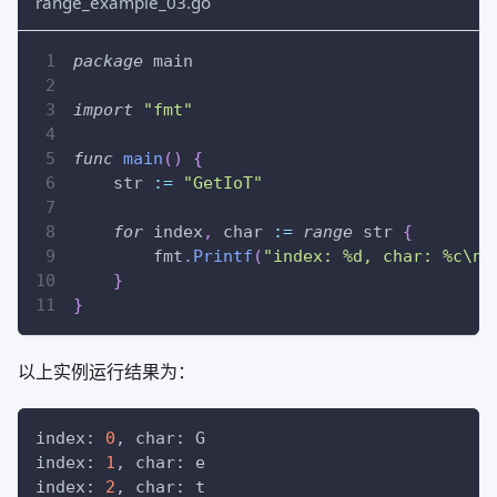
range_example_03.go
package
 main
import
"fmt"
func
main
(
)
{
    str 
:=
"GetIoT"
for
 index
,
 char 
:=
range
 str 
{
        fmt
.
Printf
(
"index: %d, char: %c\n"
}
}
以上实例运行结果为：
index: 
0
, char: G
index: 
1
, char: e
index: 
2
, char: t