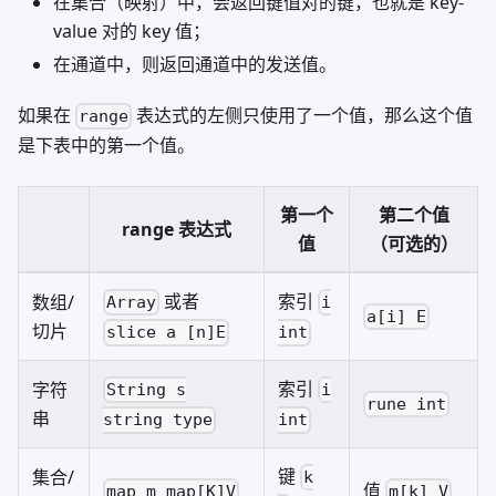
在集合（映射）中，会返回键值对的键，也就是 key-
value 对的 key 值；
在通道中，则返回通道中的发送值。
如果在
表达式的左侧只使用了一个值，那么这个值
range
是下表中的第一个值。
第一个
第二个值
range 表达式
值
（可选的）
或者
索引
数组/
Array
i
a[i] E
切片
slice a [n]E
int
索引
字符
String s
i
rune int
串
string type
int
键
集合/
k
值
map m map[K]V
m[k] V