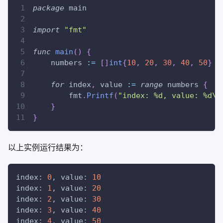
package
 main
import
"fmt"
func
main
(
)
{
    numbers 
:=
[
]
int
{
10
,
20
,
30
,
40
,
50
}
for
 index
,
 value 
:=
range
 numbers 
{
        fmt
.
Printf
(
"index: %d, value: %d\n
}
}
以上实例运行结果为：
index: 
0
, value: 
10
index: 
1
, value: 
20
index: 
2
, value: 
30
index: 
3
, value: 
40
index: 
4
, value: 
50