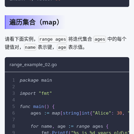
遍历集合（map）
请看下面实例，
将迭代集合
中的每个
range ages
ages
键值对，
表示键，
表示值。
name
age
range_example_02.go
package
 main
import
"fmt"
func
main
(
)
{
    ages 
:=
map
[
string
]
int
{
"Alice"
:
30
,
"B
for
 name
,
 age 
:=
range
 ages 
{
        fmt
.
Printf
(
"%s is %d years old\n"
,