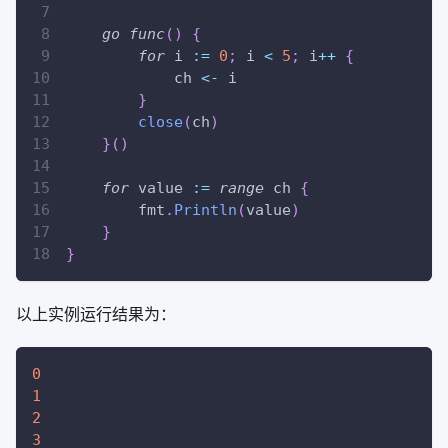
go
func
(
)
{
for
 i 
:=
0
;
 i 
<
5
;
 i
++
{
            ch 
<-
 i
}
close
(
ch
)
}
(
)
for
 value 
:=
range
 ch 
{
        fmt
.
Println
(
value
)
}
}
以上实例运行结果为：
0
1
2
3