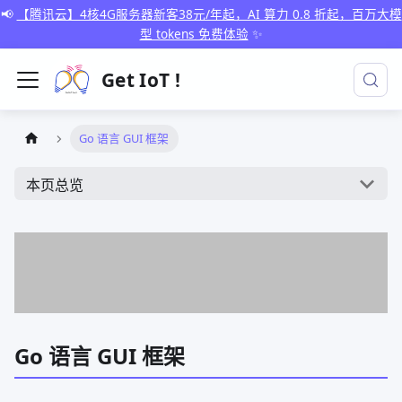
📢
【腾讯云】4核4G服务器新客38元/年起，AI 算力 0.8 折起，百万大模
型 tokens 免费体验
✨
Get IoT !
Go 语言 GUI 框架
本页总览
Go 语言 GUI 框架