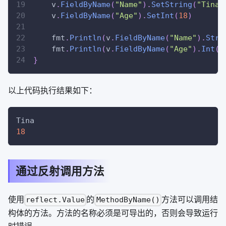
    v
.
FieldByName
(
"Name"
)
.
SetString
(
"Tina"
    v
.
FieldByName
(
"Age"
)
.
SetInt
(
18
)
    fmt
.
Println
(
v
.
FieldByName
(
"Name"
)
.
Stri
    fmt
.
Println
(
v
.
FieldByName
(
"Age"
)
.
Int
(
)
}
以上代码执行结果如下：
Tina
18
通过反射调用方法
使用
的
方法可以调用结
reflect.Value
MethodByName()
构体的方法。方法的名称必须是可导出的，否则会导致运行