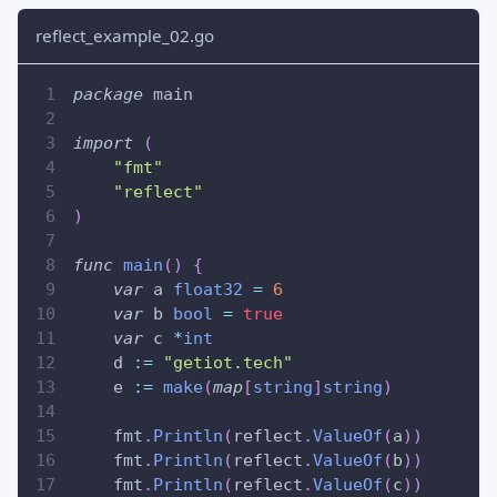
reflect_example_02.go
package
 main
import
(
"fmt"
"reflect"
)
func
main
(
)
{
var
 a 
float32
=
6
var
 b 
bool
=
true
var
 c 
*
int
    d 
:=
"getiot.tech"
    e 
:=
make
(
map
[
string
]
string
)
    fmt
.
Println
(
reflect
.
ValueOf
(
a
)
)
    fmt
.
Println
(
reflect
.
ValueOf
(
b
)
)
    fmt
.
Println
(
reflect
.
ValueOf
(
c
)
)