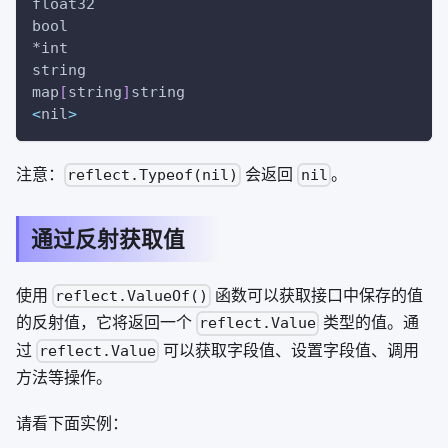
float32
bool
*int
string
map
[
string
]
string
<
nil
>
注意：
会返回
。
reflect.Typeof(nil)
nil
通过反射获取值
使用
函数可以获取接口中保存的值
reflect.ValueOf()
的反射值，它将返回一个
类型的值。通
reflect.Value
过
可以获取字段值、设置字段值、调用
reflect.Value
方法等操作。
请看下面实例：