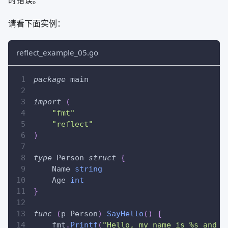
时错误。
请看下面实例：
reflect_example_05.go
package
 main
import
(
"fmt"
"reflect"
)
type
 Person 
struct
{
    Name 
string
    Age 
int
}
func
(
p Person
)
SayHello
(
)
{
    fmt
.
Printf
(
"Hello, my name is %s and I