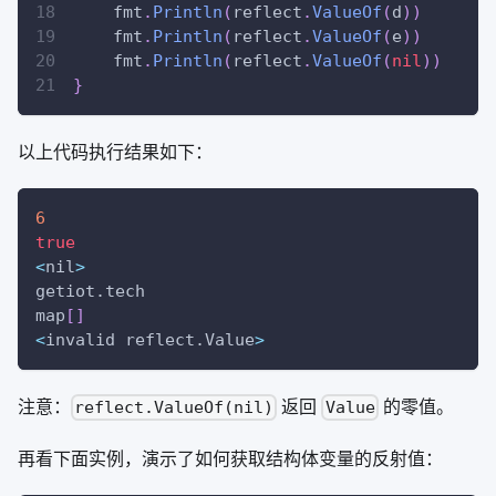
    fmt
.
Println
(
reflect
.
ValueOf
(
d
)
)
    fmt
.
Println
(
reflect
.
ValueOf
(
e
)
)
    fmt
.
Println
(
reflect
.
ValueOf
(
nil
)
)
}
以上代码执行结果如下：
6
true
<
nil
>
getiot.tech
map
[
]
<
invalid reflect.Value
>
注意：
返回
的零值。
reflect.ValueOf(nil)
Value
再看下面实例，演示了如何获取结构体变量的反射值：