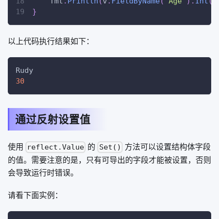
    fmt
.
Println
(
v
.
FieldByName
(
"Age"
)
.
Int
(
)
}
以上代码执行结果如下：
Rudy
30
通过反射设置值
使用
的
方法可以设置结构体字段
reflect.Value
Set()
的值。需要注意的是，只有可导出的字段才能被设置，否则
会导致运行时错误。
请看下面实例：