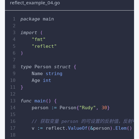
reflect_example_04.go
package
 main
import
(
"fmt"
"reflect"
)
type
 Person 
struct
{
    Name 
string
    Age 
int
}
func
main
(
)
{
    person 
:=
 Person
{
"Rudy"
,
30
}
// 获取变量 person 的可设置的反射值，反射中
    v 
:=
 reflect
.
ValueOf
(
&
person
)
.
Elem
(
)