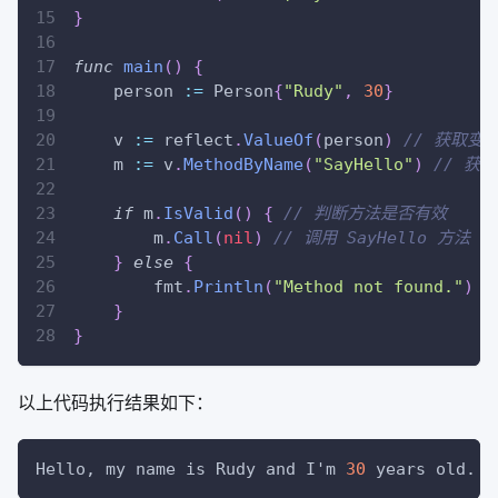
}
func
main
(
)
{
    person 
:=
 Person
{
"Rudy"
,
30
}
    v 
:=
 reflect
.
ValueOf
(
person
)
// 获取变
    m 
:=
 v
.
MethodByName
(
"SayHello"
)
// 获取
if
 m
.
IsValid
(
)
{
// 判断方法是否有效
        m
.
Call
(
nil
)
// 调用 SayHello 方法
}
else
{
        fmt
.
Println
(
"Method not found."
)
}
}
以上代码执行结果如下：
Hello, my name is Rudy and I'm 
30
 years old.