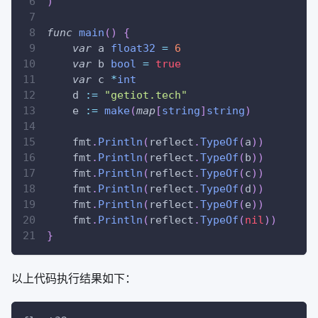
)
func
main
(
)
{
var
 a 
float32
=
6
var
 b 
bool
=
true
var
 c 
*
int
    d 
:=
"getiot.tech"
    e 
:=
make
(
map
[
string
]
string
)
    fmt
.
Println
(
reflect
.
TypeOf
(
a
)
)
    fmt
.
Println
(
reflect
.
TypeOf
(
b
)
)
    fmt
.
Println
(
reflect
.
TypeOf
(
c
)
)
    fmt
.
Println
(
reflect
.
TypeOf
(
d
)
)
    fmt
.
Println
(
reflect
.
TypeOf
(
e
)
)
    fmt
.
Println
(
reflect
.
TypeOf
(
nil
)
)
}
以上代码执行结果如下：