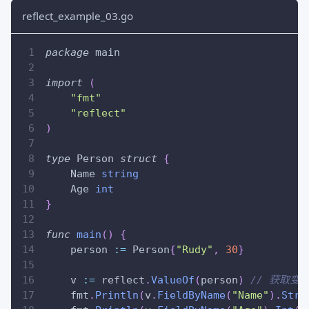
reflect_example_03.go
package
 main
import
(
"fmt"
"reflect"
)
type
 Person 
struct
{
    Name 
string
    Age 
int
}
func
main
(
)
{
    person 
:=
 Person
{
"Rudy"
,
30
}
    v 
:=
 reflect
.
ValueOf
(
person
)
// 获取变量
    fmt
.
Println
(
v
.
FieldByName
(
"Name"
)
.
Stri