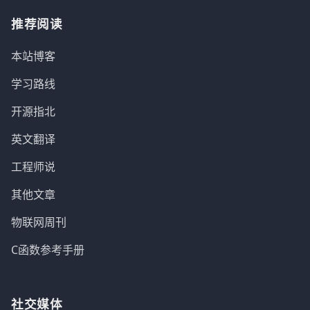
推荐阅读
本站博客
学习路线
开源指北
英文翻译
工程师说
其他文章
物联网周刊
C函数参考手册
社交媒体