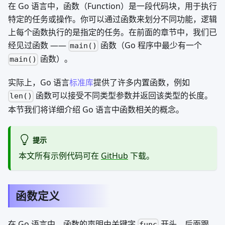
在 Go 语言中，函数（Function）是一段代码块，用于执行
特定的任务或操作。你可以通过函数来划分不同功能，逻辑
上每个函数执行的是指定的任务。在前面的章节中，我们已
经见过函数 ——
函数（Go 程序中最少有一个
main()
函数）。
main()
实际上，Go 语言
标准库
提供了许多内置函数，例如
函数可以接受不同类型参数并返回该类型的长度。
len()
本节我们将详细介绍 Go 语言中函数相关的概念。
提示
本文所有示例代码可在
GitHub
下载。
函数定义
在 Go 语言中，函数的声明由关键字
开头，后面跟
func