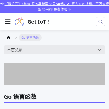
📢
【腾讯云】4核4G服务器新客38元/年起，AI 算力 0.8 折起，百万大模
型 tokens 免费体验
✨
Get IoT !
Go 语言函数
本页总览
Go 语言函数