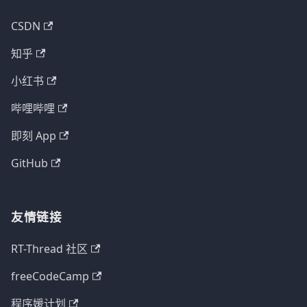
CSDN
知乎
小红书
哔哩哔哩
即刻 App
GitHub
友情链接
RT-Thread 社区
freeCodeCamp
程序媛计划