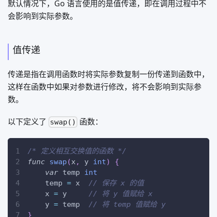
默认情况下，Go 语言使用的是值传递，即在调用过程中不
会影响到实际参数。
值传递
传递是指在调用函数时将实际参数复制一份传递到函数中，
这样在函数中如果对参数进行修改，将不会影响到实际参
数。
以下定义了
函数：
swap()
/* 定义相互交换值的函数 */
func
swap
(
x
,
 y 
int
)
{
var
 temp 
int
    temp 
=
 x  
// 保存 x 的值
    x 
=
 y     
// 将 y 值赋给 x
    y 
=
 temp  
// 将 temp 值赋给 y
}