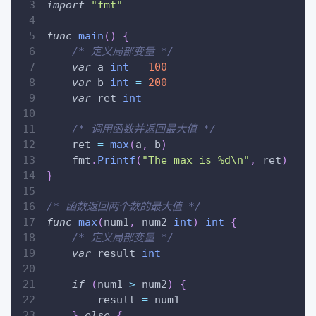
import
"fmt"
func
main
(
)
{
/* 定义局部变量 */
var
 a 
int
=
100
var
 b 
int
=
200
var
 ret 
int
/* 调用函数并返回最大值 */
    ret 
=
max
(
a
,
 b
)
    fmt
.
Printf
(
"The max is %d\n"
,
 ret
)
}
/* 函数返回两个数的最大值 */
func
max
(
num1
,
 num2 
int
)
int
{
/* 定义局部变量 */
var
 result 
int
if
(
num1 
>
 num2
)
{
        result 
=
 num1
}
else
{