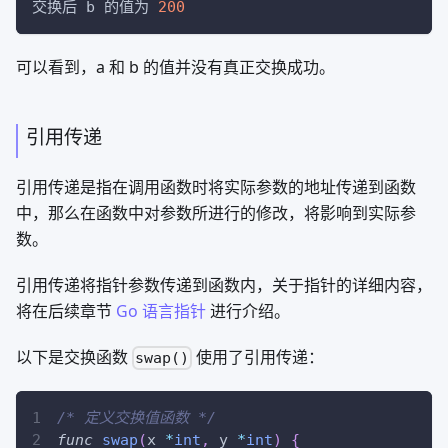
交换后 b 的值为 
200
可以看到，a 和 b 的值并没有真正交换成功。
引用传递
引用传递是指在调用函数时将实际参数的地址传递到函数
中，那么在函数中对参数所进行的修改，将影响到实际参
数。
引用传递将指针参数传递到函数内，关于指针的详细内容，
将在后续章节
Go 语言指针
进行介绍。
以下是交换函数
使用了引用传递：
swap()
/* 定义交换值函数 */
func
swap
(
x 
*
int
,
 y 
*
int
)
{