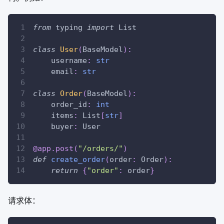
from
 typing 
import
 List
class
User
(
BaseModel
)
:
    username
:
str
    email
:
str
class
Order
(
BaseModel
)
:
    order_id
:
int
    items
:
 List
[
str
]
    buyer
:
 User
@app
.
post
(
"/orders/"
)
def
create_order
(
order
:
 Order
)
:
return
{
"order"
:
 order
}
请求体：