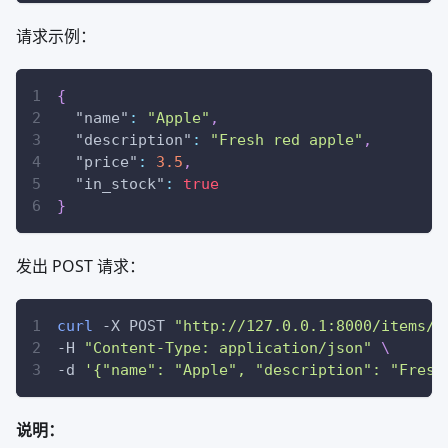
请求示例：
{
"name"
:
"Apple"
,
"description"
:
"Fresh red apple"
,
"price"
:
3.5
,
"in_stock"
:
true
}
发出 POST 请求：
curl
-X
 POST 
"http://127.0.0.1:8000/items/"
-H
"Content-Type: application/json"
\
-d
'{"name": "Apple", "description": "Fresh
说明：