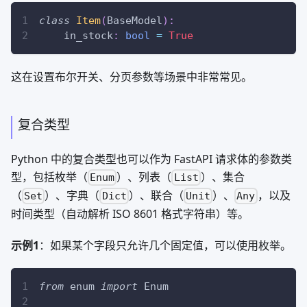
class
Item
(
BaseModel
)
:
    in_stock
:
bool
=
True
这在设置布尔开关、分页参数等场景中非常常见。
复合类型
Python 中的复合类型也可以作为 FastAPI 请求体的参数类
型，包括枚举（
）、列表（
）、集合
Enum
List
（
）、字典（
）、联合（
）、
，以及
Set
Dict
Unit
Any
时间类型（自动解析 ISO 8601 格式字符串）等。
示例1
：如果某个字段只允许几个固定值，可以使用枚举。
from
 enum 
import
 Enum