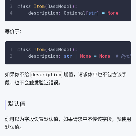
class
Item
(
BaseModel
)
:
    description
:
 Optional
[
str
]
=
None
等价于：
class
Item
(
BaseModel
)
:
    description
:
str
|
None
=
None
# Pytho
如果你不给
赋值，请求体中也不包含该字
description
段，也不会触发验证错误。
默认值
你可以为字段设置默认值，如果请求中不传该字段，就使用
默认值。