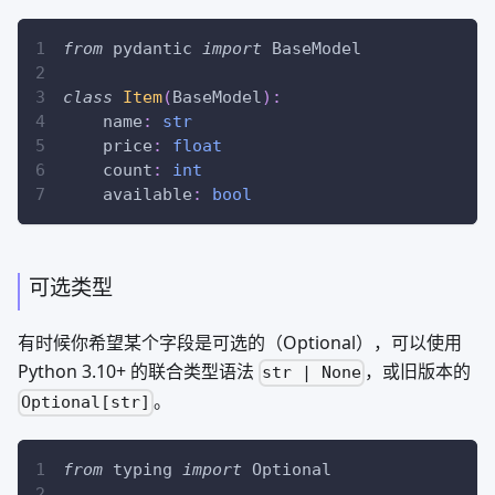
from
 pydantic 
import
 BaseModel
class
Item
(
BaseModel
)
:
    name
:
str
    price
:
float
    count
:
int
    available
:
bool
可选类型
有时候你希望某个字段是可选的（Optional），可以使用
Python 3.10+ 的联合类型语法
，或旧版本的
str | None
。
Optional[str]
from
 typing 
import
 Optional