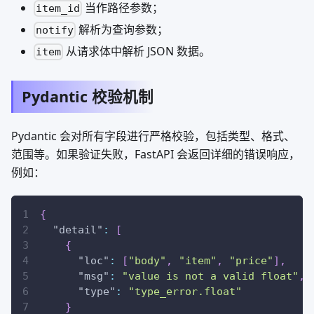
当作路径参数；
item_id
解析为查询参数；
notify
从请求体中解析 JSON 数据。
item
Pydantic 校验机制
Pydantic 会对所有字段进行严格校验，包括类型、格式、
范围等。如果验证失败，FastAPI 会返回详细的错误响应，
例如：
{
"detail"
:
[
{
"loc"
:
[
"body"
,
"item"
,
"price"
]
,
"msg"
:
"value is not a valid float"
,
"type"
:
"type_error.float"
}