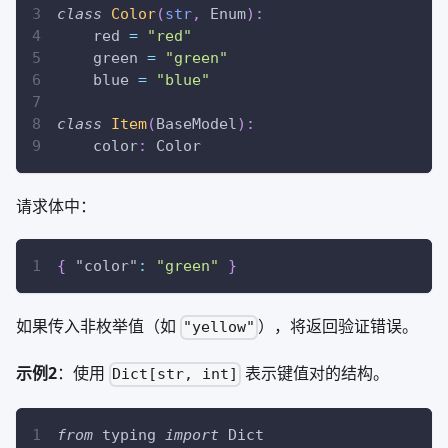
class
Color
(
str
,
 Enum
)
:
    red 
=
"red"
    green 
=
"green"
    blue 
=
"blue"
class
Item
(
BaseModel
)
:
    color
:
 Color
请求体中：
{
"color"
:
"green"
}
如果传入非枚举值（如
），将返回验证错误。
"yellow"
示例2
：使用
表示键值对的结构。
Dict[str, int]
from
 typing 
import
 Dict