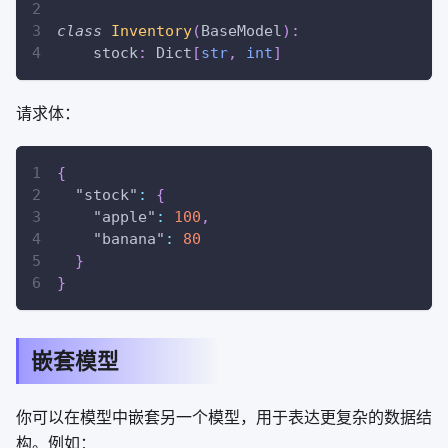
class
Inventory
(
BaseModel
)
:
    stock
:
 Dict
[
str
,
int
]
请求体：
{
"stock"
:
{
"apple"
:
100
,
"banana"
:
80
}
}
嵌套模型
你可以在模型中嵌套另一个模型，用于表达更复杂的数据结
构。例如：