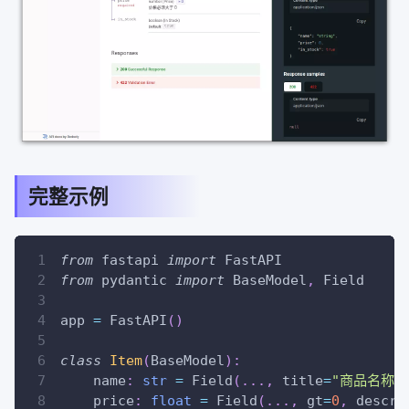
完整示例
from
 fastapi 
import
 FastAPI
from
 pydantic 
import
 BaseModel
,
 Field
app 
=
 FastAPI
(
)
class
Item
(
BaseModel
)
:
    name
:
str
=
 Field
(
.
.
.
,
 title
=
"商品名称"
    price
:
float
=
 Field
(
.
.
.
,
 gt
=
0
,
 descri