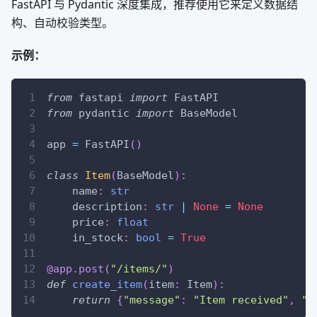
FastAPI 与 Pydantic 深度集成，推荐使用它来定义数据结
构、自动校验类型。
示例：
from
 fastapi 
import
 FastAPI
from
 pydantic 
import
 BaseModel
app 
=
 FastAPI
(
)
class
Item
(
BaseModel
)
:
    name
:
str
    description
:
str
|
None
=
None
    price
:
float
    in_stock
:
bool
=
True
@app
.
post
(
"/items/"
)
def
create_item
(
item
:
 Item
)
:
return
{
"message"
:
"Item received"
,
"i