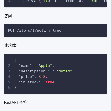
return
{
"item_id"
:
 item_id
,
"item"
:
 ite
访问：
PUT /items/1?notify
=
true
请求体：
{
"name"
:
"Apple"
,
"description"
:
"Updated"
,
"price"
:
3.8
,
"in_stock"
:
true
}
FastAPI 会将：