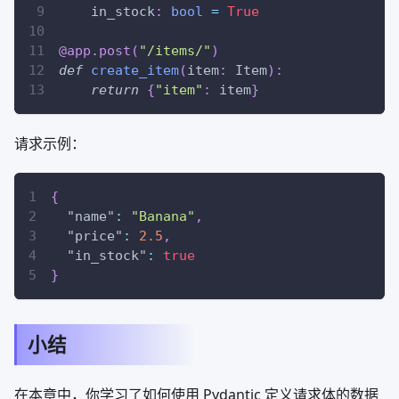
    in_stock
:
bool
=
True
@app
.
post
(
"/items/"
)
def
create_item
(
item
:
 Item
)
:
return
{
"item"
:
 item
}
请求示例：
{
"name"
:
"Banana"
,
"price"
:
2.5
,
"in_stock"
:
true
}
小结
在本章中，你学习了如何使用 Pydantic 定义请求体的数据