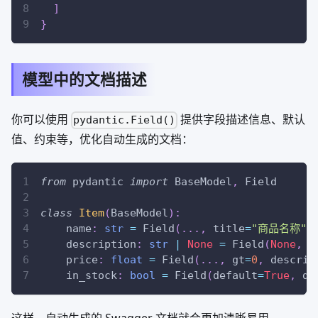
]
}
模型中的文档描述
你可以使用
提供字段描述信息、默认
pydantic.Field()
值、约束等，优化自动生成的文档：
from
 pydantic 
import
 BaseModel
,
 Field
class
Item
(
BaseModel
)
:
    name
:
str
=
 Field
(
.
.
.
,
 title
=
"商品名称"
,
    description
:
str
|
None
=
 Field
(
None
,
 t
    price
:
float
=
 Field
(
.
.
.
,
 gt
=
0
,
 descrip
    in_stock
:
bool
=
 Field
(
default
=
True
,
 de
这样，自动生成的 Swagger 文档就会更加清晰易用。