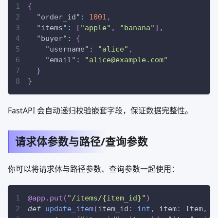
{
"order_id"
:
1001
,
"items"
:
[
"apple"
,
"banana"
]
,
"buyer"
:
{
"username"
:
"alice"
,
"email"
:
"alice@example.com"
}
}
FastAPI 会自动递归校验嵌套字段，保证数据完整性。
请求体参数与路径/查询参数
你可以将请求体与路径参数、查询参数一起使用：
@app
.
put
(
"/items/{item_id}"
)
def
update_item
(
item_id
:
int
,
 item
:
 Item
,
 n