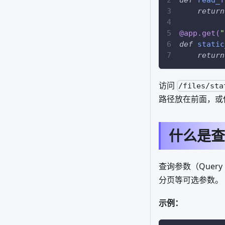
return
@app
.
get
(
"
def
static
return
访问
/files/sta
路径放在前面，或
什么是查
查询参数（Query P
分页等可选参数。
示例：