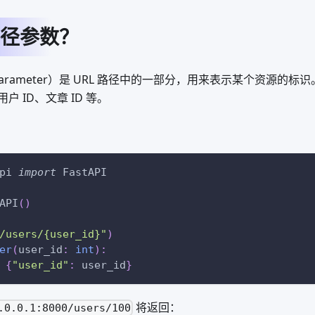
径参数？
 Parameter）是 URL 路径中的一部分，用来表示某个资源的
 ID、文章 ID 等。
pi 
import
 FastAPI
API
(
)
/users/{user_id}"
)
er
(
user_id
:
int
)
:
{
"user_id"
:
 user_id
}
将返回：
.0.0.1:8000/users/100