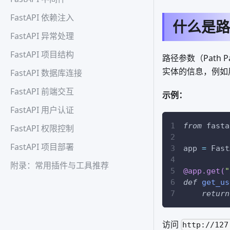
FastAPI 依赖注入
什么是路
FastAPI 异常处理
FastAPI 项目结构
路径参数（Path
实体的信息，例如用户
FastAPI 数据库连接
FastAPI 前端交互
示例：
FastAPI 用户认证
from
 fasta
FastAPI 权限控制
FastAPI 项目部署
app 
=
 Fast
附录：常用插件与工具推荐
@app
.
get
(
"
def
get_us
return
访问
http://127