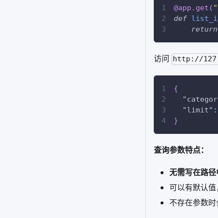
@app
.
get
(
"
def
list_i
return
访问
http://127
{
"categor
"limit"
:
}
查询参数特点：
无需写在路径
可以有默认值
不存在参数时