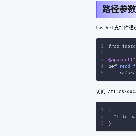
路径参数
FastAPI 支持你
from
 fasta
@app
.
get
(
"
def
read_f
return
访问
/files/doc
{
"file_pa
}