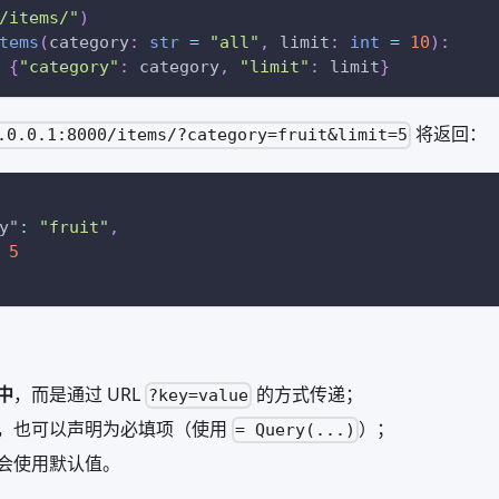
/items/"
)
tems
(
category
:
str
=
"all"
,
 limit
:
int
=
10
)
:
{
"category"
:
 category
,
"limit"
:
 limit
}
将返回：
.0.0.1:8000/items/?category=fruit&limit=5
y"
:
"fruit"
,
5
中
，而是通过 URL
的方式传递；
?key=value
，也可以声明为必填项（使用
）；
= Query(...)
会使用默认值。