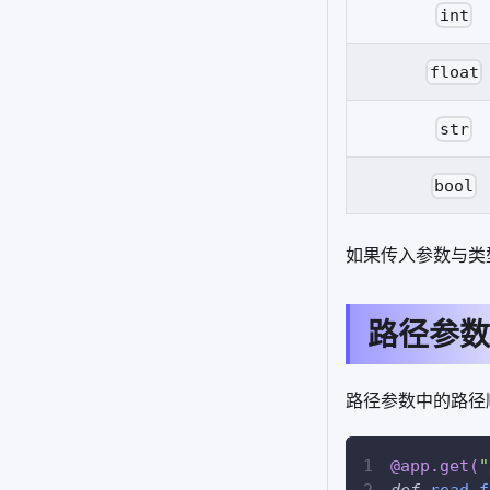
int
float
str
bool
如果传入参数与类型
路径参数
路径参数中的路径
@app
.
get
(
"
def
read_f