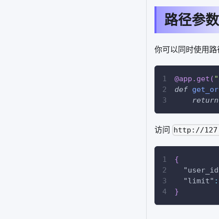
路径参数
你可以同时使用路
@app
.
get
(
"
def
get_or
return
访问
http://127
{
"user_id
"limit"
:
}