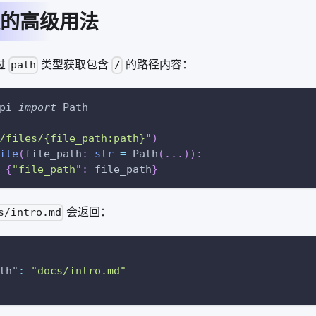
的高级用法
通过
类型获取包含
的路径内容：
path
/
pi 
import
 Path
/files/{file_path:path}"
)
ile
(
file_path
:
str
=
 Path
(
.
.
.
)
)
:
{
"file_path"
:
 file_path
}
会返回：
s/intro.md
th"
:
"docs/intro.md"