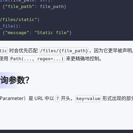
{
"file_path"
:
 file_path
}
/files/static"
)
_file
(
)
:
{
"message"
:
"Static file"
}
时会优先匹配
，因为它更早被声明
tic
/files/{file_path}
使用
来更精确地控制。
Path(..., regex=...)
询参数？
arameter）是 URL 中以
开头，
形式出现的部
?
key=value