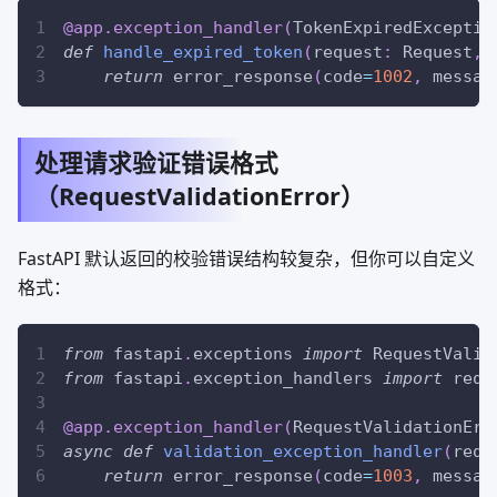
@app
.
exception_handler
(
TokenExpiredExceptio
def
handle_expired_token
(
request
:
 Request
,
 
return
 error_response
(
code
=
1002
,
 messag
处理请求验证错误格式
（RequestValidationError）
FastAPI 默认返回的校验错误结构较复杂，但你可以自定义
格式：
from
 fastapi
.
exceptions 
import
 RequestValid
from
 fastapi
.
exception_handlers 
import
 requ
@app
.
exception_handler
(
RequestValidationErr
async
def
validation_exception_handler
(
requ
return
 error_response
(
code
=
1003
,
 messag