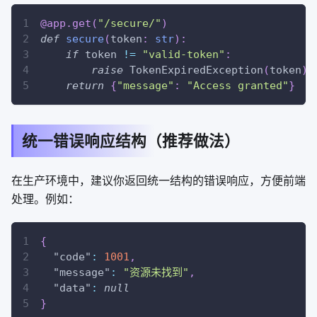
@app
.
get
(
"/secure/"
)
def
secure
(
token
:
str
)
:
if
 token 
!=
"valid-token"
:
raise
 TokenExpiredException
(
token
)
return
{
"message"
:
"Access granted"
}
统一错误响应结构（推荐做法）
在生产环境中，建议你返回统一结构的错误响应，方便前端
处理。例如：
{
"code"
:
1001
,
"message"
:
"资源未找到"
,
"data"
:
null
}