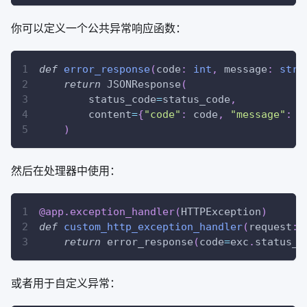
你可以定义一个公共异常响应函数：
def
error_response
(
code
:
int
,
 message
:
str
,
return
 JSONResponse
(
        status_code
=
status_code
,
        content
=
{
"code"
:
 code
,
"message"
:
 m
)
然后在处理器中使用：
@app
.
exception_handler
(
HTTPException
)
def
custom_http_exception_handler
(
request
:
 
return
 error_response
(
code
=
exc
.
status_c
或者用于自定义异常：