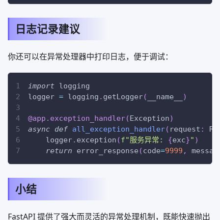
日志记录建议
你还可以在异常处理器中打印日志，便于调试：
import
 logging
logger 
=
 logging
.
getLogger
(
__name__
)
@app
.
exception_handler
(
Exception
)
async
def
all_exception_handler
(
request
:
 Re
    logger
.
exception
(
f"服务异常: 
{
exc
}
"
)
return
 error_response
(
code
=
9999
,
 messag
小结
FastAPI 提供了强大而灵活的异常处理机制，既能快速抛出