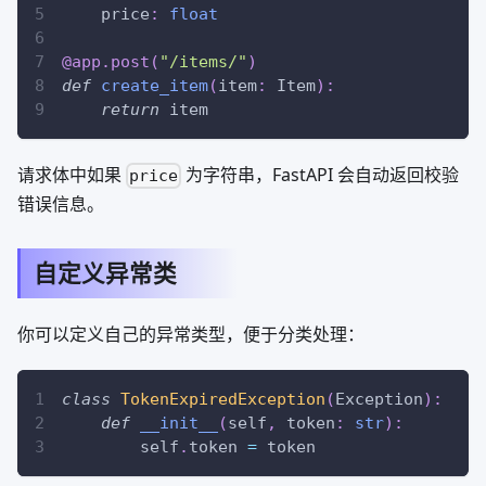
    price
:
float
@app
.
post
(
"/items/"
)
def
create_item
(
item
:
 Item
)
:
return
 item
请求体中如果
为字符串，FastAPI 会自动返回校验
price
错误信息。
自定义异常类
你可以定义自己的异常类型，便于分类处理：
class
TokenExpiredException
(
Exception
)
:
def
__init__
(
self
,
 token
:
str
)
:
        self
.
token 
=
 token