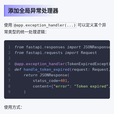
添加全局异常处理器
使用
可以定义某个异
@app.exception_handler(...)
常类型的统一处理逻辑：
from
 fastapi
.
responses 
import
 JSONResponse
from
 fastapi
.
requests 
import
 Request
@app
.
exception_handler
(
TokenExpiredExceptio
def
handle_token_expired
(
request
:
 Request
,
 
return
 JSONResponse
(
        status_code
=
401
,
        content
=
{
"error"
:
"Token expired"
,
)
使用方式：