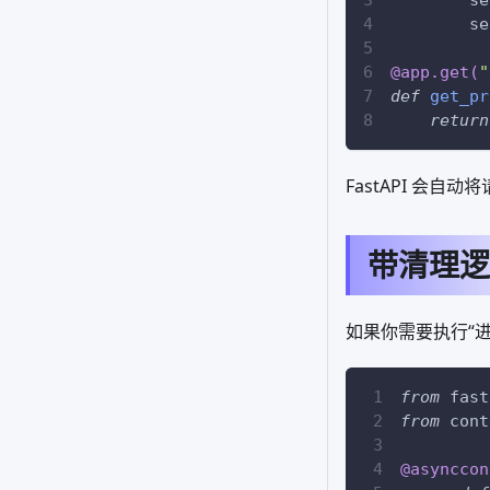
        se
        se
@app
.
get
(
"
def
get_pr
return
FastAPI 会
带清理逻
如果你需要执行“
from
 fast
from
 cont
@asynccon