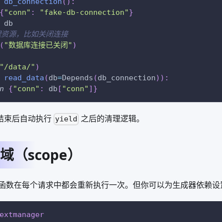
db_connection
(
)
:
{
"conn"
:
"fake-db-connection"
}
 db
理资源，比如关闭连接
(
"数据库连接已关闭"
)
"/data/"
)
read_data
(
db
=
Depends
(
db_connection
)
)
:
n
{
"conn"
:
 db
[
"conn"
]
}
请求结束后自动执行
之后的清理逻辑。
yield
域（scope）
函数在每个请求中都会重新执行一次。但你可以为生成器依赖设
extmanager