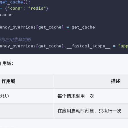
get_cache
(
)
:
=
{
"conn"
:
"redis"
}
cache
ency_overrides
[
get_cache
]
=
 get_cache
域为应用生命周期
ency_overrides
[
get_cache
]
.
__fastapi_scope__ 
=
"ap
下作用域：
作用域
描述
默认）
每个请求调用一次
在应用启动时创建，只执行一次