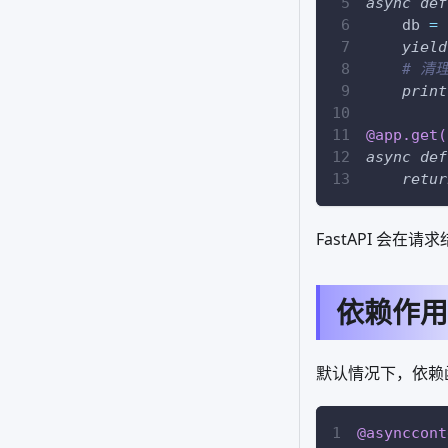
async
def
    db 
=
yield
# 清
print
@app
.
get
(
async
def
retur
FastAPI 会在
依赖作用
默认情况下，依赖
@asynccont