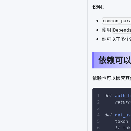
说明：
common_par
使用
Depend
你可以在多个
依赖可以
依赖也可以嵌套其
def
auth_h
return
def
get_us
    token 
if
 tok