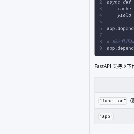
async
def
    cache 
yield
 
app
.
depend
# 指定作用
app
.
depend
FastAPI 支持以
（
"function"
"app"