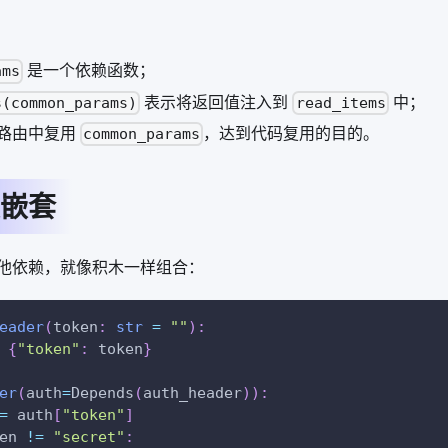
是一个依赖函数；
ams
表示将返回值注入到
中；
s(common_params)
read_items
路由中复用
，达到代码复用的目的。
common_params
嵌套
他依赖，就像积木一样组合：
eader
(
token
:
str
=
""
)
:
{
"token"
:
 token
}
er
(
auth
=
Depends
(
auth_header
)
)
:
=
 auth
[
"token"
]
en 
!=
"secret"
: