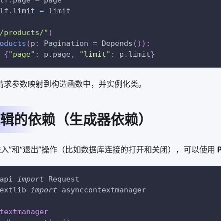
lf
.
page 
=
 page
lf
.
limit 
=
 limit
/products/"
)
oducts
(
p
:
 Pagination 
=
 Depends
(
)
)
:
{
"page"
:
 p
.
page
,
"limit"
:
 p
.
limit
}
自动将请求参数映射到构造函数中，并实例化类。
辑的依赖（生成器依赖）
进入”和“退出”操作（比如数据库连接的打开和关闭），可以使用
api 
import
 Request
extlib 
import
 asynccontextmanager
textmanager