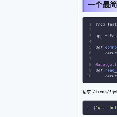
一个最简
from
 fast
app 
=
 Fas
def
commo
retur
@app
.
get
(
def
read_
retur
请求
/items/?q=
{
"q"
:
"hel