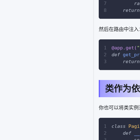
ra
return
然后在路由中注入
@app
.
get
(
"
def
get_pr
return
类作为依
你也可以将类实例
class
Pagi
def
__