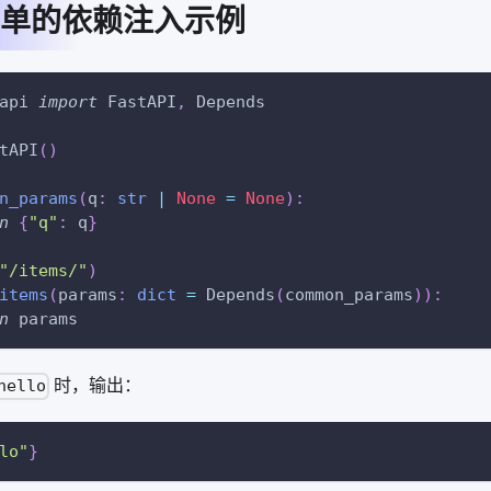
单的依赖注入示例
api 
import
 FastAPI
,
 Depends
tAPI
(
)
n_params
(
q
:
str
|
None
=
None
)
:
n
{
"q"
:
 q
}
"/items/"
)
items
(
params
:
dict
=
 Depends
(
common_params
)
)
:
n
 params
时，输出：
hello
lo"
}