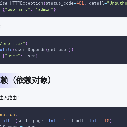
ise
 HTTPException
(
status_code
=
401
,
 detail
=
"Unauth
{
"username"
:
"admin"
}
：
/profile/"
)
ofile
(
user
=
Depends
(
get_user
)
)
:
{
"user"
:
 user
}
赖（依赖对象）
注入路由：
nation
:
init__
(
self
,
 page
:
int
=
1
,
 limit
:
int
=
10
)
: