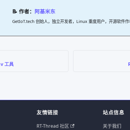
📝 作者：
阿基米东
GetIoT.tech 创始人，独立开发者，Linux 重度用户，开源软件
Env 工具
友情链接
站点信息
RT-Thread 社区
关于我们