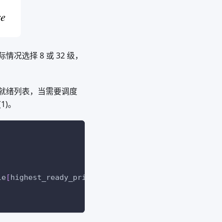
情况选择 8 或 32 级，
理就绪列表，当需要调度
1)。
le
[
highest_ready_priority
]
.
next
,