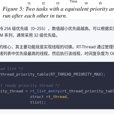
最大支持 256 级优先级（0~255），数值越小优先级越高。可以根据实际
ex-M 系列，通常采用 32 级优先级。
核心，其主要功能就是实现线程的切换。RT-Thread 通过管
绪列表中优先级最高的线程，然后执行该线程，时间复杂度为 O(
ead list */
_thread_priority_table
[
RT_THREAD_PRIORITY_MAX
]
;
st ready priority thread */
rity_thread 
=
rt_list_entry
(
rt_thread_priority_tab
struct
rt_thread
,
              tlist
)
;