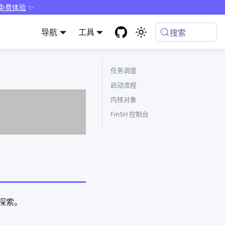
 免费体验
✨
导航
工具
搜索
任务调度
启动流程
内核对象
FinSH 控制台
慢探索。