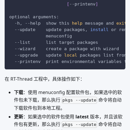
[
--printenv
]
optional arguments:
  -h, 
--help
  show this 
help
 message and 
exit
--update
    update packages, 
install
 or remo
              menuconfig
--list
      list target packages
--wizard
    create a package with wizard
--upgrade
   update 
local
 packages list from 
--printenv
  print environmental variables to
在 RT-Thread 工程中，具体操作如下：
下载
：使用 menuconfig 配置软件包，如果选中的软
件包未下载，那么执行
命令将自动
pkgs --update
下载软件包到本地工程。
更新
：如果选中的软件包使用
latest
版本，并且该软
件包有更新，那么执行
命令将自动
pkgs --update