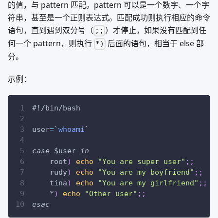
的值，与 pattern 匹配。pattern 可以是一个数字、一个字
符串，甚至是一个正则表达式。匹配成功则执行相应的命令
语句，直到遇到双分号（
）才停止，如果没有匹配到任
;;
何一个 pattern，则执行
后面的语句，相当于 else 部
*)
分。
示例：
#!/bin/bash
user
=
`
whoami
`
case
$user
in
    root
)
echo
"You are super user"
;
;
    rudy
)
echo
"You are my boyfriend"
;
;
    tina
)
echo
"You are my girlfriend"
;
;
    *
)
echo
"Other user"
;
;
esac