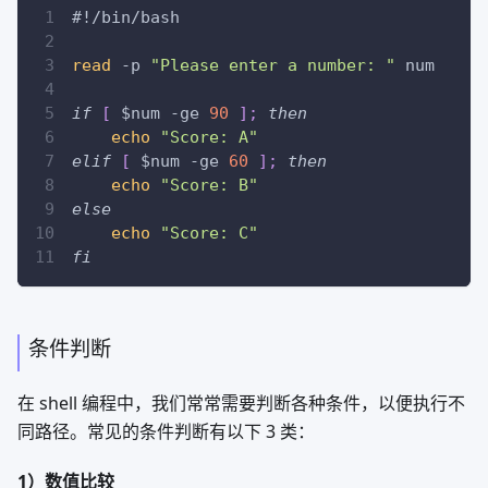
#!/bin/bash
read
-p
"Please enter a number: "
 num
if
[
$num
-ge
90
]
;
then
echo
"Score: A"
elif
[
$num
-ge
60
]
;
then
echo
"Score: B"
else
echo
"Score: C"
fi
条件判断
在 shell 编程中，我们常常需要判断各种条件，以便执行不
同路径。常见的条件判断有以下 3 类：
1）数值比较