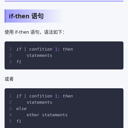
if-then 语句
使用 if-then 语句，语法如下：
if
[
 confition 
]
;
then
    statements
fi
或者
if
[
 confition 
]
;
then
    statements
else
    other statements
fi