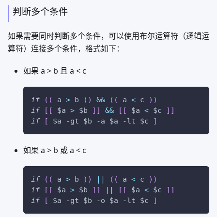
判断多个条件
如果需要同时判断多个条件，可以使用布尔运算符（逻辑运
算符）连接多个条件，格式如下：
如果 a > b 且 a < c
if
((
 a 
>
 b 
))
&&
((
 a 
<
 c 
))
if
[
[
$a
>
$b
]
]
&&
[
[
$a
<
$c
]
]
if
[
$a
-gt
$b
-a
$a
-lt
$c
]
如果 a > b 或 a < c
if
((
 a 
>
 b 
))
||
((
 a 
<
 c 
))
if
[
[
$a
>
$b
]
]
||
[
[
$a
<
$c
]
]
if
[
$a
-gt
$b
-o
$a
-lt
$c
]