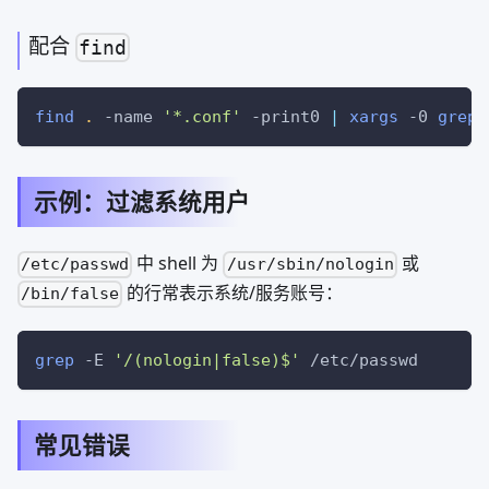
配合
find
find
.
-name
'*.conf'
-print0
|
xargs
-0
grep
示例：过滤系统用户
中 shell 为
或
/etc/passwd
/usr/sbin/nologin
的行常表示系统/服务账号：
/bin/false
grep
-E
'/(nologin|false)$'
 /etc/passwd
常见错误