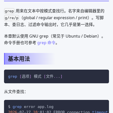
用来在文本中按模式查找行。名字来自编辑器里的
grep
（global / regular expression / print）。写脚
g/re/p
本、查日志、过滤命令输出时，它几乎是第一选择。
本章默认使用 GNU grep（常见于 Ubuntu / Debian）。
命令手册也可参考
grep 命令
。
基本用法
grep
[
选项
]
 模式 
[
文件
..
.
]
从文件查找：
$ 
grep
 error app.log
2026
-07-27 
10
:01:02 ERROR connection 
timeout