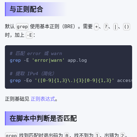
与正则配合
默认
使用基本正则（BRE）。需要
、
、
、
grep
+
?
|
()
时，加上
：
-E
# 匹配 error 或 warn
grep
-E
'error|warn'
 app.log
# 提取 IPv4（简化）
grep
-Eo
'([0-9]{1,3}\.){3}[0-9]{1,3}'
 access.
正则基础见
正则表达式
。
在脚本中判断是否匹配
找到匹配时退出码为
，找不到为
，出错为
。
grep
0
1
2