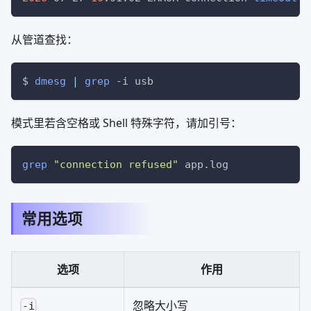
从管道查找：
$ 
dmesg
|
grep
-i
 usb
模式里若含空格或 Shell 特殊字符，请加引号：
grep
"connection refused"
 app.log
常用选项
选项
作用
忽略大小写
-i