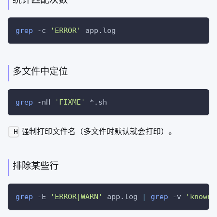
grep
-c
'ERROR'
 app.log
多文件中定位
grep
-nH
'FIXME'
 *.sh
强制打印文件名（多文件时默认就会打印）。
-H
排除某些行
grep
-E
'ERROR|WARN'
 app.log 
|
grep
-v
'known-