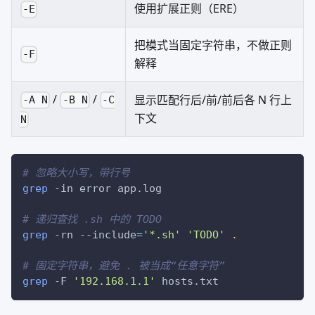
使用扩展正则（ERE）
-E
把模式当固定字符串，不做正则
-F
解释
/
/
显示匹配行后/前/前后各 N 行上
-A N
-B N
-C
下文
N
# 忽略大小写，带行号
grep
-in
 error app.log
# 递归查找 .sh 中的 TODO
grep
-rn
--include
=
'*.sh'
'TODO'
.
# 固定字符串，避免 . 被当成“任意字符”
grep
-F
'192.168.1.1'
 hosts.txt