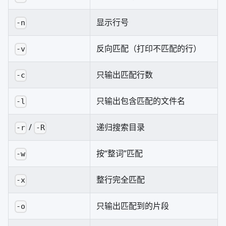
显示行号
-n
反向匹配（打印不匹配的行）
-v
只输出匹配行数
-c
只输出包含匹配的文件名
-l
/
递归搜索目录
-r
-R
按“整词”匹配
-w
整行完全匹配
-x
只输出匹配到的片段
-o