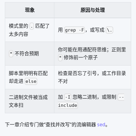
现象
原因与处理
模式里的
匹配了
.
用
，或写成
grep -F
\.
太多内容
你可能在用通配符思维；正则里
不符合预期
*
修饰前一个原子
*
脚本里明明有匹配
检查是否忘了引号，或工作目录
却走进
不对
else
加
忽略二进制，或限制
二进制文件被当成
-I
--
文本扫
include
下一章介绍专门做“查找并改写”的流编辑器
sed
。