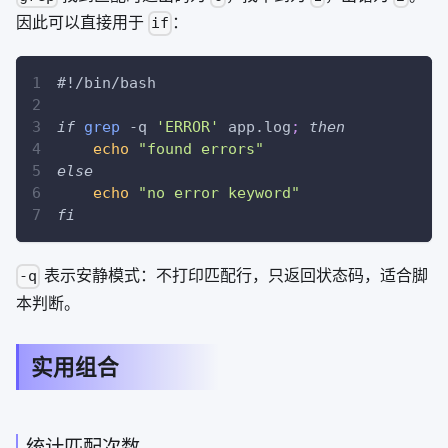
因此可以直接用于
：
if
#!/bin/bash
if
grep
-q
'ERROR'
 app.log
;
then
echo
"found errors"
else
echo
"no error keyword"
fi
表示安静模式：不打印匹配行，只返回状态码，适合脚
-q
本判断。
实用组合
统计匹配次数