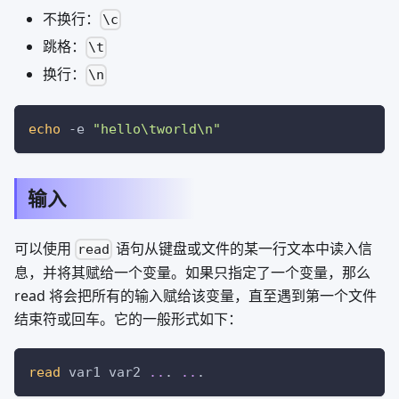
不换行：
\c
跳格：
\t
换行：
\n
echo
-e
"hello
\t
world
\n
"
输入
可以使用
语句从键盘或文件的某一行文本中读入信
read
息，并将其赋给一个变量。如果只指定了一个变量，那么
read 将会把所有的输入赋给该变量，直至遇到第一个文件
结束符或回车。它的一般形式如下：
read
 var1 var2 
..
. 
..
.