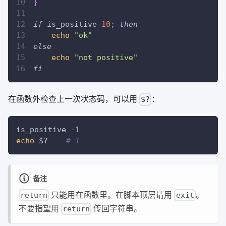
}
if
 is_positive 
10
;
then
echo
"ok"
else
echo
"not positive"
fi
在函数外检查上一次状态码，可以用
：
$?
is_positive 
-1
echo
$?
# 1
备注
只能用在函数里。在脚本顶层请用
。
return
exit
不要指望用
传回字符串。
return