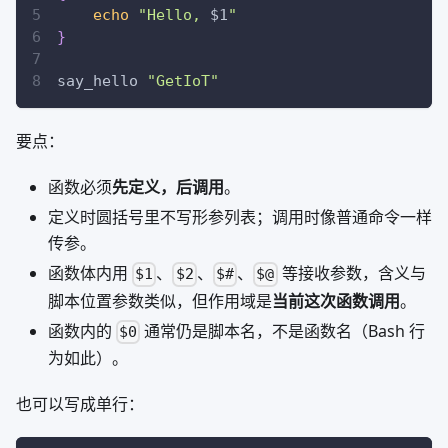
echo
"Hello, 
$1
"
}
say_hello 
"GetIoT"
要点：
函数必须
先定义，后调用
。
定义时圆括号里不写形参列表；调用时像普通命令一样
传参。
函数体内用
、
、
、
等接收参数，含义与
$1
$2
$#
$@
脚本位置参数类似，但作用域是
当前这次函数调用
。
函数内的
通常仍是脚本名，不是函数名（Bash 行
$0
为如此）。
也可以写成单行：