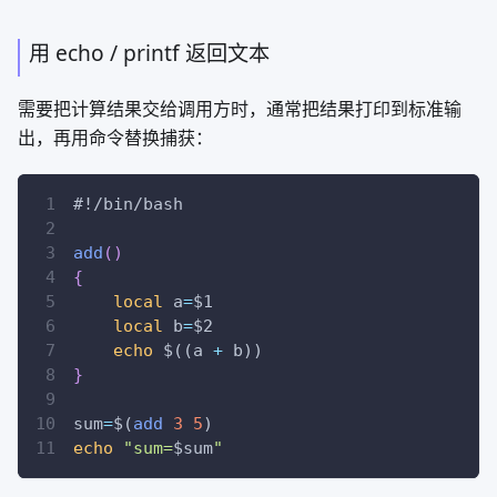
用 echo / printf 返回文本
需要把计算结果交给调用方时，通常把结果打印到标准输
出，再用命令替换捕获：
#!/bin/bash
add
(
)
{
local
a
=
$1
local
b
=
$2
echo
$((
a 
+
 b
))
}
sum
=
$(
add
3
5
)
echo
"sum=
$sum
"