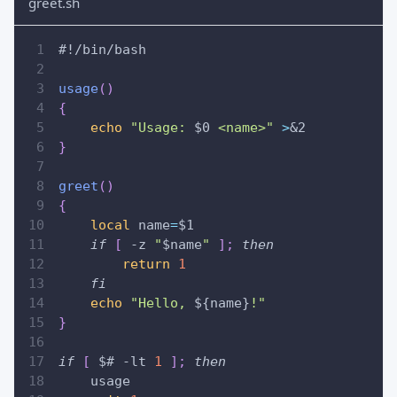
greet.sh
#!/bin/bash
usage
(
)
{
echo
"Usage: 
$0
 <name>"
>
&2
}
greet
(
)
{
local
name
=
$1
if
[
-z
"
$name
"
]
;
then
return
1
fi
echo
"Hello, 
${name}
!"
}
if
[
$#
-lt
1
]
;
then
    usage