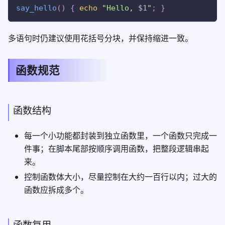
say_hello
(
)
{
echo
"Hello, 
$1
"
;
}
多语句时仍建议使用花括号分块，并保持缩进一致。
函数规范
函数结构
每一个小功能都封装到独立函数里，一个函数只完成一
件事；在脚本尾部按顺序调用函数，把整段逻辑串起
来。
控制函数体大小，尽量控制在大约一百行以内；过大的
函数应拆成多个。
函数复用