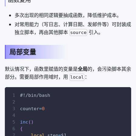
多次出现的相同逻辑要抽成函数，降低维护成本。
对常用能力（写日志、计算日期、发邮件等）可封装成
独立脚本，再由其他脚本
引入。
source
局部变量
默认情况下，函数里赋值的变量是
全局
的，会污染脚本其余
部分。需要局部作用域时，用
：
local
#!/bin/bash
counter
=
0
inc
(
)
{
local
step
=
$1