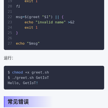
exit
1
fi
msg
=
$(
greet 
"
$1
"
)
||
{
echo
"invalid name"
>
&2
exit
1
}
echo
"
$msg
"
运行：
$ 
chmod
 +x greet.sh
$ ./greet.sh GetIoT
Hello, GetIoT
!
常见错误