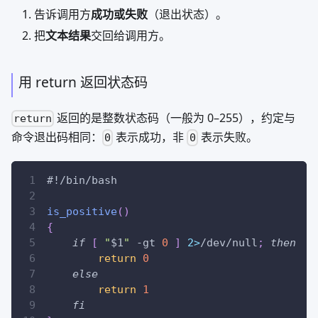
告诉调用方
成功或失败
（退出状态）。
把
文本结果
交回给调用方。
用 return 返回状态码
返回的是整数状态码（一般为 0–255），约定与
return
命令退出码相同：
表示成功，非
表示失败。
0
0
#!/bin/bash
is_positive
(
)
{
if
[
"
$1
"
-gt
0
]
2
>
/dev/null
;
then
return
0
else
return
1
fi