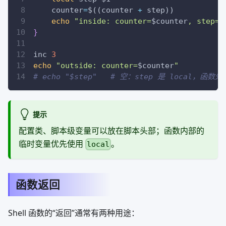
counter
=
$((
counter 
+
 step
))
echo
"inside: counter=
$counter
, step=
$
}
inc 
3
echo
"outside: counter=
$counter
"
# echo "$step"   # 空：step 是 local，函数
提示
配置类、脚本级变量可以放在脚本头部；函数内部的
临时变量优先使用
。
local
函数返回
Shell 函数的“返回”通常有两种用途：