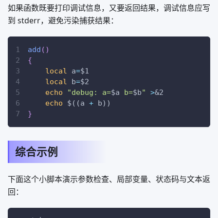
如果函数既要打印调试信息，又要返回结果，调试信息应写
到 stderr，避免污染捕获结果：
add
(
)
{
local
a
=
$1
local
b
=
$2
echo
"debug: a=
$a
 b=
$b
"
>
&2
echo
$((
a 
+
 b
))
}
综合示例
下面这个小脚本演示参数检查、局部变量、状态码与文本返
回：