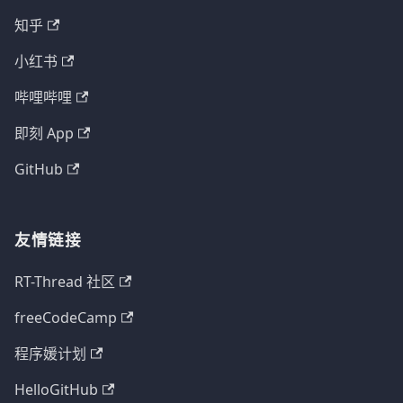
知乎
小红书
哔哩哔哩
即刻 App
GitHub
友情链接
RT-Thread 社区
freeCodeCamp
程序媛计划
HelloGitHub