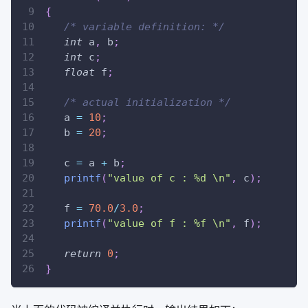
{
/* variable definition: */
int
 a
,
 b
;
int
 c
;
float
 f
;
/* actual initialization */
   a 
=
10
;
   b 
=
20
;
   c 
=
 a 
+
 b
;
printf
(
"value of c : %d \n"
,
 c
)
;
   f 
=
70.0
/
3.0
;
printf
(
"value of f : %f \n"
,
 f
)
;
return
0
;
}