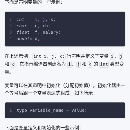
下面是声明变量的一些示例：
int
    i
,
 j
,
 k
;
char
   c
,
 ch
;
float
  f
,
 salary
;
double
 d
;
在上述示例，
行声明并定义了变量
、
int i, j, k;
i
j
和
，它指示编译器创建名为
、
和
的
类型变
k
i
j
k
int
量。
变量可以在其声明中初始化（分配初始值）。初始化器由一
个等号后跟一个常量表达式组成，如下所示：
type variable_name 
=
 value
;
下面是变量定义和初始化的一些示例：