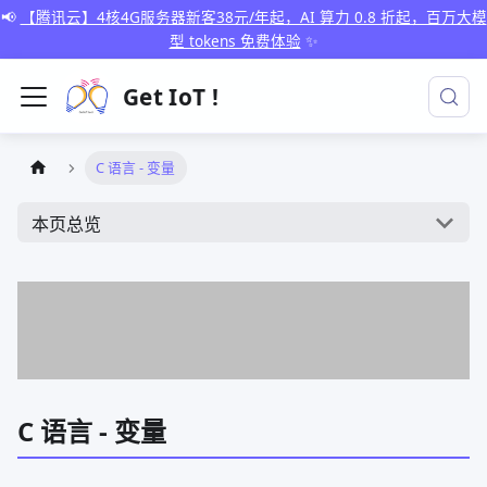
📢
【腾讯云】4核4G服务器新客38元/年起，AI 算力 0.8 折起，百万大模
型 tokens 免费体验
✨
Get IoT !
C 语言 - 变量
本页总览
C 语言 - 变量