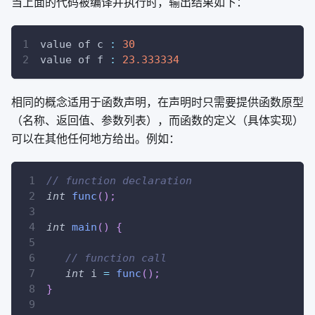
当上面的代码被编译并执行时，输出结果如下：
value of c 
:
30
value of f 
:
23.333334
相同的概念适用于函数声明，在声明时只需要提供函数原型
（名称、返回值、参数列表），而函数的定义（具体实现）
可以在其他任何地方给出。例如：
// function declaration
int
func
(
)
;
int
main
(
)
{
// function call
int
 i 
=
func
(
)
;
}