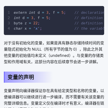
extern
int
 d 
=
3
,
 f 
=
5
;
// declaration 
int
 d 
=
3
,
 f 
=
5
;
// definition a
byte z 
=
22
;
// definition a
char
 x 
=
'x'
;
// the variable
对于没有初始化的变量，如果是具有静态存储持续时间的变
量隐式初始化为 NULL（所有字节的值为 0），除此之外其
他变量的初始值均未定义（undefined）。与变量的存储类
型和作用域有关，这部分内容在后续章节会进一步讲解。
变量的声明
变量声明向编译器保证存在具有给定类型和名称的变量，以
便编译器可以继续进行进一步编译，而不需要有关该变量的
完整详细信息。变量定义仅在编译时才有意义，编译器在链