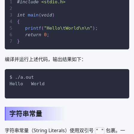
#
include
<stdio.h>
int
main
(
void
)
{
printf
(
"Hello\tWorld\n\n"
)
;
return
0
;
}
编译并运行上述代码，输出结果如下：
$ ./a.out
Hello   World
字符串常量
字符串常量（String Literals）使用双引号
包裹。一
" "