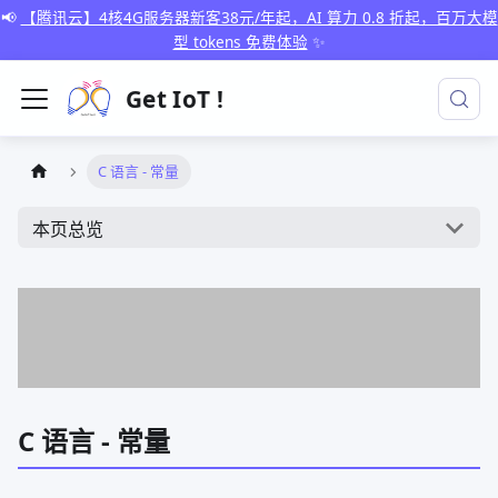
📢
【腾讯云】4核4G服务器新客38元/年起，AI 算力 0.8 折起，百万大模
型 tokens 免费体验
✨
Get IoT !
C 语言 - 常量
本页总览
C 语言 - 常量