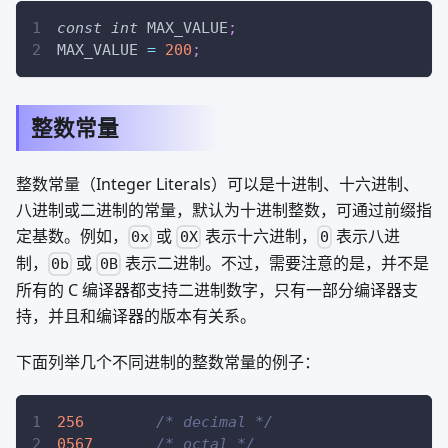
const
int
 MAX_VALUE
;
MAX_VALUE 
=
200
;
整数常量
整数常量（Integer Literals）可以是十进制、十六进制、
八进制或二进制的常量，默认为十进制整数，可通过前缀指
定基数。例如，
或
表示十六进制，
表示八进
0x
0X
0
制，
或
表示二进制。不过，需要注意的是，并不是
0b
0B
所有的 C 编译器都支持二进制数字，只有一部分编译器支
持，并且和编译器的版本有关系。
下面列举几个不同进制的整数常量的例子：
256
/* decimal */
0567
/* octal */