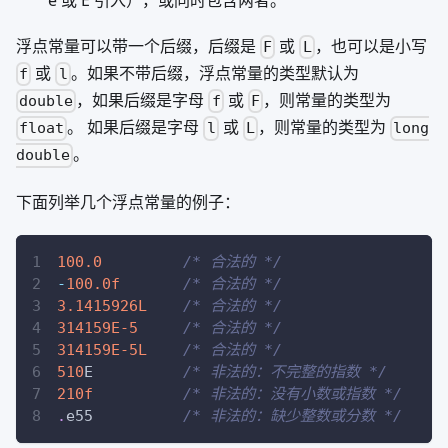
浮点常量可以带一个后缀，后缀是
或
，也可以是小写
F
L
或
。如果不带后缀，浮点常量的类型默认为
f
l
，如果后缀是字母
或
，则常量的类型为
double
f
F
。 如果后缀是字母
或
，则常量的类型为
float
l
L
long
。
double
下面列举几个浮点常量的例子：
100.0
/* 合法的 */
-
100.0f
/* 合法的 */
3.1415926L
/* 合法的 */
314159E-5
/* 合法的 */
314159E-5L
/* 合法的 */
510
E          
/* 非法的：不完整的指数 */
210f
/* 非法的：没有小数或指数 */
.
e55          
/* 非法的：缺少整数或分数 */