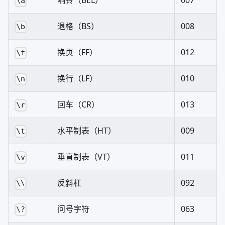
响铃（BEL）
007
\a
退格（BS）
008
\b
换页（FF）
012
\f
换行（LF）
010
\n
回车（CR）
013
\r
水平制表（HT）
009
\t
垂直制表（VT）
011
\v
反斜杠
092
\\
问号字符
063
\?