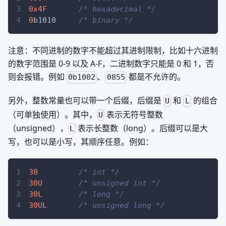
0x4F
/* hexadecimal */
0
b1010     
/* binary */
注意：不同进制的数字不能超过其进制限制，比如十六进制
的数字范围是 0-9 以及 A-F，二进制数字只能是 0 和 1，否
则会报错。例如
、
都是不允许的。
0b1002
0855
另外，整数常量也可以带一个后缀，后缀是
和
的组合
U
L
（可单独使用）。其中，
表示无符号整数
U
（unsigned），
表示长整数（long）。后缀可以是大
L
写，也可以是小写，其顺序任意。例如：
30
/* int */
30U
/* unsigned int */
30L
/* long */
30UL
/* unsigned long */