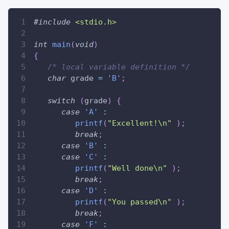
#
include
<stdio.h>
int
main
(
void
)
{
/* local variable definition */
char
 grade 
=
'B'
;
switch
(
grade
)
{
case
'A'
:
printf
(
"Excellent!\n"
)
;
break
;
case
'B'
:
case
'C'
:
printf
(
"Well done\n"
)
;
break
;
case
'D'
:
printf
(
"You passed\n"
)
;
break
;
case
'F'
: