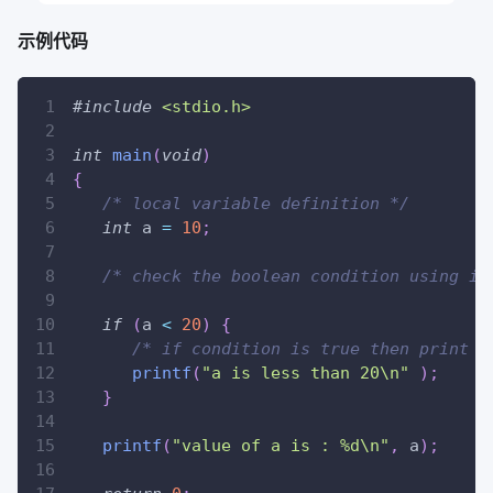
示例代码
#
include
<stdio.h>
int
main
(
void
)
{
/* local variable definition */
int
 a 
=
10
;
/* check the boolean condition using if
if
(
a 
<
20
)
{
/* if condition is true then print t
printf
(
"a is less than 20\n"
)
;
}
printf
(
"value of a is : %d\n"
,
 a
)
;