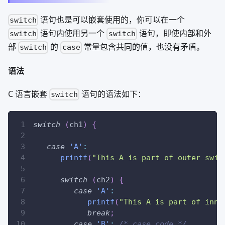
语句也是可以嵌套使用的，你可以在一个
switch
语句内使用另一个
语句，即使内部和外
switch
switch
部
的
常量包含共同的值，也没有矛盾。
switch
case
语法
C 语言嵌套
语句的语法如下：
switch
switch
(
ch1
)
{
case
'A'
:
printf
(
"This A is part of outer swit
switch
(
ch2
)
{
case
'A'
:
printf
(
"This A is part of inne
break
;
case
'B'
:
/* case code */