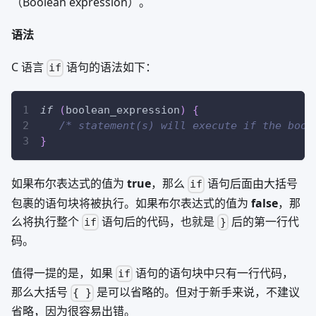
（Boolean expression）。
语法
C 语言
语句的语法如下：
if
if
(
boolean_expression
)
{
/* statement(s) will execute if the bool
}
如果布尔表达式的值为
true
，那么
语句后面由大括号
if
包裹的语句块将被执行。如果布尔表达式的值为
false
，那
么将执行整个
语句后的代码，也就是
后的第一行代
if
}
码。
值得一提的是，如果
语句的语句块中只有一行代码，
if
那么大括号
是可以省略的。但对于新手来说，不建议
{ }
省略，因为很容易出错。