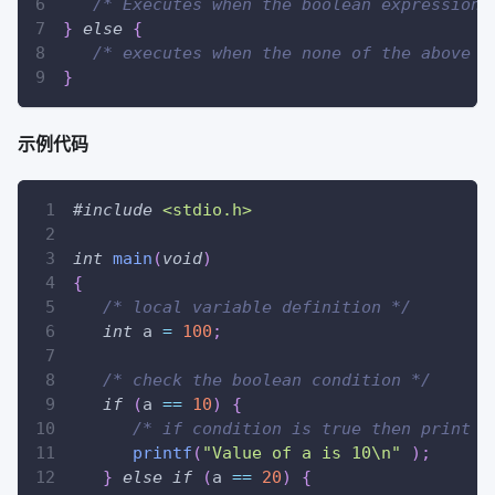
/* Executes when the boolean expression 
}
else
{
/* executes when the none of the above c
}
示例代码
#
include
<stdio.h>
int
main
(
void
)
{
/* local variable definition */
int
 a 
=
100
;
/* check the boolean condition */
if
(
a 
==
10
)
{
/* if condition is true then print t
printf
(
"Value of a is 10\n"
)
;
}
else
if
(
a 
==
20
)
{