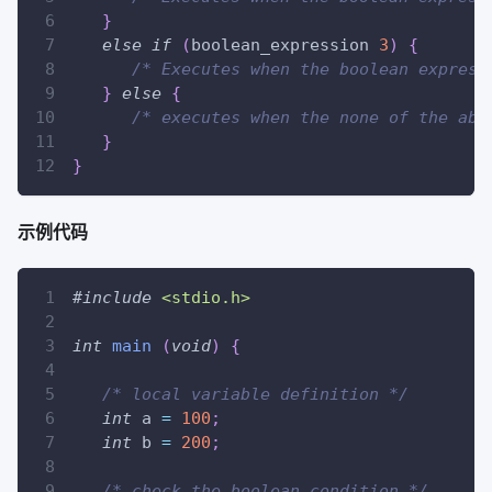
}
else
if
(
boolean_expression 
3
)
{
/* Executes when the boolean express
}
else
{
/* executes when the none of the abo
}
}
示例代码
#
include
<stdio.h>
int
main
(
void
)
{
/* local variable definition */
int
 a 
=
100
;
int
 b 
=
200
;
/* check the boolean condition */