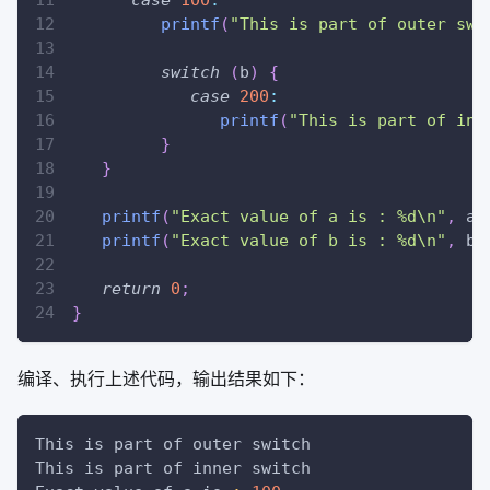
printf
(
"This is part of outer swi
switch
(
b
)
{
case
200
:
printf
(
"This is part of inn
}
}
printf
(
"Exact value of a is : %d\n"
,
 a 
printf
(
"Exact value of b is : %d\n"
,
 b 
return
0
;
}
编译、执行上述代码，输出结果如下：
This is part of outer switch
This is part of inner switch