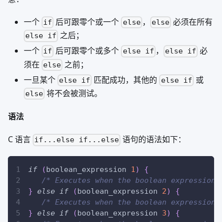
一个
后可跟零个或一个
，
必须在所有
if
else
else
之后；
else if
一个
后可跟零个或多个
，
必
if
else if
else if
须在
之前；
else
一旦某个
匹配成功，其他的
或
else if
else if
将不会被测试。
else
语法
C 语言
语句的语法如下：
if...else if...else
if
(
boolean_expression 
1
)
{
/* Executes when the boolean expression 
}
else
if
(
boolean_expression 
2
)
{
/* Executes when the boolean expression 
}
else
if
(
boolean_expression 
3
)
{