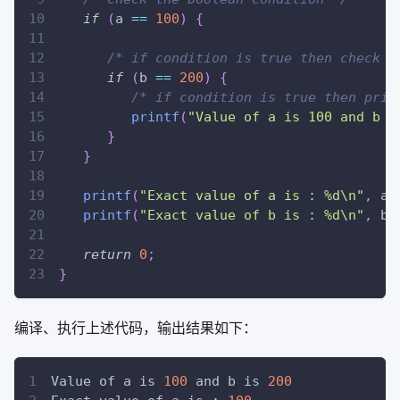
if
(
a 
==
100
)
{
/* if condition is true then check t
if
(
b 
==
200
)
{
/* if condition is true then prin
printf
(
"Value of a is 100 and b i
}
}
printf
(
"Exact value of a is : %d\n"
,
 a 
printf
(
"Exact value of b is : %d\n"
,
 b 
return
0
;
}
编译、执行上述代码，输出结果如下：
Value of a is 
100
 and b is 
200