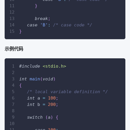
}
break
;
case
'B'
:
/* case code */
}
示例代码
#
include
<stdio.h>
int
main
(
void
)
{
/* local variable definition */
int
 a 
=
100
;
int
 b 
=
200
;
switch
(
a
)
{
case
100
: