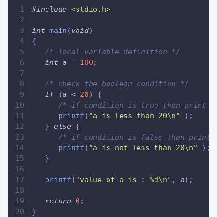
#
include
<stdio.h>
int
main
(
void
)
{
/* local variable definition */
int
 a 
=
100
;
/* check the boolean condition */
if
(
a 
<
20
)
{
/* if condition is true then print t
printf
(
"a is less than 20\n"
)
;
}
else
{
/* if condition is false then print 
printf
(
"a is not less than 20\n"
)
;
}
printf
(
"value of a is : %d\n"
,
 a
)
;
return
0
;
}