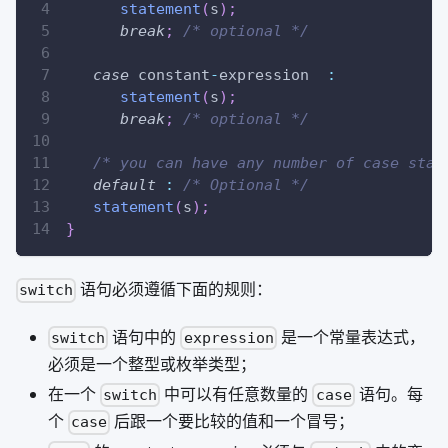
statement
(
s
)
;
break
;
/* optional */
case
 constant
-
expression  
:
statement
(
s
)
;
break
;
/* optional */
/* you can have any number of case stat
default
:
/* Optional */
statement
(
s
)
;
}
语句必须遵循下面的规则：
switch
语句中的
是一个常量表达式，
switch
expression
必须是一个整型或枚举类型；
在一个
中可以有任意数量的
语句。每
switch
case
个
后跟一个要比较的值和一个冒号；
case