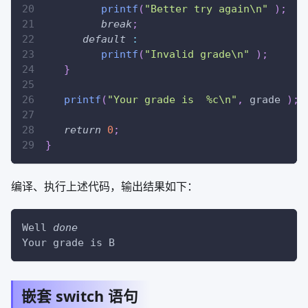
printf
(
"Better try again\n"
)
;
break
;
default
:
printf
(
"Invalid grade\n"
)
;
}
printf
(
"Your grade is  %c\n"
,
 grade 
)
;
return
0
;
}
编译、执行上述代码，输出结果如下：
Well 
done
Your grade is B
嵌套 switch 语句