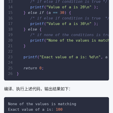
/* if else if condition is true */
printf
(
"Value of a is 20\n"
)
;
}
else
if
(
a 
==
30
)
{
/* if else if condition is true  */
printf
(
"Value of a is 30\n"
)
;
}
else
{
/* if none of the conditions is true
printf
(
"None of the values is matchi
}
printf
(
"Exact value of a is: %d\n"
,
 a 
)
return
0
;
}
编译、执行上述代码，输出结果如下：
None of the values is matching
Exact value of a is: 
100