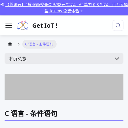
📢
【腾讯云】4核4G服务器新客38元/年起，AI 算力 0.8 折起，百万大模
型 tokens 免费体验
✨
Get IoT !
C 语言 - 条件语句
本页总览
C 语言 - 条件语句