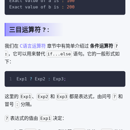
Exact value of a is 
:
100
Exact value of b is 
:
200
三目运算符 ? :
我们在
C语言运算符
章节中有简单介绍过
条件运算符
?
，它可以用来替代
语句。它的一般形式如
:
if...else
下：
Exp1 
?
 Exp2 
:
 Exp3
;
这里的
、
和
都是表达式，由问号
和
Exp1
Exp2
Exp3
?
冒号
分隔。
:
表达式的值由
决定：
?
Exp1