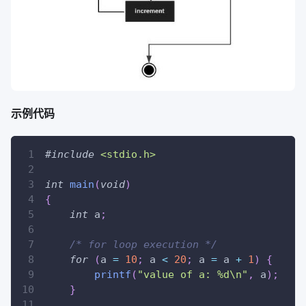
示例代码
#
include
<stdio.h>
int
main
(
void
)
{
int
 a
;
/* for loop execution */
for
(
a 
=
10
;
 a 
<
20
;
 a 
=
 a 
+
1
)
{
printf
(
"value of a: %d\n"
,
 a
)
;
}