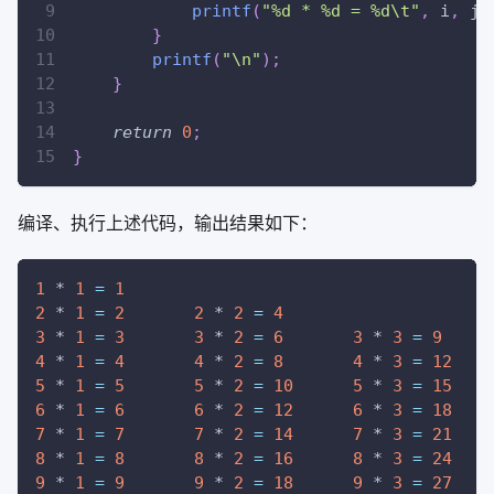
printf
(
"%d * %d = %d\t"
,
 i
,
 j
,
}
printf
(
"\n"
)
;
}
return
0
;
}
编译、执行上述代码，输出结果如下：
1
 * 
1
=
1
2
 * 
1
=
2
2
 * 
2
=
4
3
 * 
1
=
3
3
 * 
2
=
6
3
 * 
3
=
9
4
 * 
1
=
4
4
 * 
2
=
8
4
 * 
3
=
12
5
 * 
1
=
5
5
 * 
2
=
10
5
 * 
3
=
15
6
 * 
1
=
6
6
 * 
2
=
12
6
 * 
3
=
18
7
 * 
1
=
7
7
 * 
2
=
14
7
 * 
3
=
21
8
 * 
1
=
8
8
 * 
2
=
16
8
 * 
3
=
24
9
 * 
1
=
9
9
 * 
2
=
18
9
 * 
3
=
27