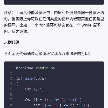
注意：上面几种嵌套循环中，内层和外层都是同一种循环语
句，但实际上你可以在任何类型的循环内嵌套其他任何类型
的循环。比如，一个 for 循环可以嵌套在一个 while 循环
内，反之亦然。
示例代码
下面示例代码通过两级循环实现九九乘法表的打印：
#
include
<stdio.h>
int
main
(
void
)
{
int
 i
,
 j
;
for
(
i 
=
1
;
 i 
<=
9
;
 i
++
)
{
for
(
j 
=
1
;
 j 
<=
 i
;
 j
++
)
{