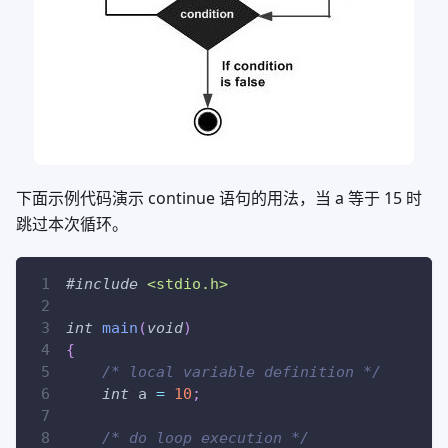
下面示例代码演示 continue 语句的用法，当 a 等于 15 时
跳过本次循环。
#
include
<stdio.h>
int
main
(
void
)
{
/* local variable definition */
int
 a 
=
10
;
/* do loop execution */