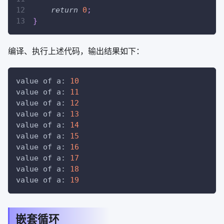
return
0
;
}
编译、执行上述代码，输出结果如下：
value of a: 
10
value of a: 
11
value of a: 
12
value of a: 
13
value of a: 
14
value of a: 
15
value of a: 
16
value of a: 
17
value of a: 
18
value of a: 
19
嵌套循环