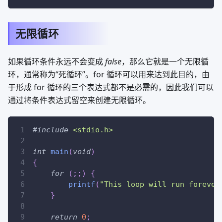
无限循环
如果循环条件永远不会变成
false
，那么它就是一个无限循
环，通常称为“死循环”。for 循环可以用来达到此目的，由
于形成 for 循环的三个表达式都不是必需的，因此我们可以
通过将条件表达式留空来创建无限循环。
#
include
<stdio.h>
int
main
(
void
)
{
for
(
;
;
)
{
printf
(
"This loop will run forever
}
return
0
;