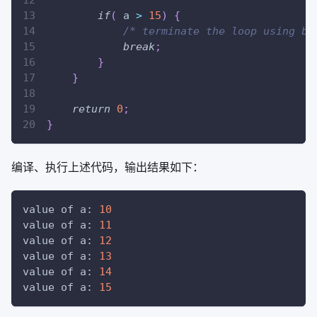
if
(
 a 
>
15
)
{
/* terminate the loop using br
break
;
}
}
return
0
;
}
编译、执行上述代码，输出结果如下：
value of a: 
10
value of a: 
11
value of a: 
12
value of a: 
13
value of a: 
14
value of a: 
15