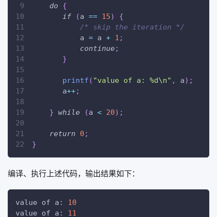
do
{
if
(
a 
==
15
)
{
/* skip the iteration */
           a 
=
 a 
+
1
;
continue
;
}
printf
(
"value of a: %d\n"
,
 a
)
;
       a
++
;
}
while
(
a 
<
20
)
;
return
0
;
}
编译、执行上述代码，输出结果如下：
value of a: 
10
value of a: 
11