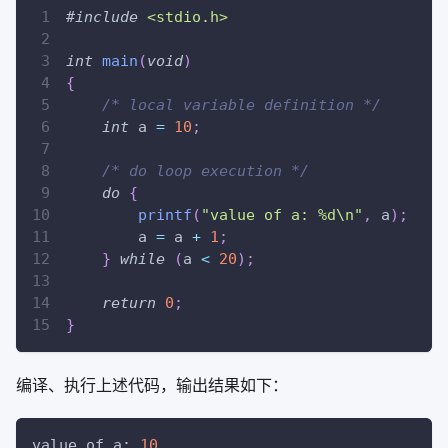
#
include
<stdio.h>
int
main
(
void
)
{
/* local variable definition */
int
 a 
=
10
;
/* do loop execution */
do
{
printf
(
"value of a: %d\n"
,
 a
)
;
        a 
=
 a 
+
1
;
}
while
(
a 
<
20
)
;
return
0
;
}
编译、执行上述代码，输出结果如下：
value of a: 
10