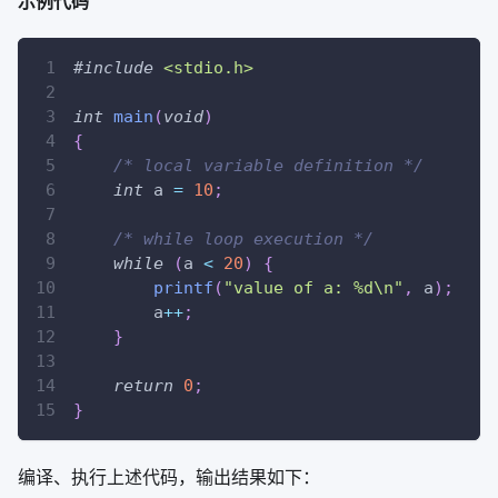
示例代码
#
include
<stdio.h>
int
main
(
void
)
{
/* local variable definition */
int
 a 
=
10
;
/* while loop execution */
while
(
a 
<
20
)
{
printf
(
"value of a: %d\n"
,
 a
)
;
        a
++
;
}
return
0
;
}
编译、执行上述代码，输出结果如下：