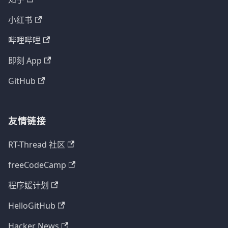
小红书
哔哩哔哩
即刻 App
GitHub
友情链接
RT-Thread 社区
freeCodeCamp
程序媛计划
HelloGitHub
Hacker News