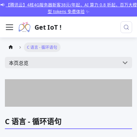
📢
【腾讯云】4核4G服务器新客38元/年起，AI 算力 0.8 折起，百万大模
型 tokens 免费体验
✨
Get IoT !
C 语言 - 循环语句
本页总览
C 语言 - 循环语句