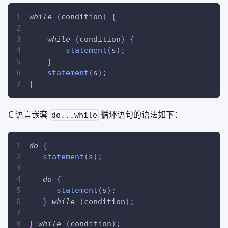
while
(
condition
)
{
while
(
condition
)
{
statement
(
s
)
;
}
statement
(
s
)
;
}
C 语言嵌套
循环语句的语法如下：
do...while
do
{
statement
(
s
)
;
do
{
statement
(
s
)
;
}
while
(
condition
)
;
}
while
(
condition
)
;