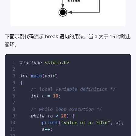
下面示例代码演示 break 语句的用法，当 a 大于 15 时跳出
循环。
#
include
<stdio.h>
int
main
(
void
)
{
/* local variable definition */
int
 a 
=
10
;
/* while loop execution */
while
(
a 
<
20
)
{
printf
(
"value of a: %d\n"
,
 a
)
;
        a
++
;