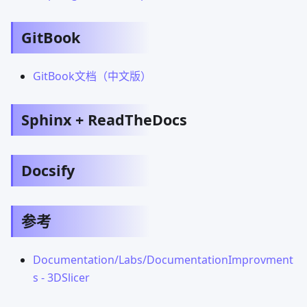
GitBook
GitBook文档（中文版）
Sphinx + ReadTheDocs
Docsify
参考
Documentation/Labs/DocumentationImprovment
s - 3DSlicer