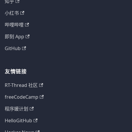
知乎
小红书
哔哩哔哩
即刻 App
GitHub
友情链接
RT-Thread 社区
freeCodeCamp
程序媛计划
HelloGitHub