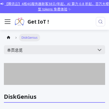
📢
【腾讯云】4核4G服务器新客38元/年起，AI 算力 0.8 折起，百万大模
型 tokens 免费体验
✨
Get IoT !
DiskGenius
本页总览
DiskGenius