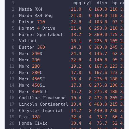
                     mpg cyl  disp  hp dra
Mazda RX4           
21.0
6
160.0
110
3.9
Mazda RX4 Wag       
21.0
6
160.0
110
3.9
Datsun 
710
22.8
4
108.0
93
3.8
Hornet 
4
 Drive      
21.4
6
258.0
110
3.0
Hornet Sportabout   
18.7
8
360.0
175
3.1
Valiant             
18.1
6
225.0
105
2.7
Duster 
360
14.3
8
360.0
245
3.2
Merc 
240
D           
24.4
4
146.7
62
3.6
Merc 
230
22.8
4
140.8
95
3.9
Merc 
280
19.2
6
167.6
123
3.9
Merc 
280
C           
17.8
6
167.6
123
3.9
Merc 
450
SE          
16.4
8
275.8
180
3.0
Merc 
450
SL          
17.3
8
275.8
180
3.0
Merc 
450
SLC         
15.2
8
275.8
180
3.0
Cadillac Fleetwood  
10.4
8
472.0
205
2.9
Lincoln Continental 
10.4
8
460.0
215
3.0
Chrysler Imperial   
14.7
8
440.0
230
3.2
Fiat 
128
32.4
4
78.7
66
4.0
Honda Civic         
30.4
4
75.7
52
4.9