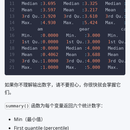
 Median 
:
3.695
   Median 
:
3.325
   Median 
:
1
 Mean   
:
3.597
   Mean   
:
3.217
   Mean   
:
1
3
rd Qu.
:
3.920
3
rd Qu.
:
3.610
3
rd Qu.
:
1
 Max.   
:
4.930
   Max.   
:
5.424
   Max.   
:
2
       am              gear            car
 Min.   
:
0.0000
   Min.   
:
3.000
   Min.   
:
1
st Qu.
:
0.0000
1
st Qu.
:
3.000
1
st Qu.
:
 Median 
:
0.0000
   Median 
:
4.000
   Median 
:
 Mean   
:
0.4062
   Mean   
:
3.688
   Mean   
:
3
rd Qu.
:
1.0000
3
rd Qu.
:
4.000
3
rd Qu.
:
 Max.   
:
1.0000
   Max.   
:
5.000
   Max.   
:
如果你不理解输出数字，请不要担心，你很快就会掌握它
们。
函数为每个变量返回六个统计数字：
summary()
Min（最小值）
First quantile (percentile)