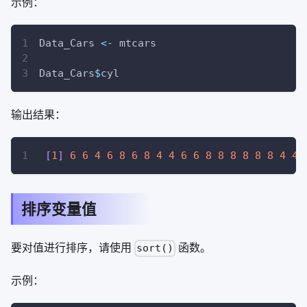
示例：
Data_Cars 
<-
 mtcars
Data_Cars
$
cyl
输出结果：
[
1
]
6
6
4
6
8
6
8
4
4
6
6
8
8
8
8
8
8
4
4
排序变量值
要对值进行排序，请使用
函数。
sort()
示例：