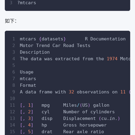
?mtcars
如下：
mtcars 
{
datasets
}
	R Documentation
Motor Trend Car Road Tests
Description
The data was extracted from the 
1974
 Motor
Usage
mtcars
Format
A data frame with 
32
 observations on 
11
(
n
[
,
1
]
	mpg	Miles
/
(
US
)
 gallon
[
,
2
]
	cyl	Number of cylinders
[
,
3
]
	disp	Displacement 
(
cu.
in
.
)
[
,
4
]
	hp	Gross horsepower
[
,
5
]
	drat	Rear axle ratio