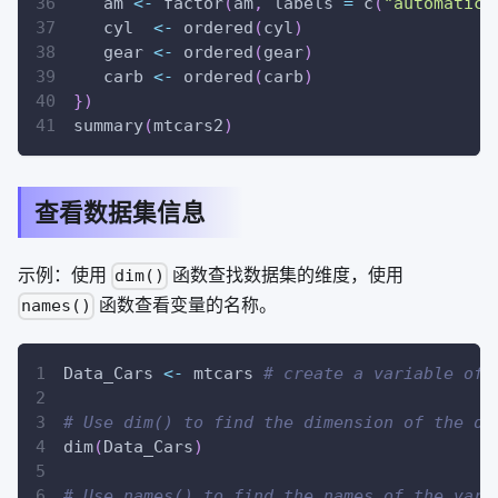
   am 
<-
 factor
(
am
,
 labels 
=
 c
(
"automatic"
   cyl  
<-
 ordered
(
cyl
)
   gear 
<-
 ordered
(
gear
)
   carb 
<-
 ordered
(
carb
)
}
)
summary
(
mtcars2
)
查看数据集信息
示例：使用
函数查找数据集的维度，使用
dim()
函数查看变量的名称。
names()
Data_Cars 
<-
 mtcars 
# create a variable of 
# Use dim() to find the dimension of the da
dim
(
Data_Cars
)
# Use names() to find the names of the vari