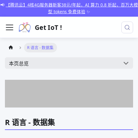
📢
【腾讯云】4核4G服务器新客38元/年起，AI 算力 0.8 折起，百万大模
型 tokens 免费体验
✨
Get IoT !
R 语言 - 数据集
本页总览
R 语言 - 数据集