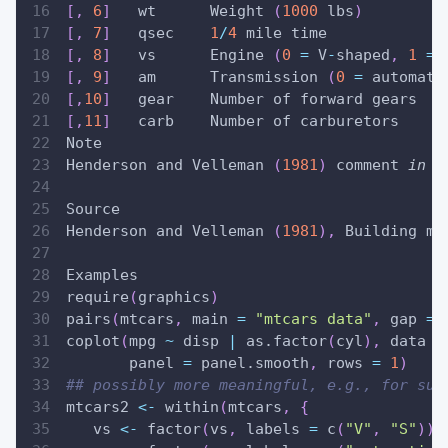
[
,
6
]
	wt	Weight 
(
1000
 lbs
)
[
,
7
]
	qsec	
1
/
4
 mile time
[
,
8
]
	vs	Engine 
(
0
=
 V
-
shaped
,
1
=
 
[
,
9
]
	am	Transmission 
(
0
=
 automati
[
,
10
]
	gear	Number of forward gears
[
,
11
]
	carb	Number of carburetors
Note
Henderson and Velleman 
(
1981
)
 comment 
in
 a
Source
Henderson and Velleman 
(
1981
)
,
 Building mu
Examples
require
(
graphics
)
pairs
(
mtcars
,
 main 
=
"mtcars data"
,
 gap 
=
coplot
(
mpg 
~
 disp 
|
 as.factor
(
cyl
)
,
 data 
=
       panel 
=
 panel.smooth
,
 rows 
=
1
)
## possibly more meaningful, e.g., for sum
mtcars2 
<-
 within
(
mtcars
,
{
   vs 
<-
 factor
(
vs
,
 labels 
=
 c
(
"V"
,
"S"
)
)