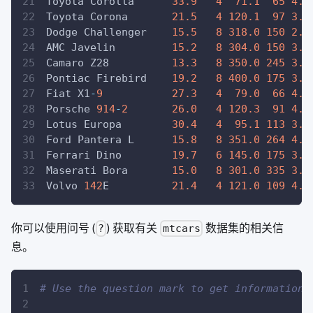
Toyota Corolla      
33.9
4
71.1
65
4.2
Toyota Corona       
21.5
4
120.1
97
3.7
Dodge Challenger    
15.5
8
318.0
150
2.7
AMC Javelin         
15.2
8
304.0
150
3.1
Camaro Z28          
13.3
8
350.0
245
3.7
Pontiac Firebird    
19.2
8
400.0
175
3.0
Fiat X1
-
9
27.3
4
79.0
66
4.0
Porsche 
914
-
2
26.0
4
120.3
91
4.4
Lotus Europa        
30.4
4
95.1
113
3.7
Ford Pantera L      
15.8
8
351.0
264
4.2
Ferrari Dino        
19.7
6
145.0
175
3.6
Maserati Bora       
15.0
8
301.0
335
3.5
Volvo 
142
E          
21.4
4
121.0
109
4.1
你可以使用问号 (
) 获取有关
数据集的相关信
?
mtcars
息。
# Use the question mark to get information 