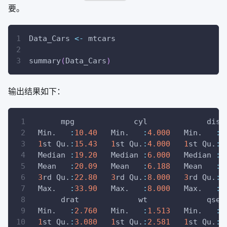
要。
Data_Cars 
<-
 mtcars
summary
(
Data_Cars
)
输出结果如下：
      mpg             cyl             disp
 Min.   
:
10.40
   Min.   
:
4.000
   Min.   
:
1
st Qu.
:
15.43
1
st Qu.
:
4.000
1
st Qu.
:
1
 Median 
:
19.20
   Median 
:
6.000
   Median 
:
1
 Mean   
:
20.09
   Mean   
:
6.188
   Mean   
:
2
3
rd Qu.
:
22.80
3
rd Qu.
:
8.000
3
rd Qu.
:
3
 Max.   
:
33.90
   Max.   
:
8.000
   Max.   
:
4
      drat             wt             qsec
 Min.   
:
2.760
   Min.   
:
1.513
   Min.   
:
1
1
st Qu.
:
3.080
1
st Qu.
:
2.581
1
st Qu.
:
1