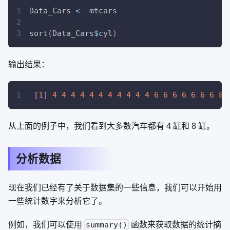
Data_Cars 
<-
 mtcars
sort
(
Data_Cars
$
cyl
)
输出结果：
[
1
]
4
4
4
4
4
4
4
4
4
4
4
6
6
6
6
6
6
6
8
从上面的例子中，我们看到大多数汽车都有 4 缸和 8 缸。
分析数据
现在我们已经有了关于数据集的一些信息，我们可以开始用
一些统计数字来分析它了。
例如，我们可以使用
函数来获取数据的统计摘
summary()