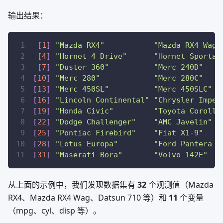
输出结果：
[
1
]
"Mazda RX4"
"Mazda RX4 Wag"
[
4
]
"Hornet 4 Drive"
"Hornet Sportab
[
7
]
"Duster 360"
"Merc 240D"
[
10
]
"Merc 280"
"Merc 280C"
[
13
]
"Merc 450SL"
"Merc 450SLC"
[
16
]
"Lincoln Continental"
"Chrysler Imper
[
19
]
"Honda Civic"
"Toyota Corolla
[
22
]
"Dodge Challenger"
"AMC Javelin"
[
25
]
"Pontiac Firebird"
"Fiat X1-9"
[
28
]
"Lotus Europa"
"Ford Pantera L
[
31
]
"Maserati Bora"
"Volvo 142E"
从上面的示例中，我们发现数据集有
32
个观测值（Mazda
RX4、Mazda RX4 Wag、Datsun 710 等）和
11
个变量
（mpg、cyl、disp 等）。