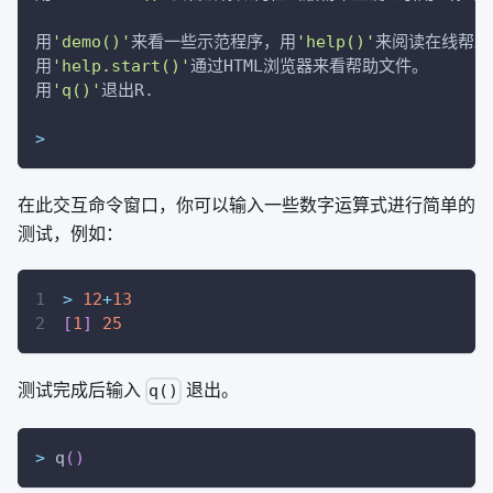
用
'demo()'
来看一些示范程序，用
'help()'
来阅读在线帮助
用
'help.start()'
通过HTML浏览器来看帮助文件。
用
'q()'
退出R.
>
在此交互命令窗口，你可以输入一些数字运算式进行简单的
测试，例如：
>
12
+
13
[
1
]
25
测试完成后输入
退出。
q()
>
 q
(
)