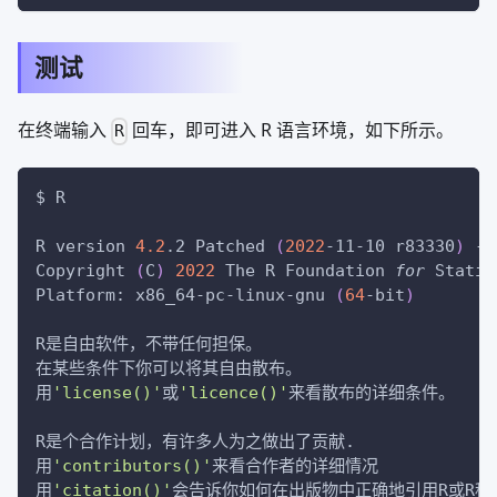
测试
在终端输入
回车，即可进入 R 语言环境，如下所示。
R
$ R
R version 
4.2
.2 Patched 
(
2022
-11-10 r83330
)
 --
Copyright 
(
C
)
2022
 The R Foundation 
for
 Statis
Platform: x86_64-pc-linux-gnu 
(
64
-bit
)
R是自由软件，不带任何担保。
在某些条件下你可以将其自由散布。
用
'license()'
或
'licence()'
来看散布的详细条件。
R是个合作计划，有许多人为之做出了贡献.
用
'contributors()'
来看合作者的详细情况
用
'citation()'
会告诉你如何在出版物中正确地引用R或R程