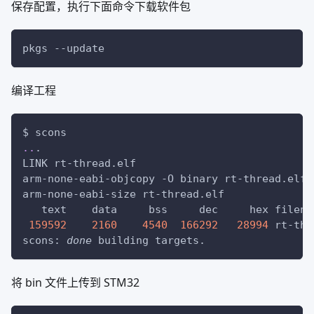
保存配置，执行下面命令下载软件包
pkgs 
--update
编译工程
$ scons
..
.
LINK rt-thread.elf
arm-none-eabi-objcopy 
-O
 binary rt-thread.elf 
arm-none-eabi-size rt-thread.elf
   text	   data	    bss	    dec	    h
159592
2160
4540
166292
28994
	rt-th
scons: 
done
 building targets.
将 bin 文件上传到 STM32