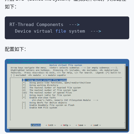
如下：
RT-Thread Components  ---
>
  Device virtual 
file
 system  ---
>
配置如下：