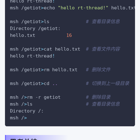
hello rt-thread
!
msh /getiot
>
echo 
"hello rt-thread!"
 hello.txt 
msh /getiot
>
ls             
# 查看目录信息
Directory /getiot:
hello.txt           
16
msh /getiot
>
cat hello.txt  
# 查看文件内容
hello rt-thread
!
msh /getiot
>
rm hello.txt   
# 删除文件
msh /getiot
>
cd 
..
# 切换到上一级目录
msh /
>
rm 
-r
 getiot         
# 删除目录
msh /
>
ls                   
# 查看目录信息
Directory /:
msh /
>