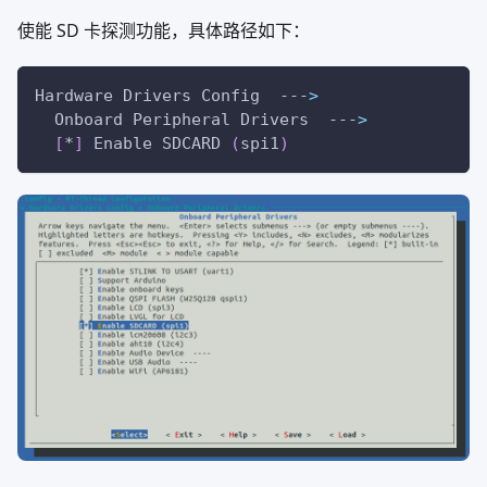
使能 SD 卡探测功能，具体路径如下：
Hardware Drivers Config  ---
>
  Onboard Peripheral Drivers  ---
>
[
*
]
 Enable SDCARD 
(
spi1
)