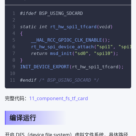
#
ifdef
BSP_USING_SDCARD
static
int
rt_hw_spi1_tfcard
(
void
)
{
__HAL_RCC_GPIOC_CLK_ENABLE
(
)
;
rt_hw_spi_device_attach
(
"spi1"
,
"spi10
return
msd_init
(
"sd0"
,
"spi10"
)
;
}
INIT_DEVICE_EXPORT
(
rt_hw_spi1_tfcard
)
;
#
endif
/* BSP_USING_SDCARD */
完整代码：
11_component_fs_tf_card
编译运行
开启 DFS（device file system）虚拟文件系统，具体路径