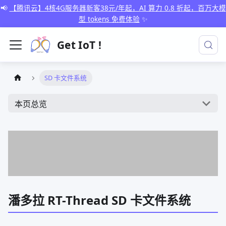
📢
【腾讯云】4核4G服务器新客38元/年起，AI 算力 0.8 折起，百万大模
型 tokens 免费体验
✨
Get IoT !
SD 卡文件系统
本页总览
潘多拉 RT-Thread SD 卡文件系统