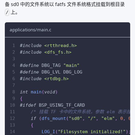
备 sd0 中的文件系统以 fatfs 文件系统格式挂载到根目录
上。
/
applications/main.c
#
include
<rtthread.h>
#
include
<dfs_fs.h>
#
define
DBG_TAG
"main"
#
define
DBG_LVL
DBG_LOG
#
include
<rtdbg.h>
int
main
(
void
)
{
#
ifdef
BSP_USING_TF_CARD
/* 挂载 TF 卡中的文件系统，参数 elm 表示挂载
if
(
dfs_mount
(
"sd0"
,
"/"
,
"elm"
,
0
,
0
)
{
LOG_I
(
"Filesystem initialized!"
)
;