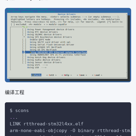
编译工程
$ scons
..
.
LINK rtthread-stm32l4xx.elf
arm-none-eabi-objcopy 
-O
 binary rtthread-stm32