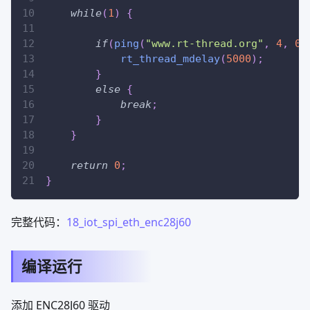
while
(
1
)
{
if
(
ping
(
"www.rt-thread.org"
,
4
,
0
)
rt_thread_mdelay
(
5000
)
;
}
else
{
break
;
}
}
return
0
;
}
完整代码：
18_iot_spi_eth_enc28j60
编译运行
添加 ENC28J60 驱动