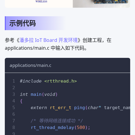
示例代码
参考《
潘多拉 IoT Board 开发环境
》创建工程，在
applications/main.c 中输入如下代码。
applications/main.c
#
include
<rtthread.h>
int
main
(
void
)
{
extern
rt_err_t
ping
(
char
*
 target_name
/* 等待网络连接成功 */
rt_thread_mdelay
(
500
)
;