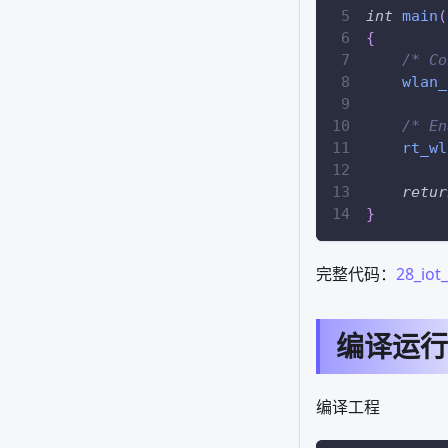
int
main
(
{
/* Co
wlan_
/* En
rt_wl
retur
}
完整代码：
28_iot
编译运行
编译工程