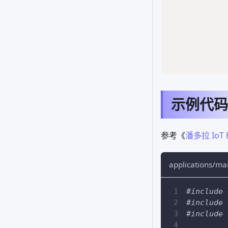
示例代码
参考《
潘多拉 IoT
applications/ma
#
include
#
include
#
include