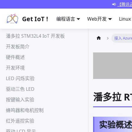
📢
【腾讯云
Get IoT !
编程语言
Web开发
Linux
潘多拉 STM32L4 IoT 开发板
接入 Azur
开发板简介
硬件概述
开发环境
LED 闪烁实验
驱动三色 LED
潘多拉 RT
按键输入实验
蜂鸣器和电机控制
红外遥控实验
实验概述
驱动 LCD 显示