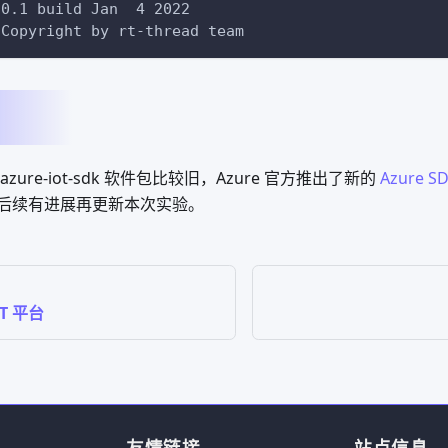
.0.1 build Jan  4 2022
 Copyright by rt-thread team
的 azure-iot-sdk 软件包比较旧，Azure 官方推出了新的
Azure S
后续有进展再更新本次实验。
T 平台
友情链接
站点信息