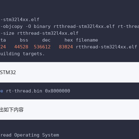
d-stm32l4xx.elf
i-objcopy 
-O
 binary rtthread-stm32l4xx.elf rt-thre
i-size rtthread-stm32l4xx.elf
   text	   data	    bss	    dec	    hex	filename
024
44528
536612
83024
	rtthread-stm32l4xx.elf
building targets.
STM32
te
 rt-thread.bin 0x8000000
出如下内容
hread Operating System