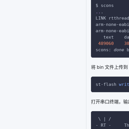
$ scons
..
.
LINK rtthrea
arm-none-eab
arm-none-eab
489060
3
scons: 
done
 
将 bin 文件上传到 
st-flash 
wri
打开串口终端，输
 \ | /
- RT -     T