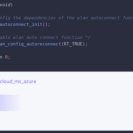
void
)
nfig the dependencies of the wlan autoconnect fun
autoconnect_init
(
)
;
able wlan auto connect function */
an_config_autoreconnect
(
RT_TRUE
)
;
n
0
;
_cloud_ms_azure