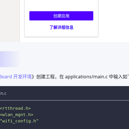
 Board 开发环境
》创建工程，在 applications/main.c 中输
in.c
<rtthread.h>
<wlan_mgnt.h>
"wifi_config.h"