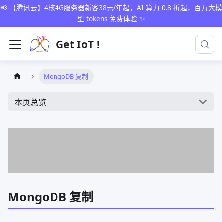
📢
【腾讯云】4核4G服务器新客38元/年起，AI 算力 0.8 折起，百万大模
型 tokens 免费体验
✨
Get IoT !
MongoDB 复制
本页总览
MongoDB 复制