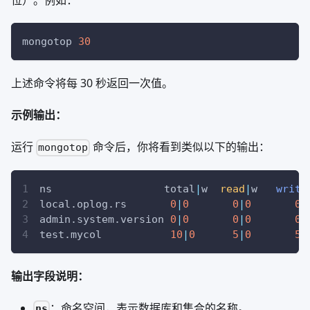
位）。例如：
mongotop 
30
上述命令将每 30 秒返回一次值。
示例输出：
运行
命令后，你将看到类似以下的输出：
mongotop
ns                  total
|
w  
read
|
w   
write
local.oplog.rs       
0
|
0
0
|
0
0
|
admin.system.version 
0
|
0
0
|
0
0
|
test.mycol           
10
|
0
5
|
0
5
|
输出字段说明：
：命名空间，表示数据库和集合的名称。
ns