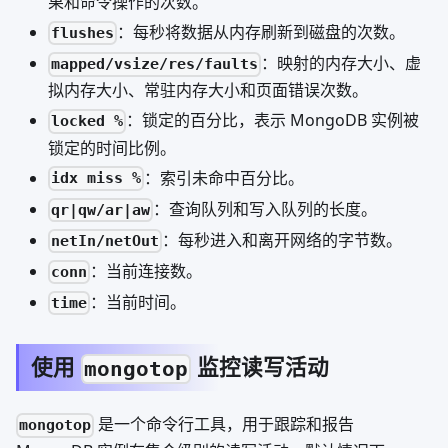
果和命令操作的次数。
：每秒将数据从内存刷新到磁盘的次数。
flushes
：映射的内存大小、虚
mapped/vsize/res/faults
拟内存大小、常驻内存大小和页面错误次数。
：锁定的百分比，表示 MongoDB 实例被
locked %
锁定的时间比例。
：索引未命中百分比。
idx miss %
：查询队列和写入队列的长度。
qr|qw/ar|aw
：每秒进入和离开网络的字节数。
netIn/netOut
：当前连接数。
conn
：当前时间。
time
使用
监控读写活动
mongotop
是一个命令行工具，用于跟踪和报告
mongotop