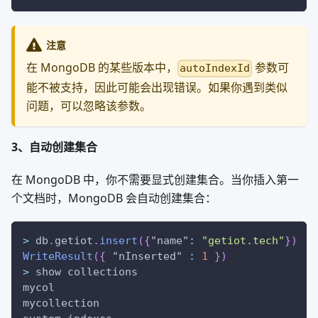
注意
在 MongoDB 的某些版本中，
参数可
autoIndexId
能不被支持，因此可能会出现错误。如果你遇到类似
问题，可以忽略该参数。
3、自动创建集合
在 MongoDB 中，你不需要显式创建集合。当你插入第一
个文档时，MongoDB 会自动创建集合：
>
 db
.
getiot
.
insert
(
{
"name"
:
"getiot.tech"
}
)
WriteResult
(
{
"nInserted"
:
1
}
)
>
 show collections
mycol
mycollection