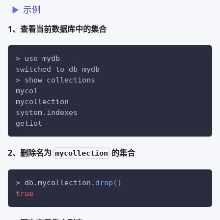
示例
1、查看当前数据库中的集合
>
 use mydb
switched to db mydb
>
 show collections
mycol
mycollection
system
.
indexes
getiot
2、删除名为
的集合
mycollection
>
 db
.
mycollection
.
drop
(
)
true