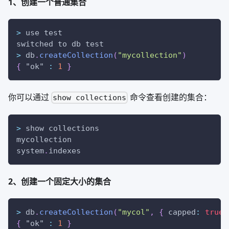
1、创建一个普通集合
>
 use test
switched to db test
>
 db
.
createCollection
(
"mycollection"
)
{
"ok"
:
1
}
你可以通过
命令查看创建的集合：
show collections
>
 show collections
mycollection
system
.
indexes
2、创建一个固定大小的集合
>
 db
.
createCollection
(
"mycol"
,
{
capped
:
true
,
{
"ok"
:
1
}