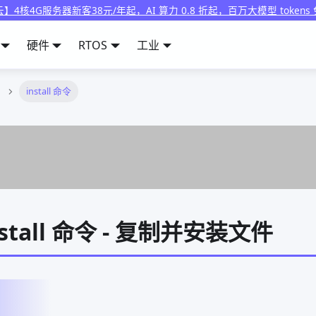
】4核4G服务器新客38元/年起，AI 算力 0.8 折起，百万大模型 tokens
硬件
RTOS
工业
install 命令
install 命令 - 复制并安装文件