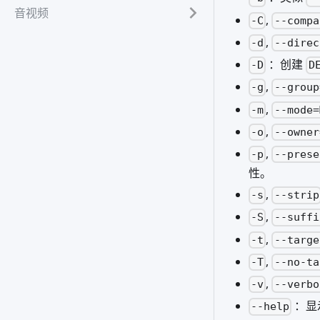
音视频
,
-C
--compa
,
-d
--direc
：创建
-D
D
,
-g
--group
,
-m
--mode=
,
-o
--owner
,
-p
--prese
性。
,
-s
--strip
,
-S
--suffi
,
-t
--targe
,
-T
--no-ta
,
-v
--verbo
：显
--help