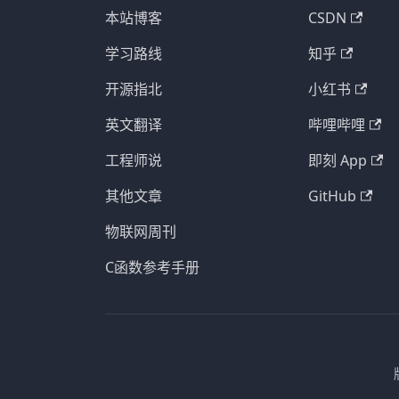
本站博客
CSDN
学习路线
知乎
开源指北
小红书
英文翻译
哔哩哔哩
工程师说
即刻 App
其他文章
GitHub
物联网周刊
C函数参考手册