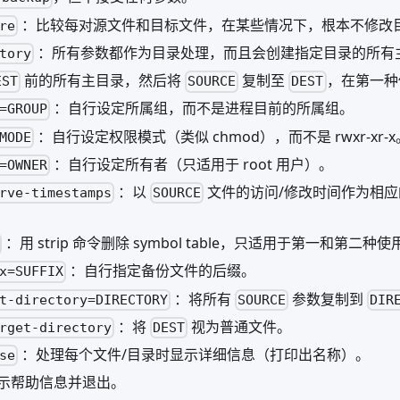
：比较每对源文件和目标文件，在某些情况下，根本不修改
re
：所有参数都作为目录处理，而且会创建指定目录的所有
tory
前的所有主目录，然后将
复制至
，在第一种
EST
SOURCE
DEST
：自行设定所属组，而不是进程目前的所属组。
=GROUP
：自行设定权限模式（类似 chmod），而不是 rwxr-xr-x
MODE
：自行设定所有者（只适用于 root 用户）。
=OWNER
：以
文件的访问/修改时间作为相
rve-timestamps
SOURCE
：用 strip 命令删除 symbol table，只适用于第一和第二种
：自行指定备份文件的后缀。
x=SUFFIX
：将所有
参数复制到
t-directory=DIRECTORY
SOURCE
DIR
：将
视为普通文件。
rget-directory
DEST
：处理每个文件/目录时显示详细信息（打印出名称）。
se
示帮助信息并退出。