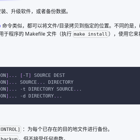
安装、升级软件，或者备份数据。
p
命令类似，都可以将文件/目录拷贝到指定的位置。不同的是，ins
程序的 Makefile 文件（执行
），使用它来
make install
ION
]
..
. 
[
-T
]
 SOURCE DEST
ION
]
..
. SOURCE
..
. DIRECTORY
ION
]
..
. 
-t
 DIRECTORY SOURCE
..
.
ION
]
..
. 
-d
 DIRECTORY
..
.
：为每个已存在的目的地文件进行备份。
CONTROL]
，但不接受任何参数。
-backup