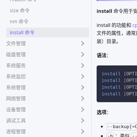
size 命令
install
命令用于
nm 命令
install 的功能和
c
install 命令
文件的属性，通常用于
装）目录。
文件管理
磁盘管理
语法
：
系统服务
install
[
OPT
系统监控
install
[
OPT
系统管理
install
[
OPT
install
[
OPT
网络管理
设备管理
选项
：
调试工具
--backup[=
进程管理
：类似
-b
-