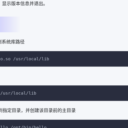
：显示版本信息并退出。
安装到系统库路径
oo.so /usr/local/lib
 /usr/local/lib
序安装到指定目录，并创建该目录前的主目录
ello /opt/bin/hello