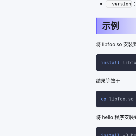
--version
示例
将 libfoo.so 
install
 libf
结果等效于
cp
 libfoo.so
将 hello 程
install
-D
 h