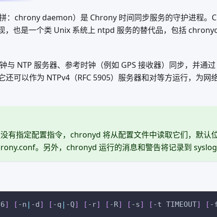
：chrony daemon）是 Chrony 时间同步服务的守护进程。
也是一个类 Unix 系统上 ntpd 服务的替代品，包括 chronyc 
将时钟与 NTP 服务器、参考时钟（例如 GPS 接收器）同步，并通过 
还可以作为 NTPv4（RFC 5905）服务器和对等方运行，为
没有指定配置指令，chronyd 将从配置文件中读取它们，默认
y/chrony.conf。另外，chronyd 运行的消息和警告将记录到 sys
-6
]
[
-n
|
-d
]
[
-q
|
-Q
]
[
-r
]
[
-R
]
[
-s
]
[
-t TIMEOUT
]
[
-