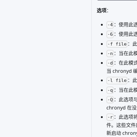
选项
：
：使用此选
-4
：使用此选
-6
：此
-f file
：当在此
-n
：在此模
-d
当 chron
：
-l file
：当在此模
-q
：此选项
-Q
chronyd 
：此选项
-r
件。这些文件
新启动 ch