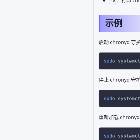
：打印 ch
-v
示例
启动 chronyd 
sudo
 systemc
停止 chronyd 
sudo
 systemc
重新加载 chron
sudo
 systemc