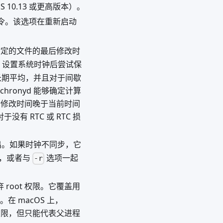
cOS 10.13 或更高版本）。
p 指令。该选项在重新启动
指令指定的文件的最后修改时
TC 设置系统时钟后尝试保
行长期平均，并且对于间歇
ronyd 能够确定计算
后修改时间晚于当前时间
没有 RTC 或 RTC 损
退出。如果时钟不同步，它
，或者与
选项一起
-r
 root 权限。它覆盖用
库。在 macOS 上，
oot 权限，但只能代表父进程