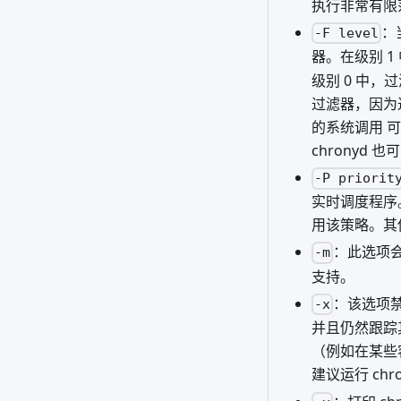
执行非常有限
：
-F level
器。在级别 
级别 0 中，
过滤器，因为过
的系统调用 
chronyd 
-P priorit
实时调度程序。
用该策略。其
：此选项会
-m
支持。
：该选项禁
-x
并且仍然跟踪
（例如在某些
建议运行 ch