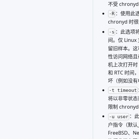
不受 chrony
：使用此选项
-R
chronyd
：此选项将
-s
间。仅 Lin
留旧样本。这
性访问网络且
机上次打开时
和 RTC 时间
坏（例如没有
-t timeout
将以非零状态
限制 chro
：此
-u user
户指令（默认_ch
FreeBSD、