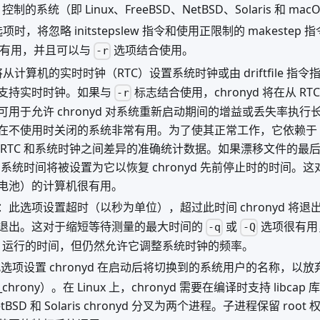
d 控制的系统（即 Linux、FreeBSD、NetBSD、Solaris 和 ma
时，将忽略 initstepslew 指令和使用正限制的 makeste
 时很有用，并且可以与
选项结合使用。
-r
从计算机的实时时钟（RTC）设置系统时钟或由 driftfile 
ux 支持实时时钟。如果与
标志结合使用，chronyd 将在从 R
-r
可用于允许 chronyd 对系统重新启动期间的增益或丢失率执
在不使用时关闭的系统非常有用。为了使其正常工作，它依赖于 ch
 RTC 和系统时钟之间差异的准确统计数据。如果漂移文件的最
，系统时间将被设置为它以恢复 chronyd 先前停止时的时间。这对于
电池）的计算机很有用。
：此选项设置超时（以秒为单位），超过此时间 chronyd 将
退出。这对于缩短等待测量的最大时间的
或
选项很有用
-q
-Q
nyd 运行的时间，但仍然允许它调整系统时钟的频率。
选项设置 chronyd 在启动后将切换到的系统用户的名称，以放弃
rony）。在 Linux 上，chronyd 需要在编译时支持 libcap 
NetBSD 和 Solaris chronyd 分叉为两个进程。子进程保留 r