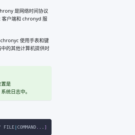
Chrony 是网络时间协议
客户端和 chronyd 服
chronyc 使用手表和键
网络中的其他计算机提供时
位置是
log 系统日志中。
f FILE
|
COMMAND
..
.
]