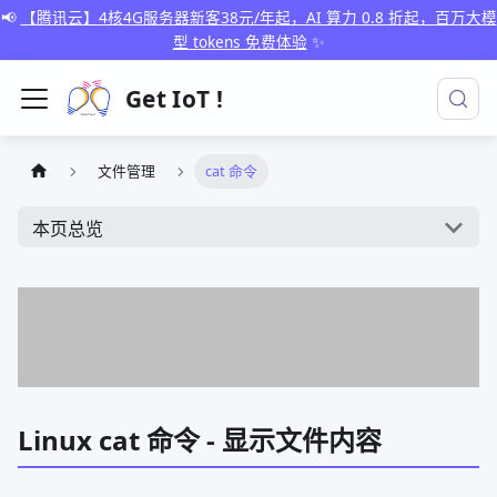
📢
【腾讯云】4核4G服务器新客38元/年起，AI 算力 0.8 折起，百万大模
型 tokens 免费体验
✨
Get IoT !
文件管理
cat 命令
本页总览
Linux cat 命令 - 显示文件内容