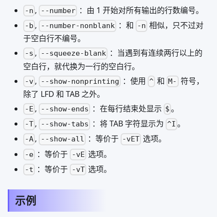
,
：由 1 开始对所有输出的行数编号。
-n
--number
,
：和
相似，只不过对
-b
--number-nonblank
-n
于空白行不编号。
,
：当遇到有连续两行以上的
-s
--squeeze-blank
空白行，就代换为一行的空白行。
,
：使用
和
符号，
-v
--show-nonprinting
^
M-
除了 LFD 和 TAB 之外。
,
：在每行结束处显示
。
-E
--show-ends
$
,
：将 TAB 字符显示为
。
-T
--show-tabs
^I
,
：等价于
选项。
-A
--show-all
-vET
：等价于
选项。
-e
-vE
：等价于
选项。
-t
-vT
示例