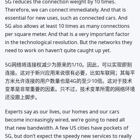
5G reduces the connection weight by 10 times.
Therefore, we can connect immediately. And that is
essential for new uses, such as connected cars. And
5G also allows at least 10 times as many connections
per square meter. And that is a very important factor
in the technological revolution. But the networks they
need to work on haven’t quite caught up yet.
5G网络将连接权减少为原来的1/10。因此，可以实现即刻
连接。这对于新兴应用来说很有必要，比如车联网；其每平
方米允许连接的用户数量也是4G的至少10倍。这对于技术
变革是非常重要的因素。只不过，技术变革所需的网络环境
还没跟上脚步。
Experts say as our lives, our homes and our cars
become increasingly wired, we’re going to need all
that new bandwidth. A few US cities have pockets of
5G, but don’t expect the speedy new services to really