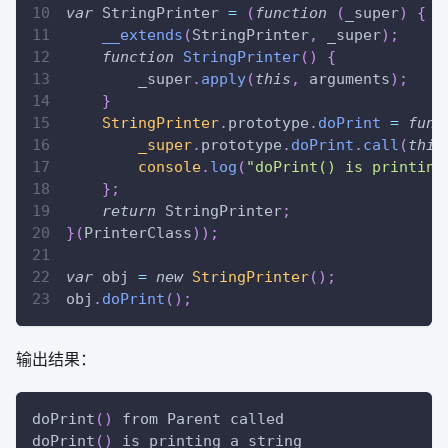
var
StringPrinter
=
(
function
(
_super
)
{
__extends
(
StringPrinter
,
 _super
)
;
function
StringPrinter
(
)
{
        _super
.
apply
(
this
,
 arguments
)
;
}
StringPrinter
.
prototype
.
doPrint
=
func
_super
.
prototype
.
doPrint
.
call
(
this
console
.
log
(
"doPrint() is printing
}
;
return
StringPrinter
;
}
(
PrinterClass
)
)
;
var
 obj 
=
new
StringPrinter
(
)
;
obj
.
doPrint
(
)
;
输出结果：
doPrint
(
)
 from Parent called
doPrint
(
)
 is printing a string