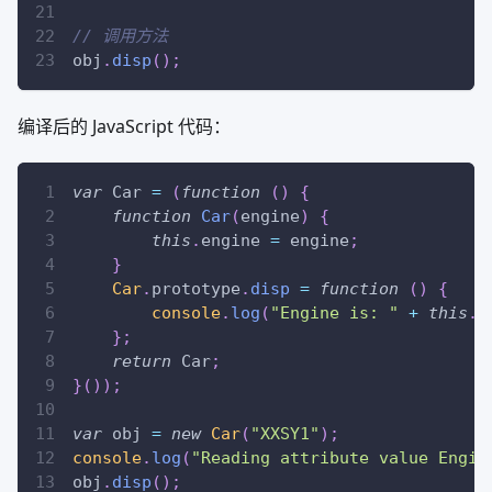
// 调用方法
obj
.
disp
(
)
;
编译后的 JavaScript 代码：
var
Car
=
(
function
(
)
{
function
Car
(
engine
)
{
this
.
engine
=
 engine
;
}
Car
.
prototype
.
disp
=
function
(
)
{
console
.
log
(
"Engine is: "
+
this
.
e
}
;
return
Car
;
}
(
)
)
;
var
 obj 
=
new
Car
(
"XXSY1"
)
;
console
.
log
(
"Reading attribute value Engin
obj
.
disp
(
)
;