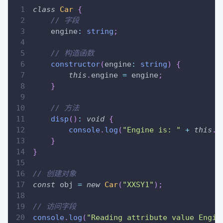
class
Car
{
// 字段
    engine
:
string
;
// 构造函数
constructor
(
engine
:
string
)
{
this
.
engine 
=
 engine
;
}
// 方法
disp
(
)
:
void
{
console
.
log
(
"Engine is: "
+
this
.
e
}
}
// 创建对象
const
 obj 
=
new
Car
(
"XXSY1"
)
;
// 访问字段
console
.
log
(
"Reading attribute value Engin