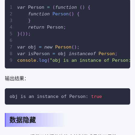
var
Person
=
(
function
(
)
{
function
Person
(
)
{
}
return
Person
;
}
(
)
)
;
var
 obj 
=
new
Person
(
)
;
var
 isPerson 
=
 obj 
instanceof
Person
;
console
.
log
(
"obj is an instance of Person: 
输出结果：
obj is an instance of Person: 
true
数据隐藏