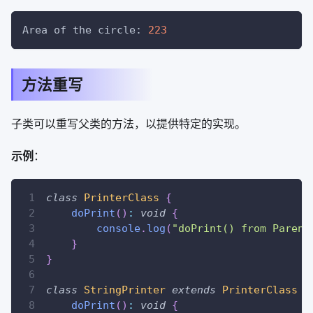
Area of the circle: 
223
方法重写
子类可以重写父类的方法，以提供特定的实现。
示例
：
class
PrinterClass
{
doPrint
(
)
:
void
{
console
.
log
(
"doPrint() from Parent
}
}
class
StringPrinter
extends
PrinterClass
{
doPrint
(
)
:
void
{