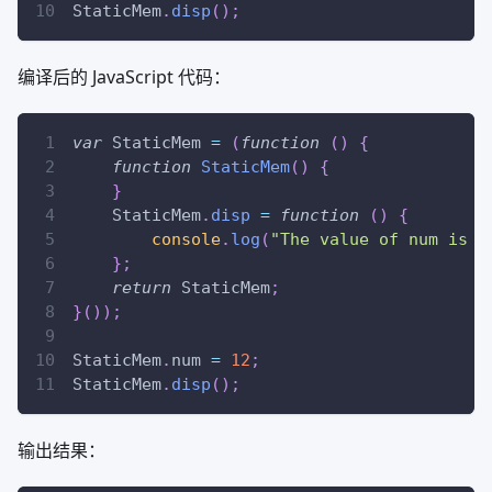
StaticMem
.
disp
(
)
;
编译后的 JavaScript 代码：
var
StaticMem
=
(
function
(
)
{
function
StaticMem
(
)
{
}
StaticMem
.
disp
=
function
(
)
{
console
.
log
(
"The value of num is "
}
;
return
StaticMem
;
}
(
)
)
;
StaticMem
.
num
=
12
;
StaticMem
.
disp
(
)
;
输出结果：