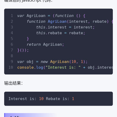
var
AgriLoan
=
(
function
(
)
{
function
AgriLoan
(
interest
,
 rebate
)
{
this
.
interest
=
 interest
;
this
.
rebate
=
 rebate
;
}
return
AgriLoan
;
}
(
)
)
;
var
 obj 
=
new
AgriLoan
(
10
,
1
)
;
console
.
log
(
"Interest is: "
+
 obj
.
interest
输出结果：
Interest is: 
10
 Rebate is: 
1