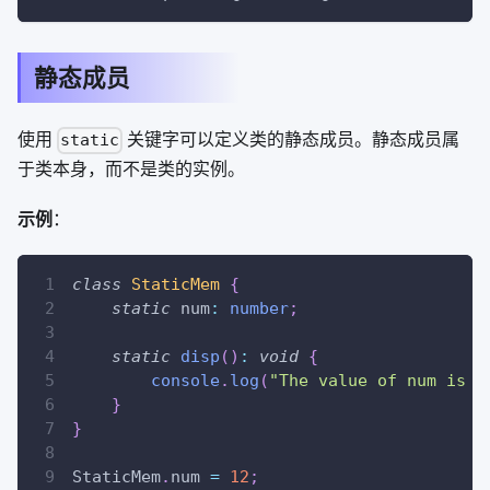
静态成员
使用
关键字可以定义类的静态成员。静态成员属
static
于类本身，而不是类的实例。
示例
：
class
StaticMem
{
static
 num
:
number
;
static
disp
(
)
:
void
{
console
.
log
(
"The value of num is "
}
}
StaticMem
.
num 
=
12
;