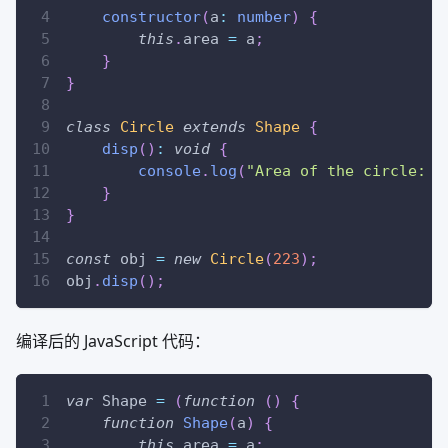
constructor
(
a
:
number
)
{
this
.
area 
=
 a
;
}
}
class
Circle
extends
Shape
{
disp
(
)
:
void
{
console
.
log
(
"Area of the circle: "
}
}
const
 obj 
=
new
Circle
(
223
)
;
obj
.
disp
(
)
;
编译后的 JavaScript 代码：
var
Shape
=
(
function
(
)
{
function
Shape
(
a
)
{
this
.
area
=
 a
;