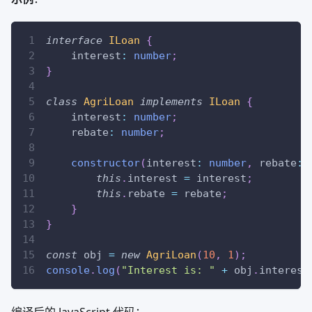
interface
ILoan
{
    interest
:
number
;
}
class
AgriLoan
implements
ILoan
{
    interest
:
number
;
    rebate
:
number
;
constructor
(
interest
:
number
,
 rebate
:
this
.
interest 
=
 interest
;
this
.
rebate 
=
 rebate
;
}
}
const
 obj 
=
new
AgriLoan
(
10
,
1
)
;
console
.
log
(
"Interest is: "
+
 obj
.
interest
编译后的 JavaScript 代码：