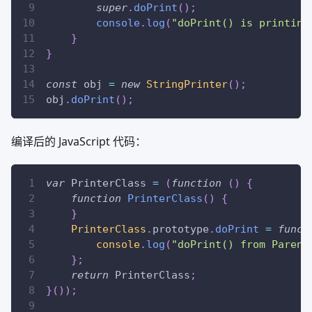
super
.
doPrint
(
)
;
console
.
log
(
"doPrint() is printing
}
}
const
 obj 
=
new
StringPrinter
(
)
;
obj
.
doPrint
(
)
;
编译后的 JavaScript 代码：
var
PrinterClass
=
(
function
(
)
{
function
PrinterClass
(
)
{
}
PrinterClass
.
prototype
.
doPrint
=
funct
console
.
log
(
"doPrint() from Parent
}
;
return
PrinterClass
;
}
(
)
)
;