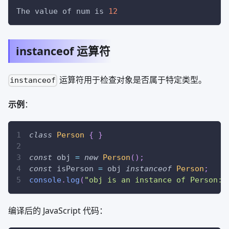
The value of num is 
12
instanceof 运算符
运算符用于检查对象是否属于特定类型。
instanceof
示例
：
class
Person
{
}
const
 obj 
=
new
Person
(
)
;
const
 isPerson 
=
 obj 
instanceof
Person
;
console
.
log
(
"obj is an instance of Person: 
编译后的 JavaScript 代码：