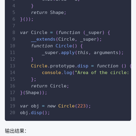
}
return
Shape
;
}
(
)
)
;
var
Circle
=
(
function
(
_super
)
{
__extends
(
Circle
,
 _super
)
;
function
Circle
(
)
{
        _super
.
apply
(
this
,
 arguments
)
;
}
Circle
.
prototype
.
disp
=
function
(
)
{
console
.
log
(
"Area of the circle: "
}
;
return
Circle
;
}
(
Shape
)
)
;
var
 obj 
=
new
Circle
(
223
)
;
obj
.
disp
(
)
;
输出结果：