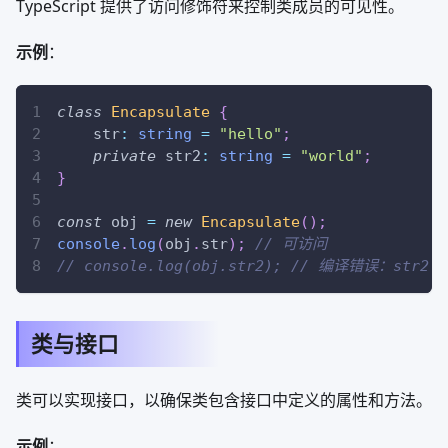
TypeScript 提供了访问修饰符来控制类成员的可见性。
示例
：
class
Encapsulate
{
    str
:
string
=
"hello"
;
private
 str2
:
string
=
"world"
;
}
const
 obj 
=
new
Encapsulate
(
)
;
console
.
log
(
obj
.
str
)
;
// 可访问
// console.log(obj.str2); // 编译错误：str2
类与接口
类可以实现接口，以确保类包含接口中定义的属性和方法。
示例
：