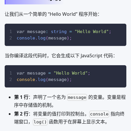
让我们从一个简单的 “Hello World” 程序开始：
var
 message
:
string
=
"Hello World"
;
console
.
log
(
message
)
;
当你编译这段代码时，它会生成以下 JavaScript 代码：
var
 message 
=
"Hello World"
;
console
.
log
(
message
)
;
第 1 行
：声明了一个名为
的变量。变量是程
message
序中存储值的机制。
第 2 行
：将变量的值打印到控制台。
指向终
console
端窗口，
函数用于在屏幕上显示文本。
log()