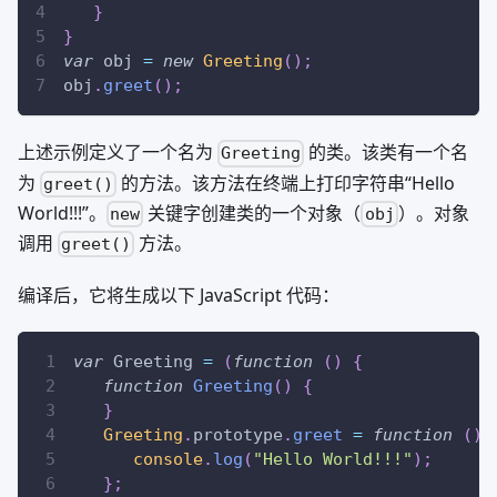
}
}
var
 obj 
=
new
Greeting
(
)
;
obj
.
greet
(
)
;
上述示例定义了一个名为
的类。该类有一个名
Greeting
为
的方法。该方法在终端上打印字符串“Hello
greet()
World!!!”。
关键字创建类的一个对象（
）。对象
new
obj
调用
方法。
greet()
编译后，它将生成以下 JavaScript 代码：
var
Greeting
=
(
function
(
)
{
function
Greeting
(
)
{
}
Greeting
.
prototype
.
greet
=
function
(
)
console
.
log
(
"Hello World!!!"
)
;
}
;