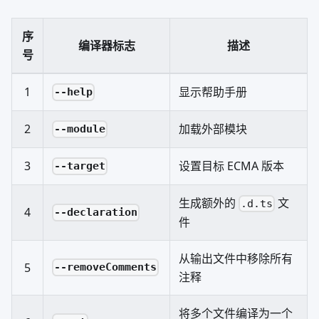
序
编译器标志
描述
号
1
显示帮助手册
--help
2
加载外部模块
--module
3
设置目标 ECMA 版本
--target
生成额外的
文
.d.ts
4
--declaration
件
从输出文件中移除所有
5
--removeComments
注释
将多个文件编译为一个