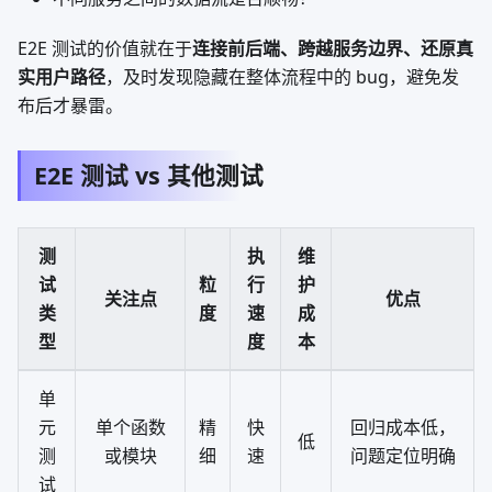
E2E 测试的价值就在于
连接前后端、跨越服务边界、还原真
实用户路径
，及时发现隐藏在整体流程中的 bug，避免发
布后才暴雷。
E2E 测试 vs 其他测试
测
执
维
试
粒
行
护
关注点
优点
类
度
速
成
型
度
本
单
元
单个函数
精
快
回归成本低，
低
测
或模块
细
速
问题定位明确
试