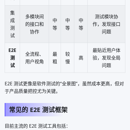
集
多模块间
测试模块协
成
中
中
中
的接口和
作，发现接口
测
等
等
等
协作
问题
试
E2E
最贴近用户体
全流程、
最
较
测
高
验，发现全局
用户视角
粗
慢
试
问题
E2E 测试更像是软件测试的“全景图”，虽然成本更高，但对
于产品质量把控尤为关键。
常见的 E2E 测试框架
目前主流的 E2E 测试工具包括：