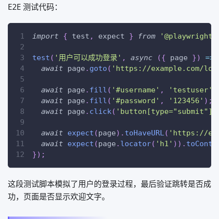
E2E 测试代码：
import
{
 test
,
 expect 
}
from
'@playwright/
test
(
'用户可以成功登录'
,
async
(
{
 page 
}
)
=>
await
 page
.
goto
(
'https://example.com/log
await
 page
.
fill
(
'#username'
,
'testuser'
)
await
 page
.
fill
(
'#password'
,
'123456'
)
;
await
 page
.
click
(
'button[type="submit"]'
await
expect
(
page
)
.
toHaveURL
(
'https://ex
await
expect
(
page
.
locator
(
'h1'
)
)
.
toConta
}
)
;
这段测试脚本模拟了用户的登录过程，最后验证跳转是否成
功，页面是否显示欢迎文字。